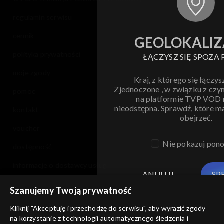
regulamin serwisu
cennik
GEOLOKALIZ
polityka prywatności
ŁĄCZYSZ SIĘ SPOZA 
moje zgody
Kraj, z którego się łączys
Zjednoczone , w związku z czy
pomoc
na platformie TVP VOD
nieodstępna. Sprawdź, które m
kontakt
obejrzeć.
voucher
Nie pokazuj pon
dostępność
informacje o dostawcy usług
ANULUJ
SP
Szanujemy Twoją prywatność
Kliknij "Akceptuję i przechodzę do serwisu", aby wyrazić zgody
na korzystanie z technologii automatycznego śledzenia i