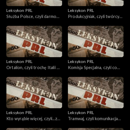
Leksykon PRL
Leksykon PRL
Służba Polsce, czyli darmowa
Produkcyjniak, czyli twórcy
siła robocza.
agitują.
Leksykon PRL
Leksykon PRL
Ortalion, czyli trochę Italii w
Komisja Specjalna, czyli co
PRL
twoje to nasze.
Leksykon PRL
Leksykon PRL
Kto wyrąbie więcej, czyli...z
Tramwaj, czyli komunikacja
nadwyżką.
anty-miejska.