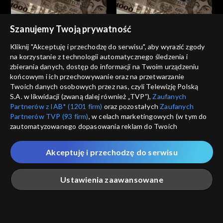
Szanujemy Twoją prywatność
Kliknij "Akceptuję i przechodzę do serwisu", aby wyrazić zgody
na korzystanie z technologii automatycznego śledzenia i
Leksykon PRL
Leksykon PRL
zbierania danych, dostęp do informacji na Twoim urządzeniu
Towarszysz MELS, czyli
Bigbit, czyli rock
końcowym i ich przechowywanie oraz na przetwarzanie
czterech świętych
Twoich danych osobowych przez nas, czyli Telewizję Polską
S.A. w likwidacji (zwaną dalej również „TVP”),
Zaufanych
Partnerów z IAB* (1201 firm)
oraz pozostałych
Zaufanych
Partnerów TVP (93 firm)
, w celach marketingowych (w tym do
zautomatyzowanego dopasowania reklam do Twoich
zainteresowań i mierzenia ich skuteczności) i pozostałych,
Leksykon PRL
Leksykon PRL
które wskazujemy poniżej, a także zgody na udostępnianie
Akceptuję i przechodzę do serwisu
Pieśni masowe, czyli
IRCHA, czyli Inspekcja
przez nas identyfikatora PPID do Google.
komunistyczne worksongi
Robotniczo-Chłopska
Twoje dane osobowe zbierane podczas odwiedzania przez
Ustawienia zaawansowane
Ciebie naszych
poszczególnych serwisów
zwanych dalej
„Portalem”, w tym informacje zapisywane za pomocą
technologii takich jak: pliki cookie, sygnalizatory WWW lub
innych podobnych technologii umożliwiających świadczenie
Główna
Szukaj
Moja lista
Na żywo
Więcej
dopasowanych i bezpiecznych usług, personalizację treści