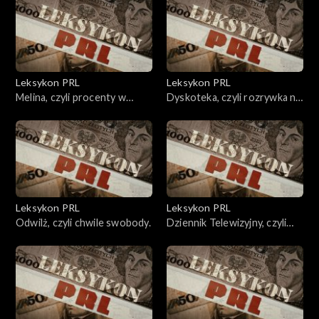
Leksykon PRL
Leksykon PRL
Melina, czyli procenty w
Dyskoteka, czyli rozrywka na
drugim obiegu.
kółkach.
Leksykon PRL
Leksykon PRL
Odwilż, czyli chwile swobody.
Dziennik Telewizyjny, czyli
fakty na niby.