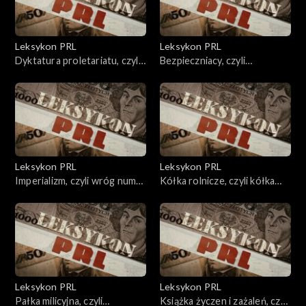
Leksykon PRL
Leksykon PRL
Dyktatura proletariatu, czyli
Bezpieczniacy, czyli
ujarzmienie wyzwalanych
awangarda przemocy
Leksykon PRL
Leksykon PRL
Imperializm, czyli wróg numer
Kółka rolnicze, czyli kółka
jeden.
graniaste
Leksykon PRL
Leksykon PRL
Pałka milicyjna, czyli
Książka życzen i zażaleń, czyli