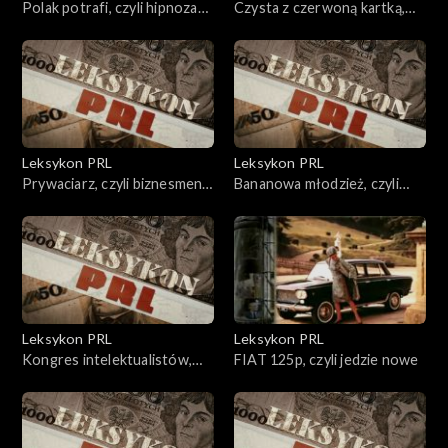
Polak potrafi, czyli hipnoza
Czysta z czerwoną kartką,
sukcesu
czyli wódka
Leksykon PRL
Leksykon PRL
Prywaciarz, czyli biznesmen
Bananowa młodzież, czyli
w komunie
rozrabiacze
Leksykon PRL
Leksykon PRL
Kongres intelektualistów,
FIAT 125p, czyli jedzie nowe
czyli Picasso w Polsce