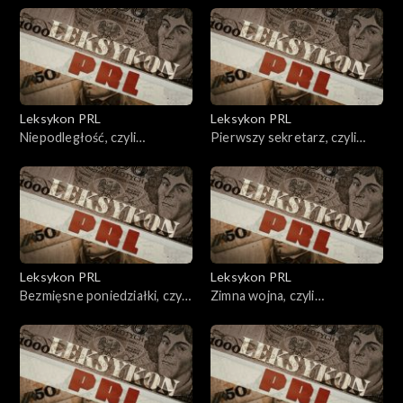
Leksykon PRL
Leksykon PRL
Niepodległość, czyli
Pierwszy sekretarz, czyli
zależność.
namaszczony na Kremlu.
Leksykon PRL
Leksykon PRL
Bezmięsne poniedziałki, czyli
Zimna wojna, czyli
gdzie podziały się świnie?
czterdzieści lat straszenia.