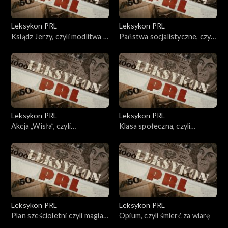
Leksykon PRL
Leksykon PRL
Ksiądz Jerzy, czyli modlitwa o
Państwa socjalistyczne, czyli
wolność
przyjaźń z granicami
Leksykon PRL
Leksykon PRL
Akcja „Wisła”, czyli
Klasa społeczna, czyli
wysiedlenie
„folwark zwierzęcy”
Leksykon PRL
Leksykon PRL
Plan sześcioletni czyli magia
Opium, czyli śmierć za wiarę
liczb