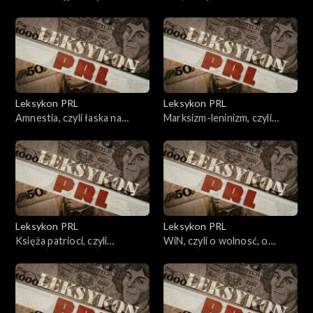
elastyczny argument
gniew ludu
Leksykon PRL
Leksykon PRL
Amnestia, czyli łaska na
Marksizm-leninizm, czyli
pstrym koniu.
nowa nauka
Leksykon PRL
Leksykon PRL
Księża patrioci, czyli
WiN, czyli o wolnosć, o
dywersja w Kościele
niezawisłość