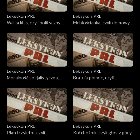
Leksykon PRL
Leksykon PRL
Walka klas, czyli polityczny
Meblościanka, czyli domowy
terroryzm.
przedmiot pożądania
Leksykon PRL
Leksykon PRL
Moralność socjalistyczna,
Bratnia pomoc, czyli
czyli nowy człowiek nowej
niedźwiedzi uścisk
epoki.
Leksykon PRL
Leksykon PRL
Plan trzyletni, czyli
Kołchoźnik, czyli głos z góry
sowietyzacja.