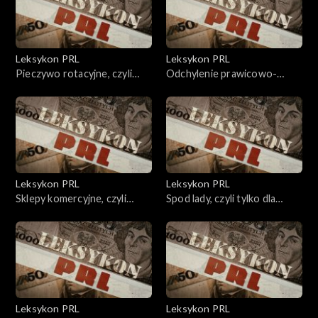
Leksykon PRL
Leksykon PRL
Pieczywo rotacyjne, czyli
Odchylenie prawicowo-
nieświeże.
nacjonalistyczne, czyli
wymiana kadr.
Leksykon PRL
Leksykon PRL
Sklepy komercyjne, czyli
Spod lady, czyli tylko dla
świńska oferta.
wybrańców.
Leksykon PRL
Leksykon PRL