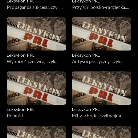
Leksykon PRL
Leksykon PRL
Propaganda sukcesu, czyli
Przyjaźń polsko-radziecka,
sukces na kredyt.
czyli gorzkie pocałunki.
Leksykon PRL
Leksykon PRL
Wybory 4 czerwca, czyli
Antysocjalistyczny, czyli
koniec sowieckiego imperium
wrogi.
Leksykon PRL
Leksykon PRL
Pomniki
Mit Zachodu, czyli wojna
światów