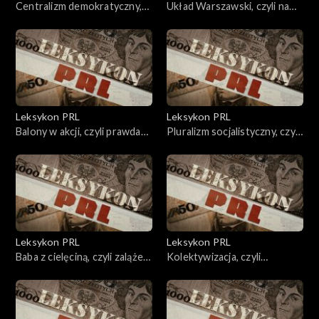
Centralizm demokratyczny,
Układ Warszawski, czyli na
czyli piramida władzy
rozkaz Kremla
Leksykon PRL
Leksykon PRL
Balony w akcji, czyli prawda
Pluralizm socjalistyczny, czyli
ponad granicami
bełkot.
Leksykon PRL
Leksykon PRL
Baba z cielęciną, czyli zalążek
Kolektywizacja, czyli
wolnego rynku
współne niczyje