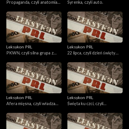
Propaganda, czyli anatomia
Syrenka, czyli auto.
kłamstwa.
Leksykon PRL
Leksykon PRL
PKWN, czyli silna grupa z
22 lipca, czyli dzień święty
Kujbyszewa.
świętuj.
Leksykon PRL
Leksykon PRL
Afera mięsna, czyli władza
Święta ku czci, czyli
miała klops.
uświęcanie komunizmu.