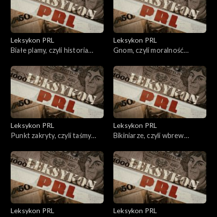
Leksykon PRL
Leksykon PRL
Białe plamy, czyli historia
Gnom, czyli moralność
wrogiem
alfonsa
Leksykon PRL
Leksykon PRL
Punkt zakryty, czyli taśmy
Bikiniarze, czyli wbrew
bezpieki.
szarzyźnie
Leksykon PRL
Leksykon PRL