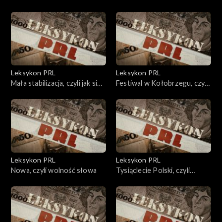
do...
chłop w objęciach władzy
Leksykon PRL
Leksykon PRL
Mała stabilizacja, czyli jak się
Festiwal w Kołobrzegu, czyli
nie ma co się lubi
piosenka ogólnowojskowa
Leksykon PRL
Leksykon PRL
Nowa, czyli wolność słowa
Tysiąclecie Polski, czyli
Millenium Separatum