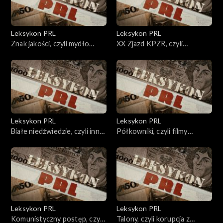
Leksykon PRL
Leksykon PRL
Znak jakości, czyli mydło
XX Zjazd KPZR, czyli
dowartościowane.
pierwsze pęknięcie systemu.
Leksykon PRL
Leksykon PRL
Białe niedźwiedzie, czyli inny
Półkowniki, czyli filmy
świat.
nieujarzmione.
Leksykon PRL
Leksykon PRL
Komunistyczny postęp, czyli
Talony, czyli korupcja z