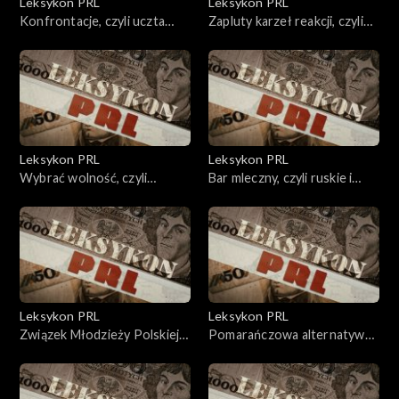
Leksykon PRL
Leksykon PRL
Konfrontacje, czyli uczta
Zapluty karzeł reakcji, czyli
kinomana.
lekcja nienawiści.
Leksykon PRL
Leksykon PRL
Wybrać wolność, czyli
Bar mleczny, czyli ruskie i
podróż w jedną stronę.
leniwe.
Leksykon PRL
Leksykon PRL
Związek Młodzieży Polskiej,
Pomarańczowa alternatywa,
czyli kolos nadmuchany.
czyli rewolucja opozycja
śmiechu.