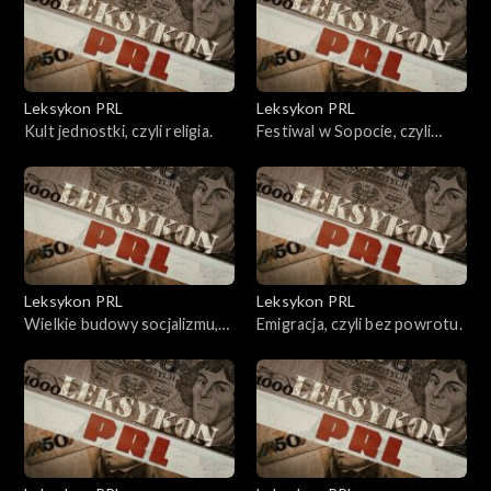
Leksykon PRL
Leksykon PRL
Kult jednostki, czyli religia.
Festiwal w Sopocie, czyli
gwiazdy na molo.
Leksykon PRL
Leksykon PRL
Wielkie budowy socjalizmu,
Emigracja, czyli bez powrotu.
czyli przemysł bardzo ciężki.