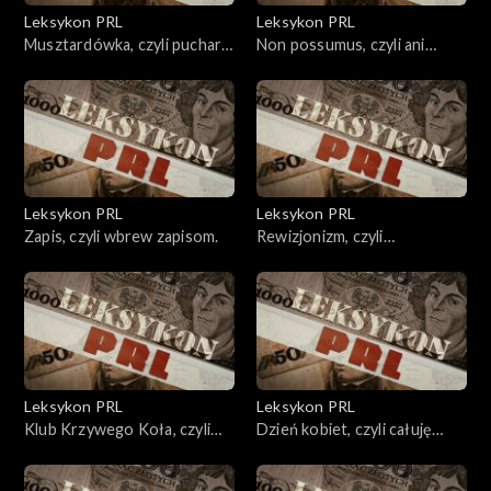
Leksykon PRL
Leksykon PRL
Musztardówka, czyli puchar
Non possumus, czyli ani
przechodni.
kroku dalej.
Leksykon PRL
Leksykon PRL
Zapis, czyli wbrew zapisom.
Rewizjonizm, czyli
naprawianie
nienaprawialnego.
Leksykon PRL
Leksykon PRL
Klub Krzywego Koła, czyli
Dzień kobiet, czyli całuję
inteligencja niekoniecznie
rączki.
socjalistyczna.