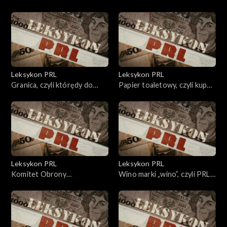
degrengolada.
urzędu.
Leksykon PRL
Leksykon PRL
Granica, czyli którędy do
Papier toaletowy, czyli kupuj
nieba.
prasę partyjną.
Leksykon PRL
Leksykon PRL
Komitet Obrony
Wino marki „wino”, czyli PRL-
Robotników, czyli
owski odlot.
społeczeństwo solidarne.