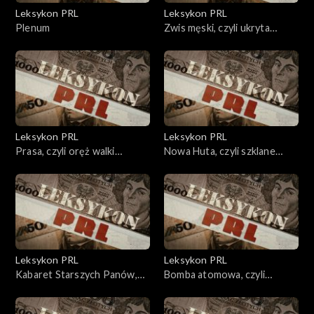
Leksykon PRL
Leksykon PRL
Plenum
Zwis męski, czyli ukryta
podwyżka cen
Leksykon PRL
Leksykon PRL
Prasa, czyli oręż walki
Nowa Huta, czyli szklane
klasowej
domy
Leksykon PRL
Leksykon PRL
Kabaret Starszych Panów,
Bomba atomowa, czyli
czyli antidotum
psychoza strachu.