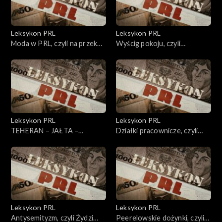
Leksykon PRL
Leksykon PRL
Moda w PRL, czyli na przekór
Wyścig pokoju, czyli
szarzyźnie
braterska rywalizacja
Leksykon PRL
Leksykon PRL
TEHERAN – JAŁTA –
Działki pracownicze, czyli
POCZDAM, czyli podział
korzystny relaks
świata
Leksykon PRL
Leksykon PRL
Antysemityzm, czyli Żydzi
Peerelowskie dożynki, czyli