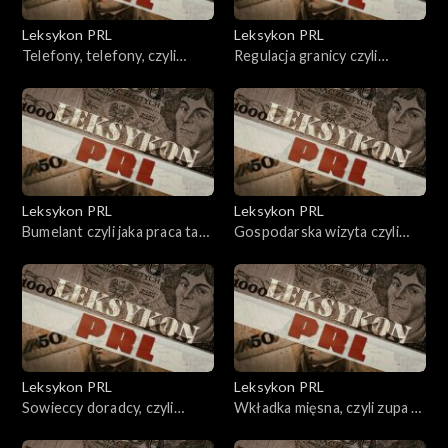
Leksykon PRL
Leksykon PRL
Telefony, telefony, czyli
Regulacja granicy czyli
polskie kablowanie.
sowiecki punkt widzenia.
Leksykon PRL
Leksykon PRL
Bumelant czyli jaka praca taka
Gospodarska wizyta czyli
płaca.
pańskie oko konia tuczy.
Leksykon PRL
Leksykon PRL
Sowieccy doradcy, czyli
Wkładka mięsna, czyli zupa z
„pomocna dłoń”.
plusem.