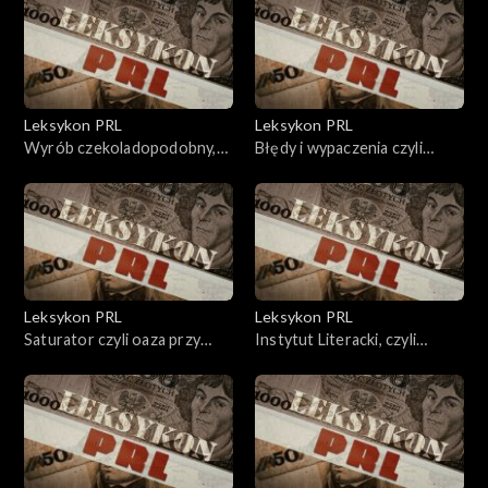
Leksykon PRL
Leksykon PRL
Wyrób czekoladopodobny,
Błędy i wypaczenia czyli
czyli słodka tandeta.
socjalizm - tak!!!
Leksykon PRL
Leksykon PRL
Saturator czyli oaza przy
Instytut Literacki, czyli
krawężniku
wolność słowa