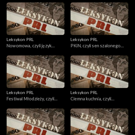
Leksykon PRL
Leksykon PRL
Nowomowa, czyli język
PKiN, czyli sen szalonego
totalitaryzmu.
cukiernika.
Leksykon PRL
Leksykon PRL
Festiwal Młodzieży, czyli
Ciemna kuchnia, czyli
bliżej świata.
niechciana intymność.