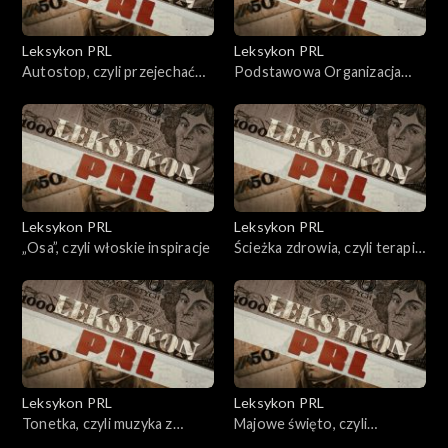
Leksykon PRL
Leksykon PRL
Autostop, czyli przejechać
Podstawowa Organizacja
przez PRL wszerz i wzdłuż
Partyjna, czyli byt
statystyczny.
Leksykon PRL
Leksykon PRL
„Osa”, czyli włoskie inspiracje
Ścieżka zdrowia, czyli terapia
dla niepokornych.
Leksykon PRL
Leksykon PRL
Tonetka, czyli muzyka z
Majowe święto, czyli
wolnego wyboru.
propagandowy show.