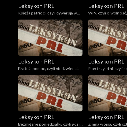
Leksykon PRL
Leksykon PRL
Księża patrioci, czyli dywersja w
WiN, czyli o wolnosć,
Kościele
niezawisłość
Leksykon PRL
Leksykon PRL
Bratnia pomoc, czyli niedźwiedzi
Plan trzyletni, czyli 
uścisk
Leksykon PRL
Leksykon PRL
Bezmięsne poniedziałki, czyli gdzie
Zimna wojna, czyli czt