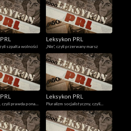
 PRL
Leksykon PRL
zyli szpalta wolności
„Nie”, czyli przerwany marsz
 PRL
Leksykon PRL
i, czyli prawda ponad
Pluralizm socjalistyczny, czyli
bełkot.