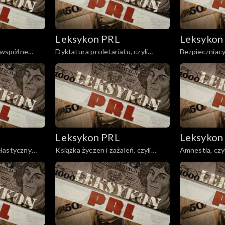
Leksykon PRL
Leksykon
i współne
Dyktatura proletariatu, czyli
Bezpieczniacy
ujarzmienie wyzwalanych
przemocy
Leksykon PRL
Leksykon
 elastyczny
Książka życzen i zażaleń, czyli
Amnestia, czy
gniew ludu
koniu.