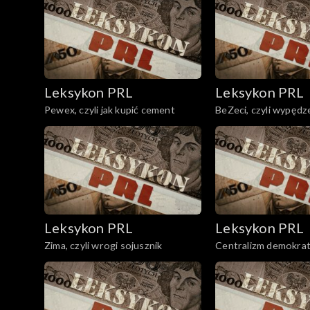
Leksykon PRL
Leksykon PRL
Pewex, czyli jak kupić cement
BeZeci, czyli wypędz
Leksykon PRL
Leksykon PRL
Zima, czyli wrogi sojusznik
Centralizm demokraty
piramida władzy