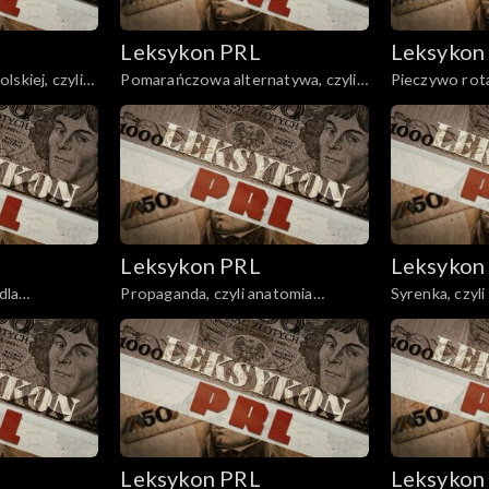
Leksykon PRL
Leksykon
skiej, czyli
Pomarańczowa alternatywa, czyli
Pieczywo rota
rewolucja opozycja śmiechu.
nieświeże.
Leksykon PRL
Leksykon
dla
Propaganda, czyli anatomia
Syrenka, czyli
kłamstwa.
Leksykon PRL
Leksykon