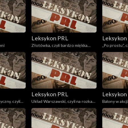
Leksykon PRL
Leksykon
eni
Złotówka, czyli bardzo miękka
„Po prostu”, c
waluta
Leksykon PRL
Leksykon
czny, czyli
Układ Warszawski, czyli na rozkaz
Balony w akcj
Kremla
granicami