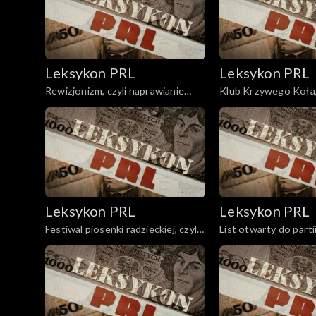
Leksykon PRL
Leksykon PRL
Rewizjonizm, czyli naprawianie
Klub Krzywego Koła, 
nienaprawialnego.
inteligencja niekonie
socjalistyczna.
Leksykon PRL
Leksykon PRL
Festiwal piosenki radzieckiej, czyli
List otwarty do partii
pozłacane samowary.
lata dla nadawcy.