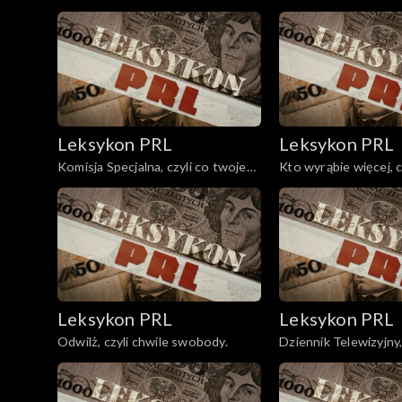
podziały się świnie?
straszenia.
Leksykon PRL
Leksykon PRL
Komisja Specjalna, czyli co twoje
Kto wyrąbie więcej, cz
to nasze.
nadwyżką.
Leksykon PRL
Leksykon PRL
Odwilż, czyli chwile swobody.
Dziennik Telewizyjny, 
niby.