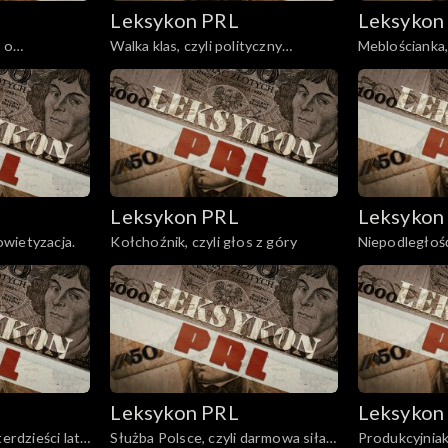
Leksykon PRL
Leksykon
 o
Walka klas, czyli polityczny
Meblościanka
terroryzm.
przedmiot po
Leksykon PRL
Leksykon
sowietyzacja.
Kołchoźnik, czyli głos z góry
Niepodległość,
Leksykon PRL
Leksykon
erdzieści lat
Służba Polsce, czyli darmowa siła
Produkcyjniak,