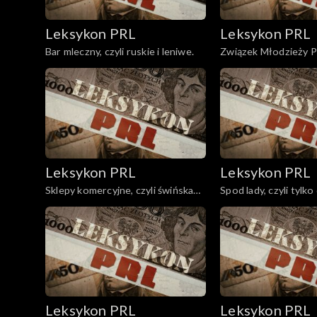
Leksykon PRL
Leksykon PRL
Bar mleczny, czyli ruskie i leniwe.
Związek Młodzieży Pol
kolos nadmuchany.
Leksykon PRL
Leksykon PRL
Sklepy komercyjne, czyli świńska
Spod lady, czyli tylko 
oferta.
wybrańców.
Leksykon PRL
Leksykon PRL