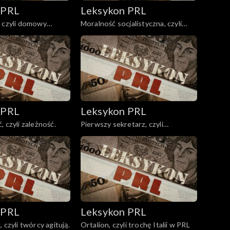
 PRL
Leksykon PRL
, czyli domowy
Moralność socjalistyczna, czyli
żądania
nowy człowiek nowej epoki.
 PRL
Leksykon PRL
 czyli zależność.
Pierwszy sekretarz, czyli
namaszczony na Kremlu.
 PRL
Leksykon PRL
 czyli twórcy agitują.
Ortalion, czyli trochę Italii w PRL