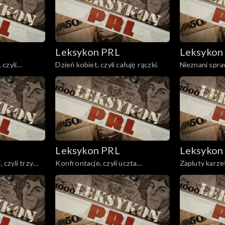
Leksykon PRL
Leksykon
czyli
Dzień kobiet, czyli całuję rączki.
Nieznani spraw
cznie
wszystko wi
Leksykon PRL
Leksykon
, czyli trzy
Konfrontacje, czyli uczta
Zapluty karzeł 
kinomana.
nienawiści.