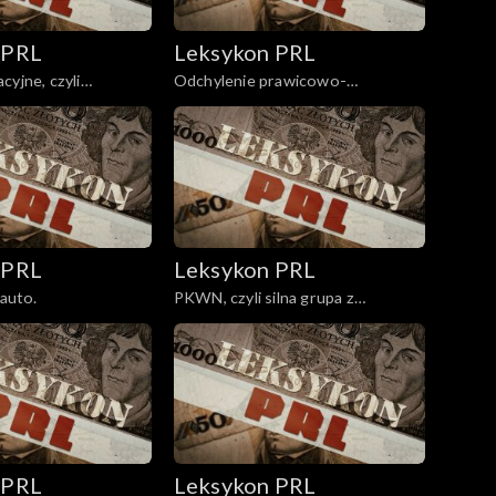
 PRL
Leksykon PRL
cyjne, czyli
Odchylenie prawicowo-
nacjonalistyczne, czyli wymiana
kadr.
 PRL
Leksykon PRL
 auto.
PKWN, czyli silna grupa z
Kujbyszewa.
 PRL
Leksykon PRL