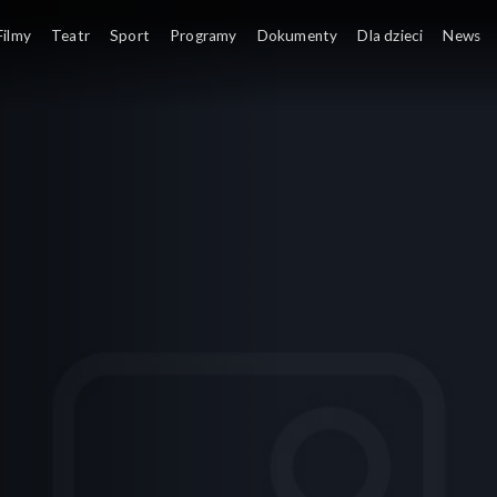
Dyskoteka, czyli rozrywka na kółkach.
Filmy
Teatr
Sport
Programy
Dokumenty
Dla dzieci
News