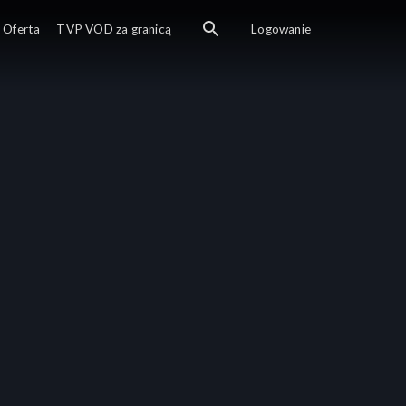
Oferta
TVP VOD za granicą
Logowanie