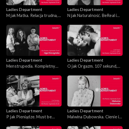
Ladies Department
Ladies Department
M jak Matka. Relacja trudna,
N jak Naturalność. BeReal i
ale jedyna
inne kłamstwa codzienności
Ladies Department
Ladies Department
Menstrupedia. Kompletny
O jak Orgazm. 107 sekund,
poradnik od A do Z
ciągiem
Ladies Department
Ladies Department
P jak Pieniądze. Must be
Malwina Dubowska. Cienie i
funny in a rich man’s world
blaski wczesnego
macierzyństwa