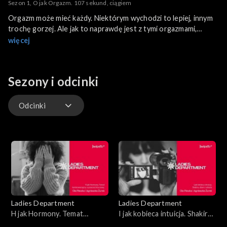
Sezon 1, O jak Orgazm. 107 sekund, ciągiem
Orgazm może mieć każdy. Niektórym wychodzi to lepiej, innym
trochę gorzej. Ale jak to naprawdę jest z tymi orgazmami,
szczególnie kobiecymi? Koncept szczytowania owiany jest
więcej
mitologią i regularnie pada ofiarą tego jedynego mistycznego
trofeum, wieńczącego stosunek. To w końcu żadna magia – ot,
wypadowa psychologii, fizjonomii i dobrej, staroświeckiej
Sezony i odcinki
biochemii.
Odcinki
Odcinki
Ladies Department
Ladies Department
H jak Hormony. Temat
I jak kobieca intuicja. Shakira,
kontrowersyjny, a przecież
dżem i zdrada