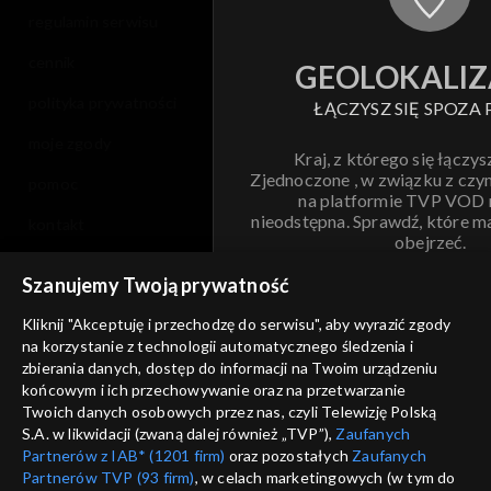
regulamin serwisu
cennik
GEOLOKALIZ
polityka prywatności
ŁĄCZYSZ SIĘ SPOZA 
moje zgody
Kraj, z którego się łączys
Zjednoczone , w związku z czy
pomoc
na platformie TVP VOD
nieodstępna. Sprawdź, które m
kontakt
obejrzeć.
voucher
Szanujemy Twoją prywatność
Nie pokazuj pon
dostępność
Kliknij "Akceptuję i przechodzę do serwisu", aby wyrazić zgody
informacje o dostawcy usług
na korzystanie z technologii automatycznego śledzenia i
ANULUJ
SP
zbierania danych, dostęp do informacji na Twoim urządzeniu
końcowym i ich przechowywanie oraz na przetwarzanie
Twoich danych osobowych przez nas, czyli Telewizję Polską
S.A. w likwidacji (zwaną dalej również „TVP”),
Zaufanych
Partnerów z IAB* (1201 firm)
oraz pozostałych
Zaufanych
Partnerów TVP (93 firm)
, w celach marketingowych (w tym do