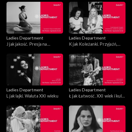
kluczowy
Ladies Department
Ladies Department
J jak jakość. Presja na
K jak Koleżanki. Przyjaźń,
doskonałość
koleżeństwo i solidarność
jajników
Ladies Department
Ladies Department
L jak lajki. Waluta XXI wieku
Ł jak Łatwość. XXI wiek i kult
zap***