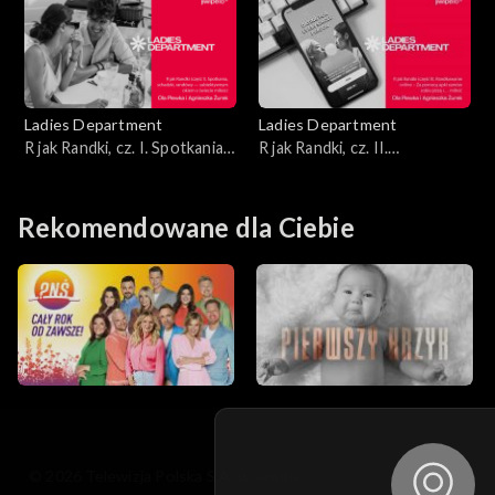
Ladies Department
Ladies Department
R jak Randki, cz. I. Spotkania,
R jak Randki, cz. II.
schadzki, randówy
Randkowanie online
Rekomendowane dla Ciebie
© 2026 Telewizja Polska S.A. w likwidacji