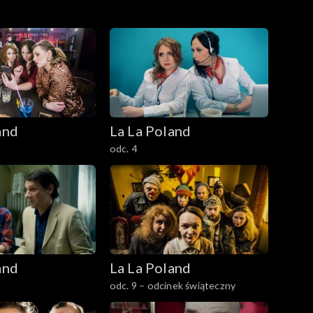
and
La La Poland
odc. 4
and
La La Poland
odc. 9 – odcinek świąteczny