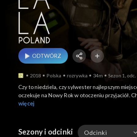
ODTWÓRZ
2018
Polska
rozrywka
34m
Sezon 1, odc
Czy to niedziela, czy sylwester najlepszym mie
oczekuje na Nowy Rok w otoczeniu przyjaciół. C
nieasertywnej? Za co przeprasza wójt gminy Pału
więcej
Sezony i odcinki
Odcinki