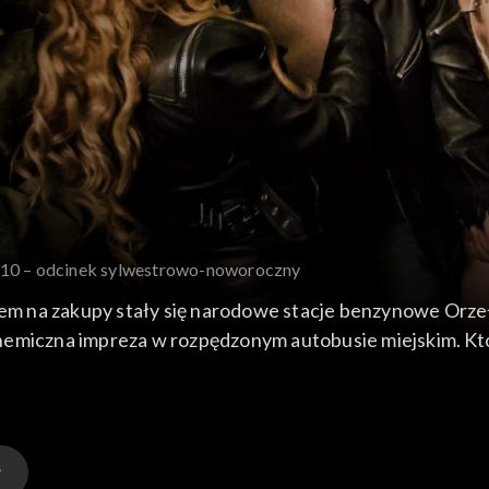
. 10 – odcinek sylwestrowo-noworoczny
jscem na zakupy stały się narodowe stacje benzynowe Orz
hemiczna impreza w rozpędzonym autobusie miejskim. Kto 
by na La La Tube’ie? Czy Nowy Rok nadejdzie? A co tam 