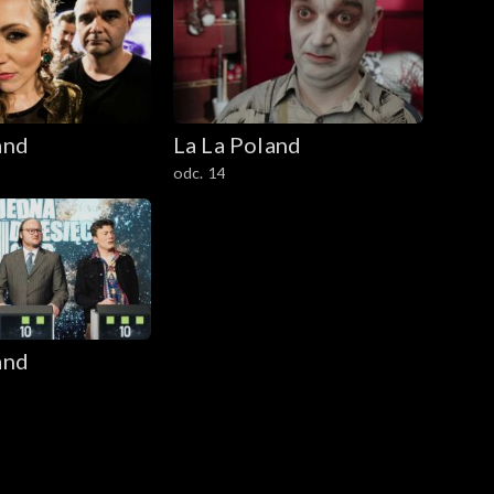
and
La La Poland
odc. 14
and