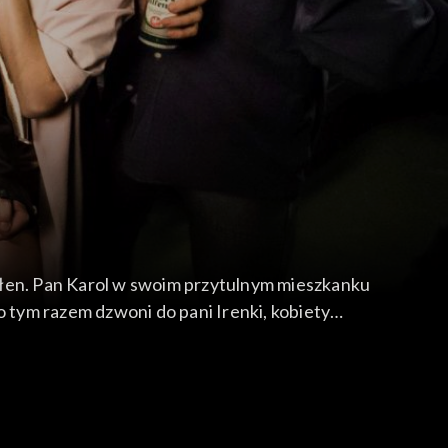
ełen. Pan Karol w swoim przytulnym mieszkanku
tym razem dzwoni do pani Irenki, kobiety
w teleturnieju Rodzinniada?