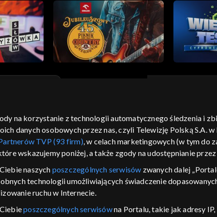
gody na korzystanie z technologii automatycznego śledzenia i z
moje zgody
pomoc
kontakt
voucher
dostępno
h danych osobowych przez nas, czyli Telewizję Polską S.A. w l
CJA
Partnerów TVP (93 firm)
, w celach marketingowych (w tym do
 które wskazujemy poniżej, a także zgody na udostępnianie prze
LSKI
Ciebie naszych
poszczególnych serwisów
zwanych dalej „Portal
y Zjednoczone ,
dobnych technologii umożliwiających świadczenie dopasowanych i
 platformie TVP
izowanie ruchu w Internecie.
awdź, które
zeć.
 Ciebie
poszczególnych serwisów
na Portalu, takie jak adresy I