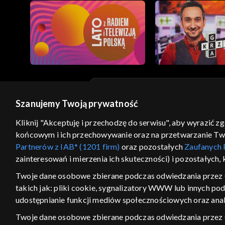
Szanujemy Twoją prywatność
© 2026 Telewizja Polska S.A. w likwidacji
Kliknij "Akceptuję i przechodzę do serwisu", aby wyrazić z
regulamin serwisu
cennik
polityka prywatności
końcowym i ich przechowywanie oraz na przetwarzanie Twoic
GEOLOKALIZA
Partnerów z IAB* (1201 firm)
oraz pozostałych
Zaufanych 
zainteresowań i mierzenia ich skuteczności) i pozostałych,
ŁĄCZYSZ SIĘ SPOZA PO
Twoje dane osobowe zbierane podczas odwiedzania przez 
Kraj, z którego się łączysz, to Stan
takich jak: pliki cookie, sygnalizatory WWW lub innych po
w związku z czym część tytułów na
udostępnianie funkcji mediów społecznościowych oraz anal
VOD może być nieodstępna. Spr
materiały możesz obejr
Twoje dane osobowe zbierane podczas odwiedzania przez