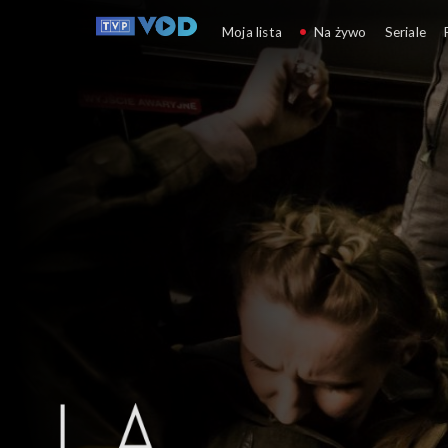
La La Poland
Moja lista
Na żywo
Seriale