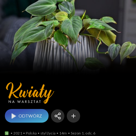
Kwiaty na warsztat
ODTWÓRZ
2021
Polska
styl życia
14m
Sezon 1, odc. 6