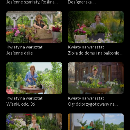
Jesienne szarłaty. Roślina
Designerska,
dekoracyjna i bardzo zdrowa
monochromatyczna, eko
donica
Kwiaty na warsztat
Kwiaty na warsztat
Jesienne dalie
Zioła do domu i na balkonie –
uprawa i pielęgnacja
Kwiaty na warsztat
Kwiaty na warsztat
Wianki, odc. 36
Ogród przygotowany na
lato, odc. 35