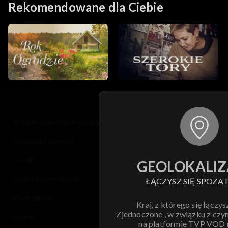
Rekomendowane dla Ciebie
© 2026 Telewizja Polska S.A. w likwidacji
regulamin serwisu
cennik
GEOLOKALIZ
polityka prywatności
ŁĄCZYSZ SIĘ SPOZA 
moje zgody
Kraj, z którego się łączys
Zjednoczone , w związku z czy
pomoc
na platformie TVP VOD