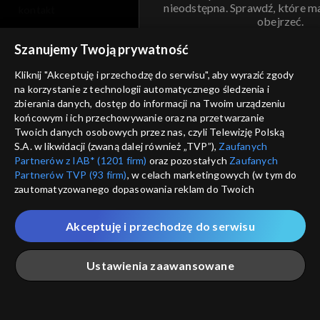
nieodstępna. Sprawdź, które m
kontakt
obejrzeć.
voucher
Szanujemy Twoją prywatność
Nie pokazuj pon
dostępność
Kliknij "Akceptuję i przechodzę do serwisu", aby wyrazić zgody
informacje o dostawcy usług
na korzystanie z technologii automatycznego śledzenia i
ANULUJ
SP
zbierania danych, dostęp do informacji na Twoim urządzeniu
końcowym i ich przechowywanie oraz na przetwarzanie
Twoich danych osobowych przez nas, czyli Telewizję Polską
S.A. w likwidacji (zwaną dalej również „TVP”),
Zaufanych
Partnerów z IAB* (1201 firm)
oraz pozostałych
Zaufanych
Partnerów TVP (93 firm)
, w celach marketingowych (w tym do
zautomatyzowanego dopasowania reklam do Twoich
zainteresowań i mierzenia ich skuteczności) i pozostałych,
które wskazujemy poniżej, a także zgody na udostępnianie
Akceptuję i przechodzę do serwisu
przez nas identyfikatora PPID do Google.
Twoje dane osobowe zbierane podczas odwiedzania przez
Ustawienia zaawansowane
Ciebie naszych
poszczególnych serwisów
zwanych dalej
„Portalem”, w tym informacje zapisywane za pomocą
technologii takich jak: pliki cookie, sygnalizatory WWW lub
innych podobnych technologii umożliwiających świadczenie
Główna
Szukaj
Moja lista
Na żywo
Więcej