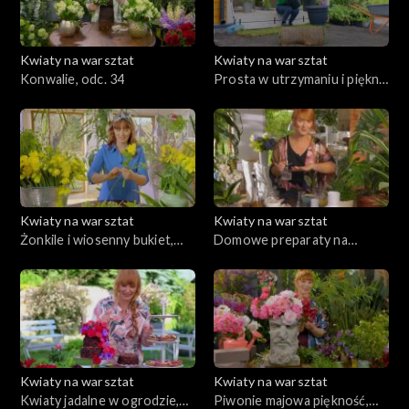
Kwiaty na warsztat
Kwiaty na warsztat
Konwalie, odc. 34
Prosta w utrzymaniu i piękna
cały rok rabata, odc. 33
Kwiaty na warsztat
Kwiaty na warsztat
Żonkile i wiosenny bukiet,
Domowe preparaty na
odc. 32
szkodniki, odc. 31
Kwiaty na warsztat
Kwiaty na warsztat
Kwiaty jadalne w ogrodzie,
Piwonie majowa piękność,