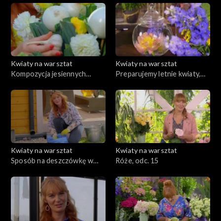
odc. 21
ochronne i odżywki, odc. 19
Kwiaty na warsztat
Kwiaty na warsztat
Kompozycja jesiennych
Preparujemy letnie kwiaty,
kwiatów i warzyw, odc. 18
dekoracja z suszonych roślin,
odc. 17
Kwiaty na warsztat
Kwiaty na warsztat
Sposób na deszczówkę w
Róże, odc. 15
ogrodzie, odc. 16