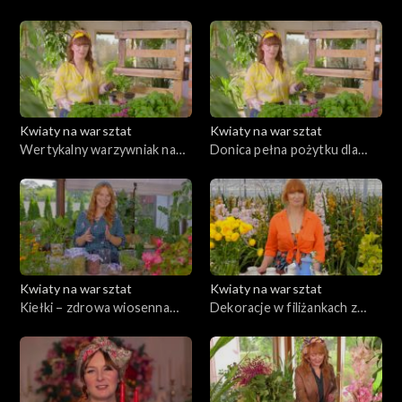
odc. 30
odc. 29
Kwiaty na warsztat
Kwiaty na warsztat
Wertykalny warzywniak na
Donica pełna pożytku dla
balkon, odc. 28
zapylaczy, odc. 27
Kwiaty na warsztat
Kwiaty na warsztat
Kiełki – zdrowa wiosenna
Dekoracje w filiżankach z
zielenina, odc. 26
cymbidium na każdą okazję,
odc. 25