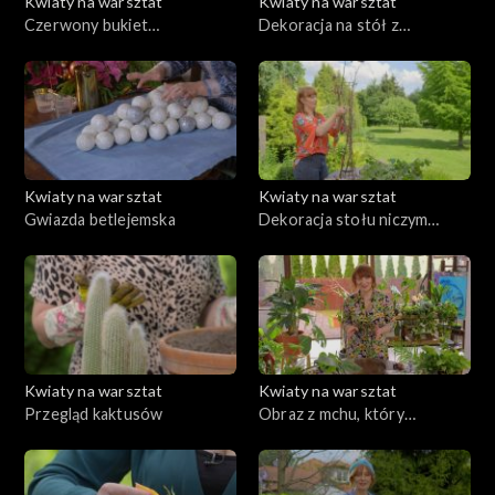
Kwiaty na warsztat
Kwiaty na warsztat
Czerwony bukiet
Dekoracja na stół z
zaręczynowy lub na Dzień
domowych roślin
Kobiet
doniczkowych w modnym
stylu urban jungle
Kwiaty na warsztat
Kwiaty na warsztat
Gwiazda betlejemska
Dekoracja stołu niczym
magiczne drzewo
Kwiaty na warsztat
Kwiaty na warsztat
Przegląd kaktusów
Obraz z mchu, który
pozostanie naturalnie świeży