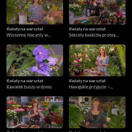
Kwiaty na warsztat
Kwiaty na warsztat
Wiosenne hiacynty w
Sekrety kwiatów protea
ogrodzie i w kompozycji na
królewska
stole
Kwiaty na warsztat
Kwiaty na warsztat
Kawałek buszu w domu
Hawajskie przyjęcie –
dekoracje w kokosach