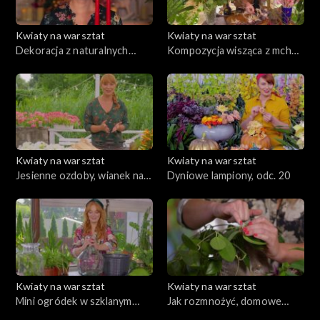
Kwiaty na warsztat
Kwiaty na warsztat
Dekoracja z naturalnych
Kompozycja wisząca z mchu i
elementów na świąteczny
darów lasu, odc. 23
stół, odc. 24
Kwiaty na warsztat
Kwiaty na warsztat
Jesienne ozdoby, wianek na
Dyniowe lampiony, odc. 20
stół i/lub drzwi, odc. 22
Kwiaty na warsztat
Kwiaty na warsztat
Mini ogródek w szklanym
Jak rozmnożyć, domowe
naczyniu, jak o niego zadbać?,
rośliny, ekoparapety