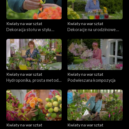
Kwiaty na warsztat
Kwiaty na warsztat
Dekoracja stołu w stylu
Dekoracje na urodzinowe
Bollywood
przyjęcie dla dziecka
Kwiaty na warsztat
Kwiaty na warsztat
Hydroponika, prosta metoda
Podwieszana kompozycja
na zawsze podlane rośliny dla
zapominalskich
Kwiaty na warsztat
Kwiaty na warsztat