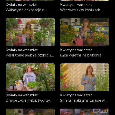
Kwiaty na warsztat
Kwiaty na warsztat
Wakacyjne dekoracje z
Warzywniak w kostkach
egzotycznych liści
słomy. Prosty sposób na
uprawę własnych warzyw w
małej przestrzeni ogrodu
Kwiaty na warsztat
Kwiaty na warsztat
Pelargonie pięknie ozdobią
Łąka kwietna na balkonie
balkon, taras, a także ogród
Kwiaty na warsztat
Kwiaty na warsztat
Drugie życie mebli, tworzymy
Strefa relaksu na tarasie w
kolorowy pomocnik pełen
stylu boho
zdrowych ziół