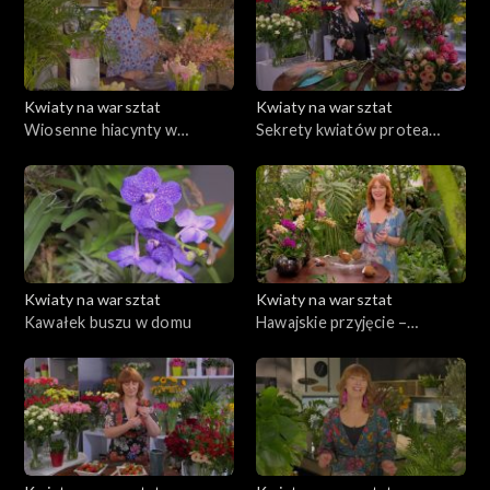
Kwiaty na warsztat
Kwiaty na warsztat
Wiosenne hiacynty w
Sekrety kwiatów protea
ogrodzie i w kompozycji na
królewska
stole
Kwiaty na warsztat
Kwiaty na warsztat
Kawałek buszu w domu
Hawajskie przyjęcie –
dekoracje w kokosach