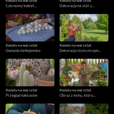
Kwiaty na warsztat
Kwiaty na warsztat
Czerwony bukiet
Dekoracja na stół z
zaręczynowy lub na Dzień
domowych roślin
Kobiet
doniczkowych w modnym
stylu urban jungle
Kwiaty na warsztat
Kwiaty na warsztat
Gwiazda betlejemska
Dekoracja stołu niczym
magiczne drzewo
Kwiaty na warsztat
Kwiaty na warsztat
Przegląd kaktusów
Obraz z mchu, który
pozostanie naturalnie świeży