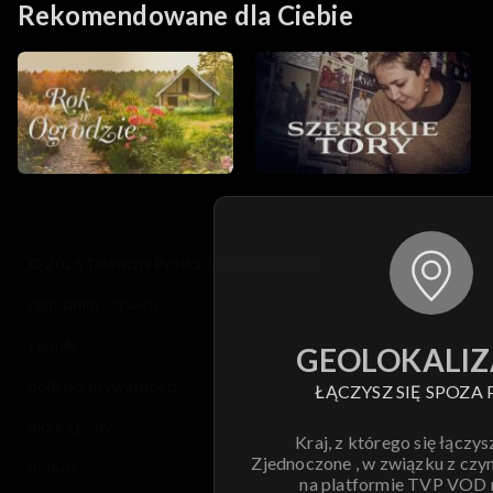
Rekomendowane dla Ciebie
© 2026 Telewizja Polska S.A. w likwidacji
regulamin serwisu
cennik
GEOLOKALIZ
polityka prywatności
ŁĄCZYSZ SIĘ SPOZA 
moje zgody
Kraj, z którego się łączys
Zjednoczone , w związku z czy
pomoc
na platformie TVP VOD