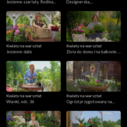
Jesienne szarłaty. Roślina
Designerska,
dekoracyjna i bardzo zdrowa
monochromatyczna, eko
donica
Kwiaty na warsztat
Kwiaty na warsztat
Jesienne dalie
Zioła do domu i na balkonie –
uprawa i pielęgnacja
Kwiaty na warsztat
Kwiaty na warsztat
Wianki, odc. 36
Ogród przygotowany na
lato, odc. 35