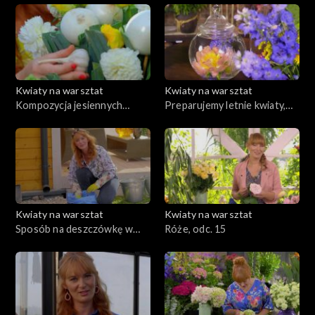
odc. 21
ochronne i odżywki, odc. 19
Kwiaty na warsztat
Kwiaty na warsztat
Kompozycja jesiennych
Preparujemy letnie kwiaty,
kwiatów i warzyw, odc. 18
dekoracja z suszonych roślin,
odc. 17
Kwiaty na warsztat
Kwiaty na warsztat
Sposób na deszczówkę w
Róże, odc. 15
ogrodzie, odc. 16