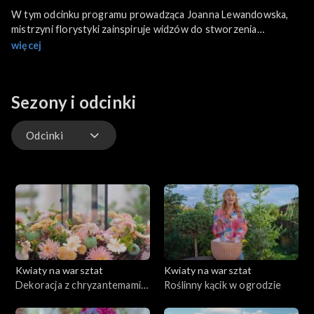
W tym odcinku programu prowadząca Joanna Lewandowska,
mistrzyni florystyki zainspiruje widzów do stworzenia
oryginalnych dekoracji - ekologicznych koktajli z hortensji.
więcej
Ogrodowa, pnąca czy bukietowa, każda pełna uroku i
inspirująca. Ekspertka zdradzi kilka trików, jak utrzymać ją długo
świeżą i piękną.
Sezony i odcinki
Odcinki
Odcinki
Kwiaty na warsztat
Kwiaty na warsztat
Dekoracja z chryzantemami
Roślinny kącik w ogrodzie
w roli głównej