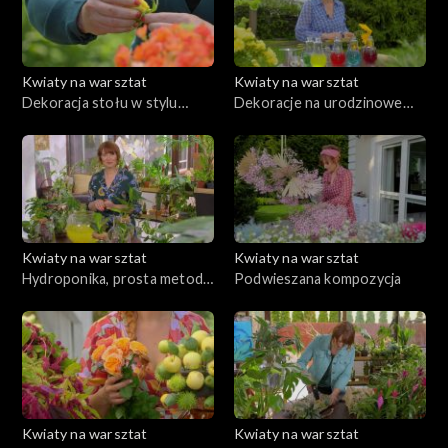
Kwiaty na warsztat
Kwiaty na warsztat
Dekoracja stołu w stylu
Dekoracje na urodzinowe
Bollywood
przyjęcie dla dziecka
Kwiaty na warsztat
Kwiaty na warsztat
Hydroponika, prosta metoda
Podwieszana kompozycja
na zawsze podlane rośliny dla
zapominalskich
Kwiaty na warsztat
Kwiaty na warsztat