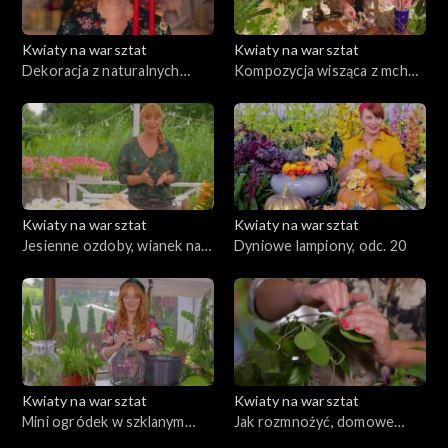
Kwiaty na warsztat
Kwiaty na warsztat
Dekoracja z naturalnych
Kompozycja wisząca z mchu i
elementów na świąteczny
darów lasu, odc. 23
stół, odc. 24
Kwiaty na warsztat
Kwiaty na warsztat
Jesienne ozdoby, wianek na
Dyniowe lampiony, odc. 20
stół i/lub drzwi, odc. 22
Kwiaty na warsztat
Kwiaty na warsztat
Mini ogródek w szklanym
Jak rozmnożyć, domowe
naczyniu, jak o niego zadbać?,
rośliny, ekoparapety