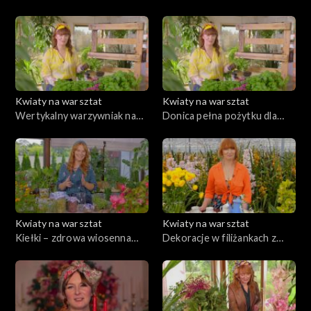
odc. 30
odc. 29
Kwiaty na warsztat
Kwiaty na warsztat
Wertykalny warzywniak na
Donica pełna pożytku dla
balkon, odc. 28
zapylaczy, odc. 27
Kwiaty na warsztat
Kwiaty na warsztat
Kiełki – zdrowa wiosenna
Dekoracje w filiżankach z
zielenina, odc. 26
cymbidium na każdą okazję,
odc. 25