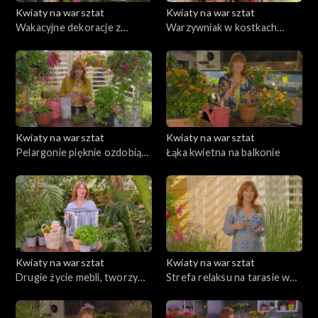
Kwiaty na warsztat
Kwiaty na warsztat
Wakacyjne dekoracje z
Warzywniak w kostkach
egzotycznych liści
słomy. Prosty sposób na
uprawę własnych warzyw w
małej przestrzeni ogrodu
Kwiaty na warsztat
Kwiaty na warsztat
Pelargonie pięknie ozdobią
Łąka kwietna na balkonie
balkon, taras, a także ogród
Kwiaty na warsztat
Kwiaty na warsztat
Drugie życie mebli, tworzymy
Strefa relaksu na tarasie w
kolorowy pomocnik pełen
stylu boho
zdrowych ziół