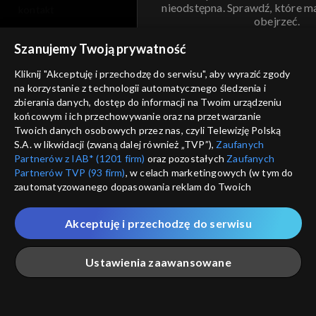
nieodstępna. Sprawdź, które m
kontakt
obejrzeć.
voucher
Szanujemy Twoją prywatność
Nie pokazuj pon
dostępność
Kliknij "Akceptuję i przechodzę do serwisu", aby wyrazić zgody
informacje o dostawcy usług
na korzystanie z technologii automatycznego śledzenia i
ANULUJ
SP
zbierania danych, dostęp do informacji na Twoim urządzeniu
końcowym i ich przechowywanie oraz na przetwarzanie
Twoich danych osobowych przez nas, czyli Telewizję Polską
S.A. w likwidacji (zwaną dalej również „TVP”),
Zaufanych
Partnerów z IAB* (1201 firm)
oraz pozostałych
Zaufanych
Partnerów TVP (93 firm)
, w celach marketingowych (w tym do
zautomatyzowanego dopasowania reklam do Twoich
zainteresowań i mierzenia ich skuteczności) i pozostałych,
które wskazujemy poniżej, a także zgody na udostępnianie
Akceptuję i przechodzę do serwisu
przez nas identyfikatora PPID do Google.
Twoje dane osobowe zbierane podczas odwiedzania przez
Ustawienia zaawansowane
Ciebie naszych
poszczególnych serwisów
zwanych dalej
„Portalem”, w tym informacje zapisywane za pomocą
technologii takich jak: pliki cookie, sygnalizatory WWW lub
innych podobnych technologii umożliwiających świadczenie
Główna
Szukaj
Moja lista
Na żywo
Więcej