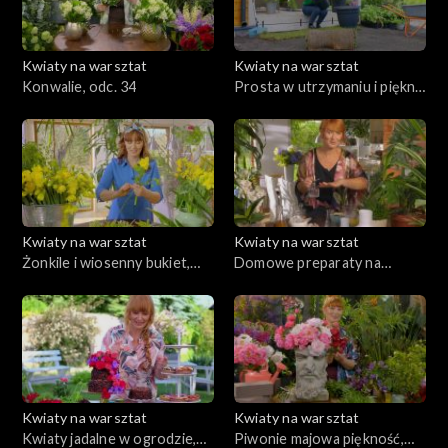
Kwiaty na warsztat
Kwiaty na warsztat
Konwalie, odc. 34
Prosta w utrzymaniu i piękna
cały rok rabata, odc. 33
Kwiaty na warsztat
Kwiaty na warsztat
Żonkile i wiosenny bukiet,
Domowe preparaty na
odc. 32
szkodniki, odc. 31
Kwiaty na warsztat
Kwiaty na warsztat
Kwiaty jadalne w ogrodzie,
Piwonie majowa piękność,