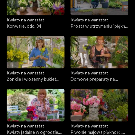
Kwiaty na warsztat
Kwiaty na warsztat
Konwalie, odc. 34
Prosta w utrzymaniu i piękna
cały rok rabata, odc. 33
Kwiaty na warsztat
Kwiaty na warsztat
Żonkile i wiosenny bukiet,
Domowe preparaty na
odc. 32
szkodniki, odc. 31
Kwiaty na warsztat
Kwiaty na warsztat
Kwiaty jadalne w ogrodzie,
Piwonie majowa piękność,