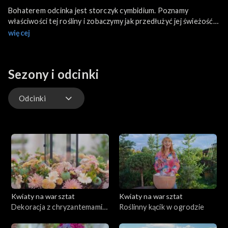
Bohaterem odcinka jest storczyk cymbidium. Poznamy
właściwości tej rośliny i zobaczymy jak przedłużyć jej świeżość
w domu. Prezentujemy kompozycje z wykorzystaniem
więcej
storczyka i innych kwiatów oraz mówimy o ciekawostkach i
sekretach udanej kompozycji.
Sezony i odcinki
Odcinki
Odcinki
Kwiaty na warsztat
Kwiaty na warsztat
Dekoracja z chryzantemami
Roślinny kącik w ogrodzie
w roli głównej