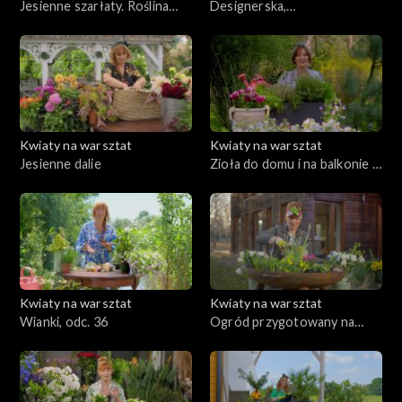
Jesienne szarłaty. Roślina
Designerska,
dekoracyjna i bardzo zdrowa
monochromatyczna, eko
donica
Kwiaty na warsztat
Kwiaty na warsztat
Jesienne dalie
Zioła do domu i na balkonie –
uprawa i pielęgnacja
Kwiaty na warsztat
Kwiaty na warsztat
Wianki, odc. 36
Ogród przygotowany na
lato, odc. 35