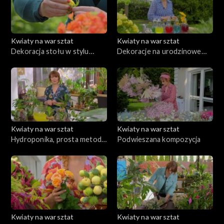
Kwiaty na warsztat
Kwiaty na warsztat
Dekoracja stołu w stylu
Dekoracje na urodzinowe
Bollywood
przyjęcie dla dziecka
Kwiaty na warsztat
Kwiaty na warsztat
Hydroponika, prosta metoda
Podwieszana kompozycja
na zawsze podlane rośliny dla
zapominalskich
Kwiaty na warsztat
Kwiaty na warsztat