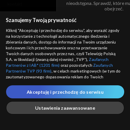
nieodstępna. Sprawdź, które m
kontakt
obejrzeć.
voucher
Szanujemy Twoją prywatność
Nie pokazuj pon
dostępność
Kliknij "Akceptuję i przechodzę do serwisu", aby wyrazić zgody
informacje o dostawcy usług
na korzystanie z technologii automatycznego śledzenia i
ANULUJ
SP
zbierania danych, dostęp do informacji na Twoim urządzeniu
końcowym i ich przechowywanie oraz na przetwarzanie
Twoich danych osobowych przez nas, czyli Telewizję Polską
S.A. w likwidacji (zwaną dalej również „TVP”),
Zaufanych
Partnerów z IAB* (1201 firm)
oraz pozostałych
Zaufanych
Partnerów TVP (93 firm)
, w celach marketingowych (w tym do
zautomatyzowanego dopasowania reklam do Twoich
zainteresowań i mierzenia ich skuteczności) i pozostałych,
które wskazujemy poniżej, a także zgody na udostępnianie
Akceptuję i przechodzę do serwisu
przez nas identyfikatora PPID do Google.
Twoje dane osobowe zbierane podczas odwiedzania przez
Ustawienia zaawansowane
Ciebie naszych
poszczególnych serwisów
zwanych dalej
„Portalem”, w tym informacje zapisywane za pomocą
technologii takich jak: pliki cookie, sygnalizatory WWW lub
innych podobnych technologii umożliwiających świadczenie
Główna
Szukaj
Moja lista
Na żywo
Więcej