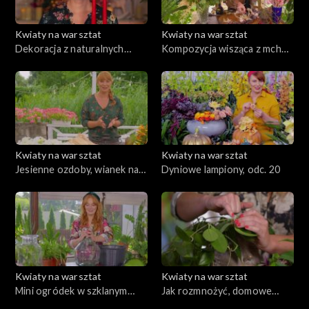
Kwiaty na warsztat
Kwiaty na warsztat
Dekoracja z naturalnych
Kompozycja wisząca z mchu i
elementów na świąteczny
darów lasu, odc. 23
stół, odc. 24
Kwiaty na warsztat
Kwiaty na warsztat
Jesienne ozdoby, wianek na
Dyniowe lampiony, odc. 20
stół i/lub drzwi, odc. 22
Kwiaty na warsztat
Kwiaty na warsztat
Mini ogródek w szklanym
Jak rozmnożyć, domowe
naczyniu, jak o niego zadbać?,
rośliny, ekoparapety