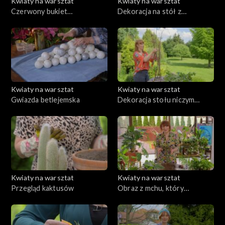
Kwiaty na warsztat
Kwiaty na warsztat
Czerwony bukiet
Dekoracja na stół z
zaręczynowy lub na Dzień
domowych roślin
Kobiet
doniczkowych w modnym
stylu urban jungle
Kwiaty na warsztat
Kwiaty na warsztat
Gwiazda betlejemska
Dekoracja stołu niczym
magiczne drzewo
Kwiaty na warsztat
Kwiaty na warsztat
Przegląd kaktusów
Obraz z mchu, który
pozostanie naturalnie świeży