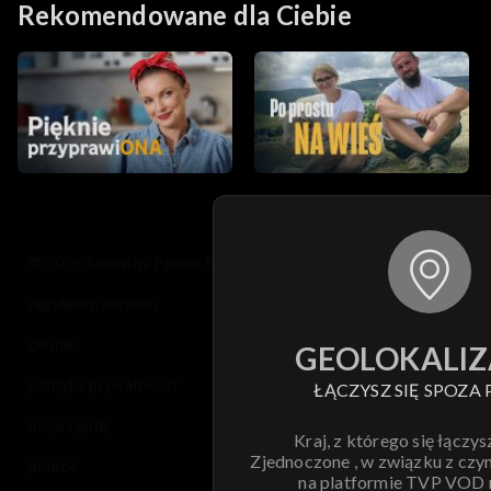
Rekomendowane dla Ciebie
© 2026 Telewizja Polska S.A. w likwidacji
regulamin serwisu
cennik
GEOLOKALIZ
polityka prywatności
ŁĄCZYSZ SIĘ SPOZA 
moje zgody
Kraj, z którego się łączys
Zjednoczone , w związku z czy
pomoc
na platformie TVP VOD