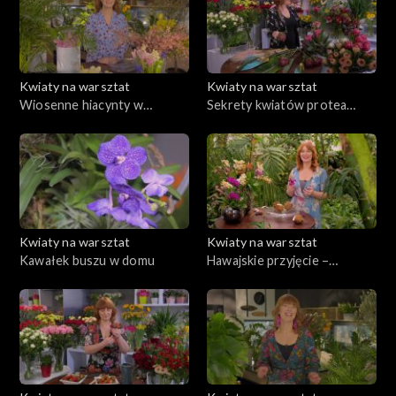
Kwiaty na warsztat
Kwiaty na warsztat
Wiosenne hiacynty w
Sekrety kwiatów protea
ogrodzie i w kompozycji na
królewska
stole
Kwiaty na warsztat
Kwiaty na warsztat
Kawałek buszu w domu
Hawajskie przyjęcie –
dekoracje w kokosach