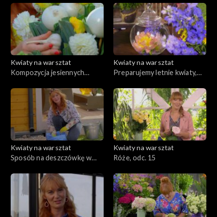
odc. 21
ochronne i odżywki, odc. 19
Kwiaty na warsztat
Kwiaty na warsztat
Kompozycja jesiennych
Preparujemy letnie kwiaty,
kwiatów i warzyw, odc. 18
dekoracja z suszonych roślin,
odc. 17
Kwiaty na warsztat
Kwiaty na warsztat
Sposób na deszczówkę w
Róże, odc. 15
ogrodzie, odc. 16