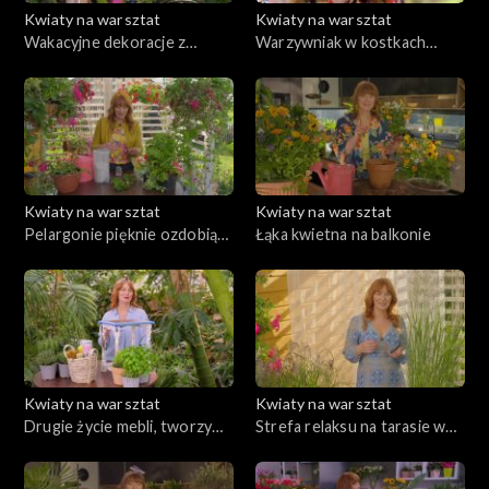
Kwiaty na warsztat
Kwiaty na warsztat
Wakacyjne dekoracje z
Warzywniak w kostkach
egzotycznych liści
słomy. Prosty sposób na
uprawę własnych warzyw w
małej przestrzeni ogrodu
Kwiaty na warsztat
Kwiaty na warsztat
Pelargonie pięknie ozdobią
Łąka kwietna na balkonie
balkon, taras, a także ogród
Kwiaty na warsztat
Kwiaty na warsztat
Drugie życie mebli, tworzymy
Strefa relaksu na tarasie w
kolorowy pomocnik pełen
stylu boho
zdrowych ziół