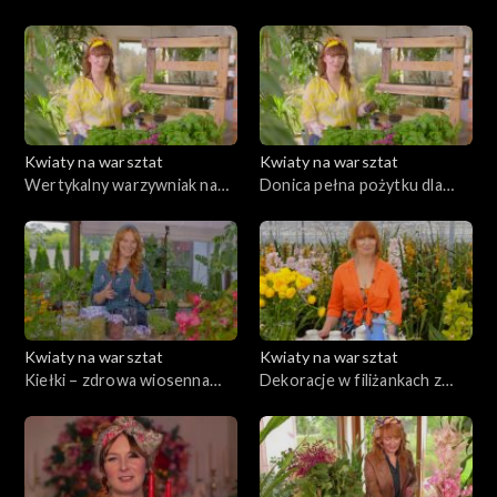
odc. 30
odc. 29
Kwiaty na warsztat
Kwiaty na warsztat
Wertykalny warzywniak na
Donica pełna pożytku dla
balkon, odc. 28
zapylaczy, odc. 27
Kwiaty na warsztat
Kwiaty na warsztat
Kiełki – zdrowa wiosenna
Dekoracje w filiżankach z
zielenina, odc. 26
cymbidium na każdą okazję,
odc. 25