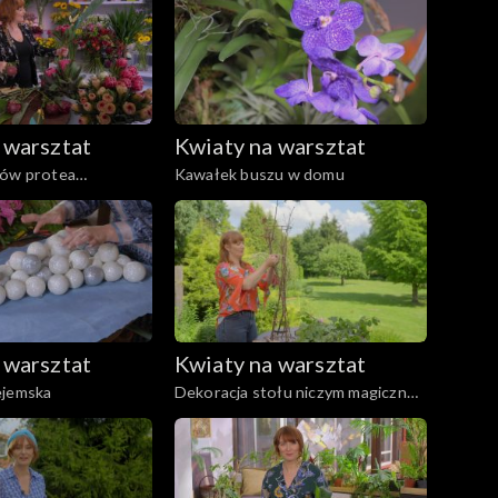
 warsztat
Kwiaty na warsztat
tów protea
Kawałek buszu w domu
 warsztat
Kwiaty na warsztat
ejemska
Dekoracja stołu niczym magiczne
drzewo