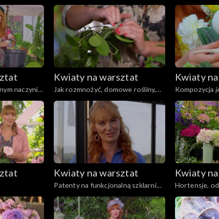
kazję, odc. 25
elementów na świąteczny stół,
darów lasu, o
odc. 24
ztat
Kwiaty na warsztat
Kwiaty na
nym naczyniu,
Jak rozmnożyć, domowe rośliny,
Kompozycja j
odc. 21
ekoparapety ochronne i odżywki,
warzyw, odc. 
odc. 19
ztat
Kwiaty na warsztat
Kwiaty na
Patenty na funkcjonalną szklarnię,
Hortensje, od
odc. 14