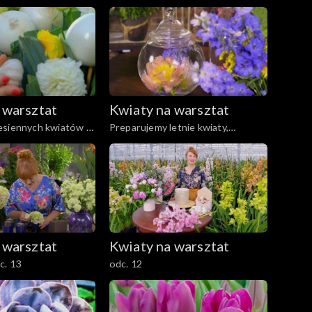
dc. 23
i/lub drzwi, odc. 22
 warsztat
Kwiaty na warsztat
esiennych kwiatów i
Preparujemy letnie kwiaty,
18
dekoracja z suszonych roślin, odc.
17
 warsztat
Kwiaty na warsztat
c. 13
odc. 12