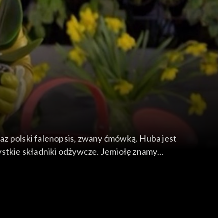
raz polski falenopsis, zwany ćmówką. Huba jest
szystkie składniki odżywcze. Jemiołę znamy
otosyntezy, ale nie potrafi pobrać z ziemi soli
 potrzebuje podobnych warunków. Za pomocą