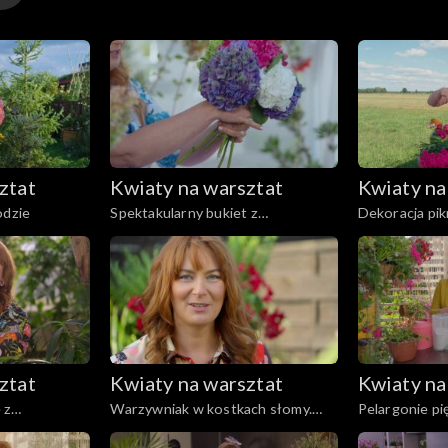
ztat
Kwiaty na warsztat
Kwiaty na
odzie
Spektakularny bukiet z
Dekoracja pi
hortensjami w roli głównej
ztat
Kwiaty na warsztat
Kwiaty na
 z
Warzywniak w kostkach słomy.
Pelargonie pi
Prosty sposób na uprawę
taras, a takż