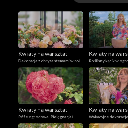
Odcinki
Kwiaty na warsztat
Kwiaty na wars
Dekoracja z chryzantemami w roli
Roślinny kącik w ogr
głównej
Kwiaty na warsztat
Kwiaty na wars
Róże ogrodowe. Pielęgnacja i
Wakacyjne dekoracje
kompozycja
egzotycznych liści