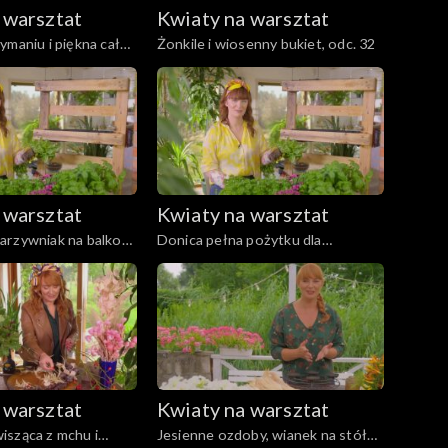
 warsztat
Kwiaty na warsztat
ymaniu i piękna cały
Żonkile i wiosenny bukiet, odc. 32
c. 33
 warsztat
Kwiaty na warsztat
arzywniak na balkon,
Donica pełna pożytku dla
zapylaczy, odc. 27
 warsztat
Kwiaty na warsztat
isząca z mchu i
Jesienne ozdoby, wianek na stół