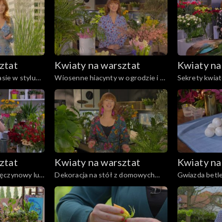
własnych warzyw w małej
przestrzeni ogrodu
ztat
Kwiaty na warsztat
Kwiaty na
asie w stylu
Wiosenne hiacynty w ogrodzie i w
Sekrety kwia
kompozycji na stole
królewska
ztat
Kwiaty na warsztat
Kwiaty na
ręczynowy lub
Dekoracja na stół z domowych
Gwiazda betl
roślin doniczkowych w modnym
stylu urban jungle