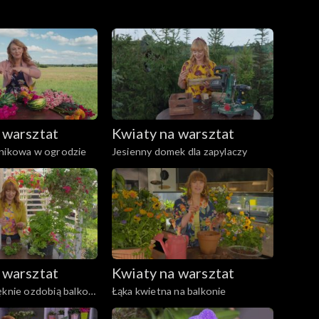
 warsztat
Kwiaty na warsztat
knikowa w ogrodzie
Jesienny domek dla zapylaczy
 warsztat
Kwiaty na warsztat
ęknie ozdobią balkon,
Łąka kwietna na balkonie
e ogród