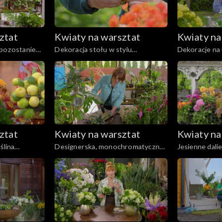
ztat
Kwiaty na warsztat
Kwiaty na
 pozostanie
Dekoracja stołu w stylu
Dekoracje na
Bollywood
przyjęcie dla 
ztat
Kwiaty na warsztat
Kwiaty na
ślina
Designerska, monochromatyczna,
Jesienne dali
o zdrowa
eko donica