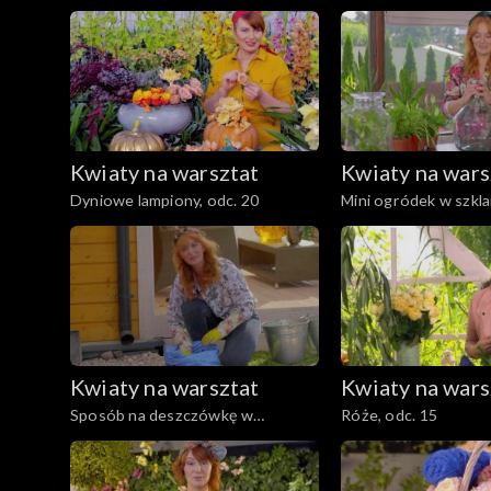
zielenina, odc. 26
cymbidium na każdą o
Kwiaty na warsztat
Kwiaty na wars
Dyniowe lampiony, odc. 20
Mini ogródek w szkla
jak o niego zadbać?, 
Kwiaty na warsztat
Kwiaty na wars
Sposób na deszczówkę w
Róże, odc. 15
ogrodzie, odc. 16