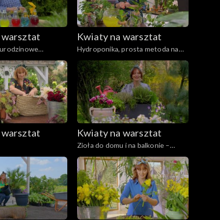
 warsztat
Kwiaty na warsztat
 urodzinowe
Hydroponika, prosta metoda na
dziecka
zawsze podlane rośliny dla
zapominalskich
 warsztat
Kwiaty na warsztat
e
Zioła do domu i na balkonie –
uprawa i pielęgnacja