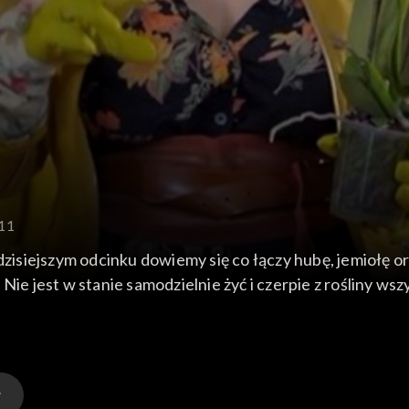
 11
 dzisiejszym odcinku dowiemy się co łączy hubę, jemiołę o
Nie jest w stanie samodzielnie żyć i czerpie z rośliny w
jest półpasożytem – jest w stanie przeprowadzić proces f
występuję w lasach równikowych, do pielęgnacji w domu
iki pokarmowe z powietrza.