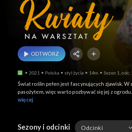
ODTWÓRZ
2021
Polska
styl życia
14m
Sezon 1, odc.
Świat roślin pełen jest fascynujących zjawisk. W
pasożytem, więc warto pozbywać się jej z ogrodu. 
doskonale ze świąt Bożego Narodzenia. Roślina ta 
więcej
mineralnych oraz wody. Falenopsis naturalnie 
korzeni asymilacyjnych pobiera wszystkie składn
Sezony i odcinki
Odcinki