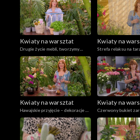
Kwiaty na warsztat
Kwiaty na wars
Drugie życie mebli, tworzymy
Strefa relaksu na tar
kolorowy pomocnik pełen
boho
zdrowych ziół
Kwiaty na warsztat
Kwiaty na wars
Hawajskie przyjęcie – dekoracje w
Czerwony bukiet za
kokosach
na Dzień Kobiet