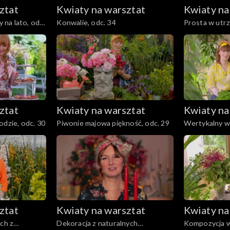
ztat
Kwiaty na warsztat
Kwiaty na
na lato, odc.
Konwalie, odc. 34
Prosta w utrz
rok rabata, od
ztat
Kwiaty na warsztat
Kwiaty na
odzie, odc. 30
Piwonie majowa piękność, odc. 29
Wertykalny w
odc. 28
ztat
Kwiaty na warsztat
Kwiaty na
ach z
Dekoracja z naturalnych
Kompozycja w