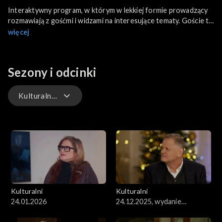
Interaktywny program, w którym w lekkiej formie prowadzący
rozmawiają z gośćmi i widzami na interesujące tematy. Goście to
odkrywcy, naukowcy, artyści, intelektualiści, ludzie z pierwszych
więcej
stron gazet, a także gwiazdy sceny muzycznej.
Sezony i odcinki
Kulturalni PL
Kulturalni
Kulturalni PL
Kulturalni
Kulturalni
24.01.2026
24.12.2025, wydanie
świąteczne