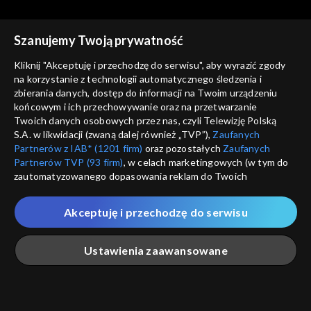
Szanujemy Twoją prywatność
Kliknij "Akceptuję i przechodzę do serwisu", aby wyrazić zgody
na korzystanie z technologii automatycznego śledzenia i
zbierania danych, dostęp do informacji na Twoim urządzeniu
Kulturalni
Kulturalni
końcowym i ich przechowywanie oraz na przetwarzanie
29.10.2022
22.10.2022
Twoich danych osobowych przez nas, czyli Telewizję Polską
S.A. w likwidacji (zwaną dalej również „TVP”),
Zaufanych
Partnerów z IAB* (1201 firm)
oraz pozostałych
Zaufanych
Partnerów TVP (93 firm)
, w celach marketingowych (w tym do
zautomatyzowanego dopasowania reklam do Twoich
zainteresowań i mierzenia ich skuteczności) i pozostałych,
które wskazujemy poniżej, a także zgody na udostępnianie
Akceptuję i przechodzę do serwisu
przez nas identyfikatora PPID do Google.
Kulturalni
Kulturalni
15.10.2022
04.06.2022
Twoje dane osobowe zbierane podczas odwiedzania przez
Ustawienia zaawansowane
Ciebie naszych
poszczególnych serwisów
zwanych dalej
„Portalem”, w tym informacje zapisywane za pomocą
technologii takich jak: pliki cookie, sygnalizatory WWW lub
innych podobnych technologii umożliwiających świadczenie
Główna
Szukaj
Moja lista
Na żywo
Więcej
dopasowanych i bezpiecznych usług, personalizację treści