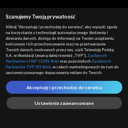
Szanujemy Twoją prywatność
Kliknij "Akceptuję i przechodzę do serwisu", aby wyrazić zgody
na korzystanie z technologii automatycznego śledzenia i
zbierania danych, dostęp do informacji na Twoim urządzeniu
Kulturalni
Kulturalni
końcowym i ich przechowywanie oraz na przetwarzanie
29.10.2022
22.10.2022
Twoich danych osobowych przez nas, czyli Telewizję Polską
S.A. w likwidacji (zwaną dalej również „TVP”),
Zaufanych
Partnerów z IAB* (1201 firm)
oraz pozostałych
Zaufanych
Partnerów TVP (93 firm)
, w celach marketingowych (w tym do
zautomatyzowanego dopasowania reklam do Twoich
zainteresowań i mierzenia ich skuteczności) i pozostałych,
które wskazujemy poniżej, a także zgody na udostępnianie
Akceptuję i przechodzę do serwisu
przez nas identyfikatora PPID do Google.
Kulturalni
Kulturalni
15.10.2022
04.06.2022
Twoje dane osobowe zbierane podczas odwiedzania przez
Ustawienia zaawansowane
Ciebie naszych
poszczególnych serwisów
zwanych dalej
„Portalem”, w tym informacje zapisywane za pomocą
technologii takich jak: pliki cookie, sygnalizatory WWW lub
innych podobnych technologii umożliwiających świadczenie
Główna
Szukaj
Moja lista
Na żywo
Więcej
dopasowanych i bezpiecznych usług, personalizację treści