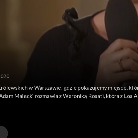
.2020
rólewskich w Warszawie, gdzie pokazujemy miejsce, któr
dam Malecki rozmawia z Weroniką Rosati, która z Los A
 Anna Karna przeprowadza rozmowę z Anitą Lipnicką z ok