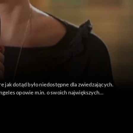
e jak dotąd było niedostępne dla zwiedzających.
ngeles opowie m.in. o swoich największych
azji jej artystycznego jubileuszu. Będzie można