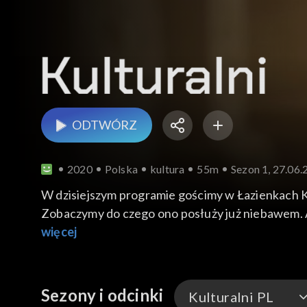
ODTWÓRZ
2020
Polska
kultura
55m
Sezon 1, 27.06
W dzisiejszym programie gościmy w Łazienkach K
Zobaczymy do czego ono posłuży już niebawem. A
spotkaniach i marzeniach zawodowych. Natomiast
więcej
również wysłuchać nową piosenkę wokalistki.
Sezony i odcinki
Kulturalni PL