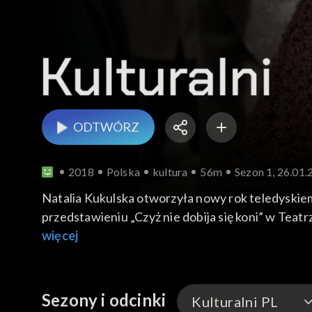
ODTWÓRZ
2018
Polska
kultura
56m
Sezon 1, 26.01
Natalia Kukulska otworzyła nowy rok teledyskie
przedstawieniu „Czyż nie dobija się koni” w Tea
Wyspiańskiego. Muzeum Narodowe w Krakowie za
więcej
książce „Czapkins. Historia Tomka Mackiewicza”.
„Kto napisze naszą historię”. Film będzie można 
Sezony i odcinki
Kulturalni PL