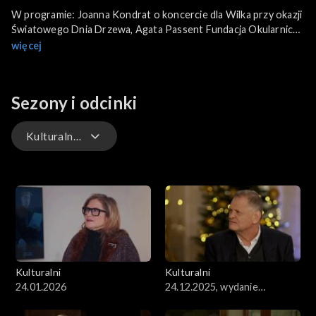
W programie: Joanna Kondrat o koncercie dla Wilka przy okazji
Światowego Dnia Drzewa, Agata Passent Fundacja Okularnicy
im. A. Osieckiej o corocznym Konkursie Wokalnym „Pamiętajmy
więcej
o Osieckiej”, Monika Blige dyrektorka artystyczna Olimpiady
Teatralnej we Wrocławiu, Paweł Swiernalis, Joanna Hawrot o
artystycznym debiucie w Japonii, Paweł Rosak o albumie „Who
Sezony i odcinki
Knows”.
Kulturalni PL
Kulturalni
Kulturalni PL
Kulturalni
Kulturalni
24.01.2026
24.12.2025, wydanie
świąteczne