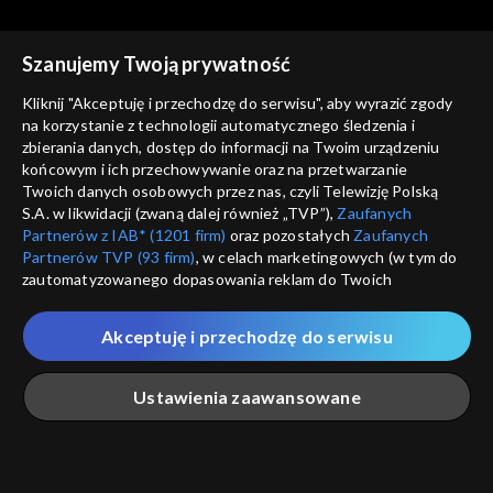
Szanujemy Twoją prywatność
Kliknij "Akceptuję i przechodzę do serwisu", aby wyrazić zgody
na korzystanie z technologii automatycznego śledzenia i
zbierania danych, dostęp do informacji na Twoim urządzeniu
Kulturalni
Kulturalni
końcowym i ich przechowywanie oraz na przetwarzanie
29.10.2022
22.10.2022
Twoich danych osobowych przez nas, czyli Telewizję Polską
S.A. w likwidacji (zwaną dalej również „TVP”),
Zaufanych
Partnerów z IAB* (1201 firm)
oraz pozostałych
Zaufanych
Partnerów TVP (93 firm)
, w celach marketingowych (w tym do
zautomatyzowanego dopasowania reklam do Twoich
zainteresowań i mierzenia ich skuteczności) i pozostałych,
które wskazujemy poniżej, a także zgody na udostępnianie
Akceptuję i przechodzę do serwisu
przez nas identyfikatora PPID do Google.
Kulturalni
Kulturalni
15.10.2022
04.06.2022
Twoje dane osobowe zbierane podczas odwiedzania przez
Ustawienia zaawansowane
Ciebie naszych
poszczególnych serwisów
zwanych dalej
„Portalem”, w tym informacje zapisywane za pomocą
technologii takich jak: pliki cookie, sygnalizatory WWW lub
innych podobnych technologii umożliwiających świadczenie
Główna
Szukaj
Moja lista
Na żywo
Więcej
dopasowanych i bezpiecznych usług, personalizację treści