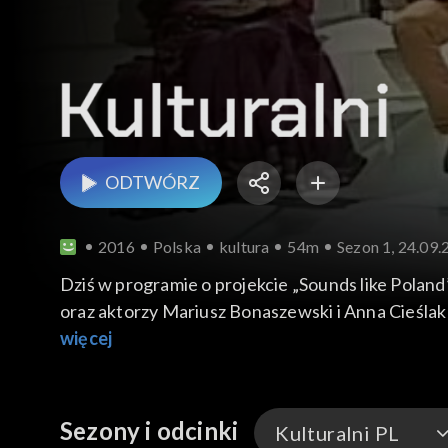
ODTWÓRZ
2016
Polska
kultura
54m
Sezon 1, 24.09
Dziś w programie o projekcie „Sounds like Poland” opowiada
oraz aktorzy Mariusz Bonaszewski i Anna Cieślak 
Andrzejem Bargielem – narciarzem, himalaistą, 
więcej
Sezony i odcinki
Kulturalni PL