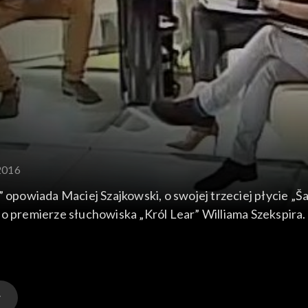
.2016
 Maciej Szajkowski, o swojej trzeciej płycie „Šatrika” Grupa Čai Vo
o premierze słuchowiska „Król Lear” Williama Szekspira.
ratownikiem TOPR.