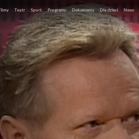
Filmy
Teatr
Sport
Programy
Dokumenty
Dla dzieci
News