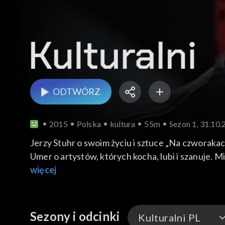
ODTWÓRZ
2015
Polska
kultura
55m
Sezon 1, 31.10
Jerzy Stuhr o swoim życiu i sztuce „Na czworakach” Tadeusza Różewicza. Nigel Kennedy o nowej interpretacji „Czterech pór roku” Vivaldiego. Magda
Umer o artystów, których kocha, lubi i szanuje. Michał Bajor przedstawia swoją nową płytę „Moja miłość”. Mariusz Szczygieł prezentuje trzeci tom
„Antologii polskiego reportażu XX wieku”.
więcej
Sezony i odcinki
Kulturalni PL