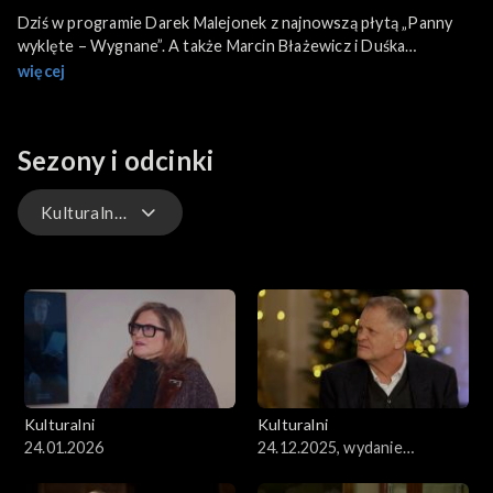
Dziś w programie Darek Malejonek z najnowszą płytą „Panny
wyklęte – Wygnane”. A także Marcin Błażewicz i Duśka
Markowska-Resich o nowej, polskiej operze „Olga BO” oraz
więcej
Bożena Aksamit o swojej książce „Batory. Gwiazdy, skandale i
miłość na transatlantyku” i Aleksander Dębicz z nową płytą.
Rozmawiamy również o kilku ważnych polskich festiwalach i
Sezony i odcinki
projektach.
Kulturalni PL
Kulturalni
Kulturalni PL
Kulturalni
Kulturalni
24.01.2026
24.12.2025, wydanie
świąteczne