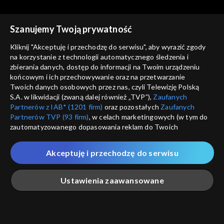
Szanujemy Twoją prywatność
Kliknij "Akceptuję i przechodzę do serwisu", aby wyrazić zgody
na korzystanie z technologii automatycznego śledzenia i
zbierania danych, dostęp do informacji na Twoim urządzeniu
Kulturalni
Kulturalni
końcowym i ich przechowywanie oraz na przetwarzanie
29.10.2022
22.10.2022
Twoich danych osobowych przez nas, czyli Telewizję Polską
S.A. w likwidacji (zwaną dalej również „TVP”),
Zaufanych
Partnerów z IAB* (1201 firm)
oraz pozostałych
Zaufanych
Partnerów TVP (93 firm)
, w celach marketingowych (w tym do
zautomatyzowanego dopasowania reklam do Twoich
zainteresowań i mierzenia ich skuteczności) i pozostałych,
które wskazujemy poniżej, a także zgody na udostępnianie
Akceptuję i przechodzę do serwisu
przez nas identyfikatora PPID do Google.
Kulturalni
Kulturalni
15.10.2022
04.06.2022
Twoje dane osobowe zbierane podczas odwiedzania przez
Ustawienia zaawansowane
Ciebie naszych
poszczególnych serwisów
zwanych dalej
„Portalem”, w tym informacje zapisywane za pomocą
technologii takich jak: pliki cookie, sygnalizatory WWW lub
innych podobnych technologii umożliwiających świadczenie
Główna
Szukaj
Moja lista
Na żywo
Więcej
dopasowanych i bezpiecznych usług, personalizację treści