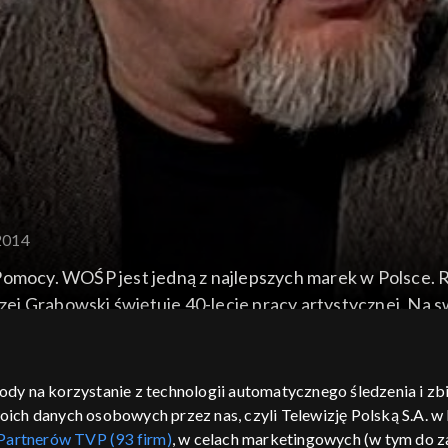
.2014
 Pomocy. WOŚP jest jedną z najlepszych marek w Polsce.
j Grabowski świętuje 40-lecie pracy artystycznej. Na swó
w żartuje” miał premierę kilka dni temu.
gody na korzystanie z technologii automatycznego śledzenia i z
h danych osobowych przez nas, czyli Telewizję Polską S.A. w l
Partnerów TVP (93 firm)
, w celach marketingowych (w tym do