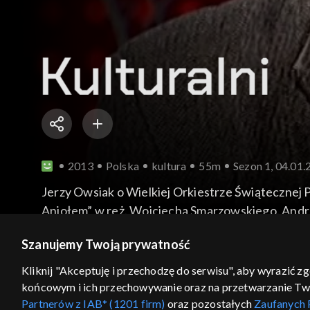
2013
Polska
kultura
55m
Sezon 1, 04.01
Jerzy Owsiak o Wielkiej Orkiestrze Świątecznej
Aniołem” w reż. Wojciecha Smarzowskiego. Andrze
wystąpił w dramatach Czechowa. Spektakl „Czecho
więcej
Szanujemy Twoją prywatność
Kliknij "Akceptuję i przechodzę do serwisu", aby wyrazić z
końcowym i ich przechowywanie oraz na przetwarzanie Twoic
Sezony i odcinki
Wybierz
Partnerów z IAB* (1201 firm)
oraz pozostałych
Zaufanych 