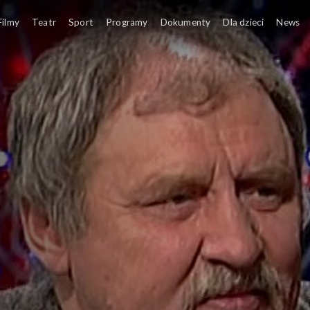
Filmy
Teatr
Sport
Programy
Dokumenty
Dla dzieci
News