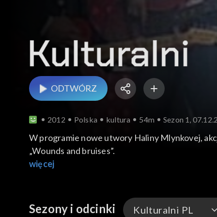
ODTWÓRZ
2012
Polska
kultura
54m
Sezon 1, 07.12
W programie nowe utwory Haliny Mlynkovej, akcja
„Wounds and bruises”.
więcej
Sezony i odcinki
Kulturalni PL