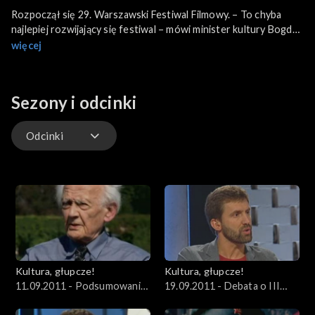
Rozpoczął się 29. Warszawski Festiwal Filmowy. – To chyba
najlepiej rozwijający się festiwal – mówi minister kultury Bogdan
Zdrojewski. W konkursie międzynarodowym są dwa polskie
więcej
filmy „W ukryciu” Jana Kidawy-Błońskiego i „Ida” Pawła
Pawlikowskiego. Oba filmy łączy przedstawienie historii przez
postacie kobiet.
Sezony i odcinki
Odcinki
Odcinki
Kultura, głupcze!
Kultura, głupcze!
11.09.2011 - Podsumowanie
19.09.2011 - Debata o III
Europejskiego Kongresu
Europejskim Kongresie