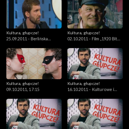
Kultury
Kobiet
Kultura, głupcze!
Kultura, głupcze!
25.09.2011 - Berlińska
02.10.2011 - Film „1920 Bitwa
wystawa „Obok” i relacje
Warszawska”, a stosunki
polsko-niemieckie
polsko-rosyjskie
Kultura, głupcze!
Kultura, głupcze!
09.10.2011, 17:15
16.10.2011 - Kulturowe i
prawne aspekty legalizacji
marihuany