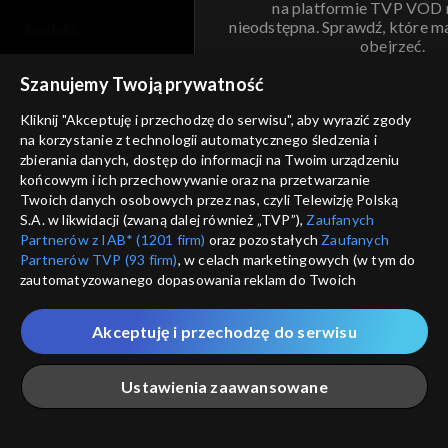
na platformie TVP VOD
nieodstępna. Sprawdź, które m
kontakt
obejrzeć.
voucher
Szanujemy Twoją prywatność
Nie pokazuj pon
dostępność
Kliknij "Akceptuję i przechodzę do serwisu", aby wyrazić zgody
na korzystanie z technologii automatycznego śledzenia i
informacje o dostawcy usług
ANULUJ
SP
zbierania danych, dostęp do informacji na Twoim urządzeniu
końcowym i ich przechowywanie oraz na przetwarzanie
Twoich danych osobowych przez nas, czyli Telewizję Polską
S.A. w likwidacji (zwaną dalej również „TVP”),
Zaufanych
Partnerów z IAB* (1201 firm)
oraz pozostałych
Zaufanych
Partnerów TVP (93 firm)
, w celach marketingowych (w tym do
zautomatyzowanego dopasowania reklam do Twoich
zainteresowań i mierzenia ich skuteczności) i pozostałych,
które wskazujemy poniżej, a także zgody na udostępnianie
Akceptuję i przechodzę do serwisu
przez nas identyfikatora PPID do Google.
Twoje dane osobowe zbierane podczas odwiedzania przez
Ustawienia zaawansowane
Ciebie naszych
poszczególnych serwisów
zwanych dalej
„Portalem”, w tym informacje zapisywane za pomocą
technologii takich jak: pliki cookie, sygnalizatory WWW lub