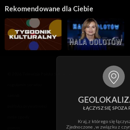
Rekomendowane dla Ciebie
© 2026 Telewizja Polska S.A. w likwidacji
regulamin serwisu
cennik
GEOLOKALIZ
polityka prywatności
ŁĄCZYSZ SIĘ SPOZA 
moje zgody
Kraj, z którego się łączys
Zjednoczone , w związku z czy
pomoc