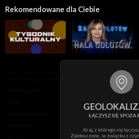
Rekomendowane dla Ciebie
© 2026 Telewizja Polska S.A. w likwidacji
regulamin serwisu
cennik
GEOLOKALIZ
polityka prywatności
ŁĄCZYSZ SIĘ SPOZA 
moje zgody
Kraj, z którego się łączys
Zjednoczone , w związku z czy
pomoc