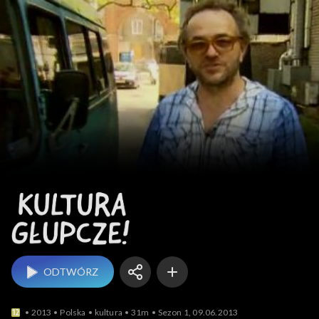
Kultura, głupcze!
ODTWÓRZ
2013
Polska
kultura
31m
Sezon 1, 09.06.2013