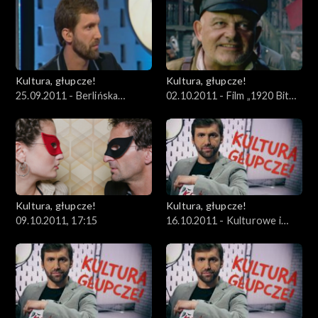
Kultury
Kobiet
Kultura, głupcze!
Kultura, głupcze!
25.09.2011 - Berlińska
02.10.2011 - Film „1920 Bitwa
wystawa „Obok” i relacje
Warszawska”, a stosunki
polsko-niemieckie
polsko-rosyjskie
Kultura, głupcze!
Kultura, głupcze!
09.10.2011, 17:15
16.10.2011 - Kulturowe i
prawne aspekty legalizacji
marihuany