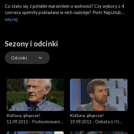
Co stało się z polskim marzeniem o wolności? Czy wybory z 4
czerwca spełniły pokładane w nich nadzieje? Piotr Najsztub
dyskutuje z Wieniem, Redbadem Klynstrą, Konstantym
więcej
Gebertem, Michałem Ogórkiem i o. Pawełem Górzyńskim.
Sezony i odcinki
Odcinki
Odcinki
Kultura, głupcze!
Kultura, głupcze!
11.09.2011 - Podsumowanie
19.09.2011 - Debata o III
Europejskiego Kongresu
Europejskim Kongresie