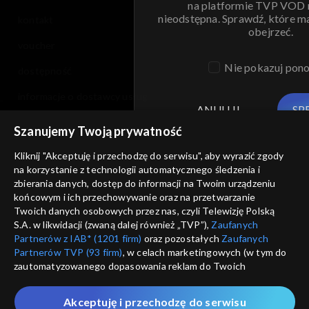
na platformie TVP VOD
nieodstępna. Sprawdź, które m
kontakt
obejrzeć.
voucher
Nie pokazuj pon
dostępność
informacje o dostawcy usług
ANULUJ
SP
Szanujemy Twoją prywatność
Kliknij "Akceptuję i przechodzę do serwisu", aby wyrazić zgody
na korzystanie z technologii automatycznego śledzenia i
zbierania danych, dostęp do informacji na Twoim urządzeniu
końcowym i ich przechowywanie oraz na przetwarzanie
Twoich danych osobowych przez nas, czyli Telewizję Polską
S.A. w likwidacji (zwaną dalej również „TVP”),
Zaufanych
Partnerów z IAB* (1201 firm)
oraz pozostałych
Zaufanych
Partnerów TVP (93 firm)
, w celach marketingowych (w tym do
zautomatyzowanego dopasowania reklam do Twoich
zainteresowań i mierzenia ich skuteczności) i pozostałych,
które wskazujemy poniżej, a także zgody na udostępnianie
Akceptuję i przechodzę do serwisu
przez nas identyfikatora PPID do Google.