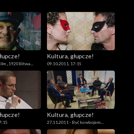
głupcze!
Kultura, głupcze!
Film „1920 Bitwa
09.10.2011, 17:15
a stosunki polsko-
głupcze!
Kultura, głupcze!
7:15
27.11.2011 - Być kowbojem
„Solidarności”