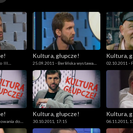
ze!
Kultura, głupcze!
Kultura, 
o III
25.09.2011 - Berlińska wystawa
02.10.2011 - 
ie Kobiet
„Obok” i relacje polsko-niemieckie
Warszawska”, 
rosyjskie
ze!
Kultura, głupcze!
Kultura, 
towania do
30.10.2011, 17:15
06.11.2011, 1
Lechu Wałęsie