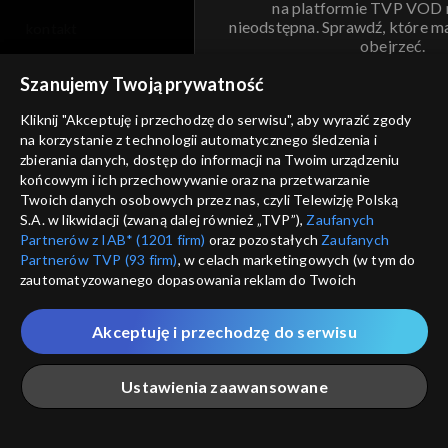
na platformie TVP VOD
nieodstępna. Sprawdź, które m
kontakt
obejrzeć.
voucher
Szanujemy Twoją prywatność
Nie pokazuj pon
dostępność
Kliknij "Akceptuję i przechodzę do serwisu", aby wyrazić zgody
na korzystanie z technologii automatycznego śledzenia i
informacje o dostawcy usług
ANULUJ
SP
zbierania danych, dostęp do informacji na Twoim urządzeniu
końcowym i ich przechowywanie oraz na przetwarzanie
Twoich danych osobowych przez nas, czyli Telewizję Polską
S.A. w likwidacji (zwaną dalej również „TVP”),
Zaufanych
Partnerów z IAB* (1201 firm)
oraz pozostałych
Zaufanych
Partnerów TVP (93 firm)
, w celach marketingowych (w tym do
zautomatyzowanego dopasowania reklam do Twoich
zainteresowań i mierzenia ich skuteczności) i pozostałych,
które wskazujemy poniżej, a także zgody na udostępnianie
Akceptuję i przechodzę do serwisu
przez nas identyfikatora PPID do Google.
Twoje dane osobowe zbierane podczas odwiedzania przez
Ustawienia zaawansowane
Ciebie naszych
poszczególnych serwisów
zwanych dalej
„Portalem”, w tym informacje zapisywane za pomocą
technologii takich jak: pliki cookie, sygnalizatory WWW lub