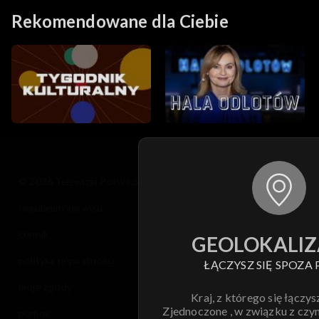
Rekomendowane dla Ciebie
© 2026 Telewizja Polska S.A. w likwidacji
regulamin serwisu
cennik
GEOLOKALIZ
polityka prywatności
ŁĄCZYSZ SIĘ SPOZA 
moje zgody
Kraj, z którego się łączys
Zjednoczone , w związku z czy
pomoc