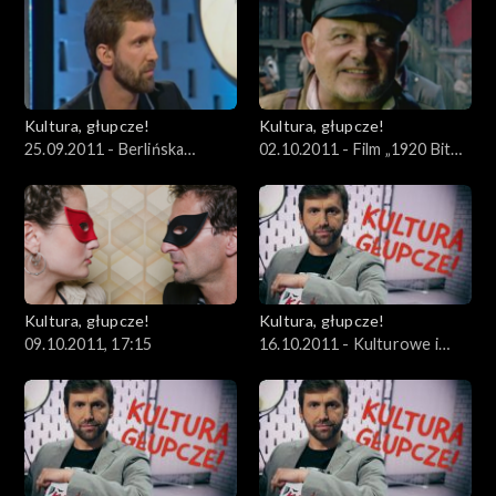
Kultury
Kobiet
Kultura, głupcze!
Kultura, głupcze!
25.09.2011 - Berlińska
02.10.2011 - Film „1920 Bitwa
wystawa „Obok” i relacje
Warszawska”, a stosunki
polsko-niemieckie
polsko-rosyjskie
Kultura, głupcze!
Kultura, głupcze!
09.10.2011, 17:15
16.10.2011 - Kulturowe i
prawne aspekty legalizacji
marihuany