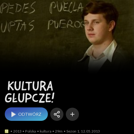
Kultura, głupcze!
ODTWÓRZ
2013
Polska
kultura
29m
Sezon 1, 12.05.2013