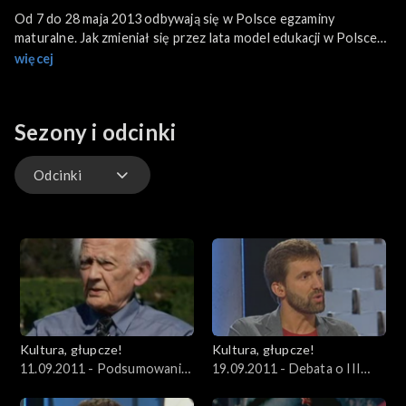
Od 7 do 28 maja 2013 odbywają się w Polsce egzaminy
maturalne. Jak zmieniał się przez lata model edukacji w Polsce?
Czy matura jest nam wciąż potrzebna? Gośćmi programu są
więcej
Krystyna Starczewska, Anna Blumsztajn, Jerzy Sosnowski,
Joanna Szczepkowska i Kazimiera Szczuka.
Sezony i odcinki
Odcinki
Odcinki
Kultura, głupcze!
Kultura, głupcze!
11.09.2011 - Podsumowanie
19.09.2011 - Debata o III
Europejskiego Kongresu
Europejskim Kongresie