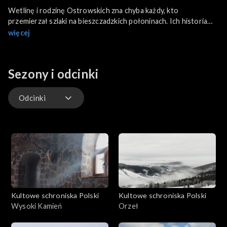
Wetlinę i rodzinę Ostrowskich zna chyba każdy, kto
przemierzał szlaki na bieszczadzkich połoninach. Ich historia
zaczęła się jeszcze w latach 60. gdy dziadek ówczesnych
więcej
właścicieli schroniska „Pod Wysoką” przyjechał w Bieszczady.
Przez lata „Piotrowa Polana” w Wetlinie stała się miejscem
kultowym dla fanów tego pasma polskich gór. Zobacz niezwykłą
Sezony i odcinki
i wzruszającą historię ludzi którzy „gazdują” pod połoninami.
Odcinki
Odcinki
Kultowe schroniska Polski
Kultowe schroniska Polski
Wysoki Kamień
Orzeł