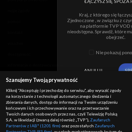
ŁĄCZYSZ SIĘ SPOZA 
moje zgody
Kraj, z którego się łączys
Zjednoczone , w związku z czy
pomoc
na platformie TVP VOD
nieodstępna. Sprawdź, które m
kontakt
obejrzeć.
voucher
Nie pokazuj pon
dostępność
informacje o dostawcy usług
ANULUJ
SP
Szanujemy Twoją prywatność
Kliknij "Akceptuję i przechodzę do serwisu", aby wyrazić zgody
na korzystanie z technologii automatycznego śledzenia i
zbierania danych, dostęp do informacji na Twoim urządzeniu
końcowym i ich przechowywanie oraz na przetwarzanie
Twoich danych osobowych przez nas, czyli Telewizję Polską
S.A. w likwidacji (zwaną dalej również „TVP”),
Zaufanych
Partnerów z IAB* (1201 firm)
oraz pozostałych
Zaufanych
Partnerów TVP (93 firm)
, w celach marketingowych (w tym do