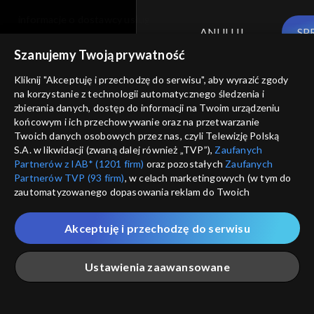
informacje o dostawcy usług
ANULUJ
SP
Szanujemy Twoją prywatność
Kliknij "Akceptuję i przechodzę do serwisu", aby wyrazić zgody
na korzystanie z technologii automatycznego śledzenia i
zbierania danych, dostęp do informacji na Twoim urządzeniu
końcowym i ich przechowywanie oraz na przetwarzanie
Twoich danych osobowych przez nas, czyli Telewizję Polską
S.A. w likwidacji (zwaną dalej również „TVP”),
Zaufanych
Partnerów z IAB* (1201 firm)
oraz pozostałych
Zaufanych
Partnerów TVP (93 firm)
, w celach marketingowych (w tym do
zautomatyzowanego dopasowania reklam do Twoich
zainteresowań i mierzenia ich skuteczności) i pozostałych,
które wskazujemy poniżej, a także zgody na udostępnianie
Akceptuję i przechodzę do serwisu
przez nas identyfikatora PPID do Google.
Twoje dane osobowe zbierane podczas odwiedzania przez
Ustawienia zaawansowane
Ciebie naszych
poszczególnych serwisów
zwanych dalej
„Portalem”, w tym informacje zapisywane za pomocą
technologii takich jak: pliki cookie, sygnalizatory WWW lub
innych podobnych technologii umożliwiających świadczenie
Główna
Szukaj
Moja lista
Na żywo
Więcej