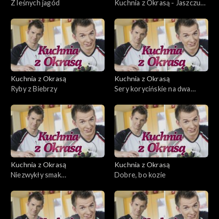
Z leśnych jagód
Kuchnia z Okrasą - Jaszczur
z ogniska
Kuchnia z Okrasą
Kuchnia z Okrasą
Ryby z Biebrzy
Sery korycińskie na dwa
sposoby
Kuchnia z Okrasą
Kuchnia z Okrasą
Niezwykły smak
Dobre, bo kozie
serwatczanki