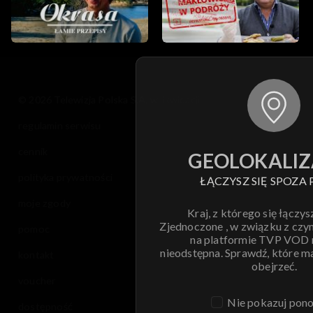
© 2026 Telewizja Polska S.A. w likwidacji
regulamin serwisu
cennik
GEOLOKALIZ
polityka prywatności
ŁĄCZYSZ SIĘ SPOZA 
moje zgody
Kraj, z którego się łączys
Zjednoczone , w związku z czy
pomoc
na platformie TVP VOD
nieodstępna. Sprawdź, które m
kontakt
obejrzeć.
voucher
Nie pokazuj pon
dostępność