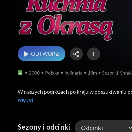
ODTWÓRZ
2008
Polska
kulinaria
19m
Sezon 1, Smak
W naszych podróżach po kraju w poszukiwaniu po
Mazowieckiego. Na tradycję kulinarną tego miej
więcej
Tutejsza potrawa regionalna to zupa pazibroda. P
przyprawiana na ostro pieprzem. Dawniej stanowił
Sezony i odcinki
Odcinki
Nazwa tej potrawy pochodzi stąd, że podawana w b