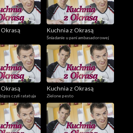
 Okrasą
Kuchnia z Okrasą
ę
Śniadanie u pani ambasadorowej
 Okrasą
Kuchnia z Okrasą
igos czyli ratatuja
Zielone pesto