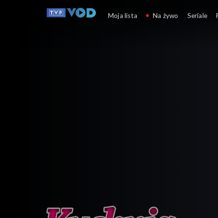
Kuchnia z Okrasą
Moja lista
Na żywo
Seriale