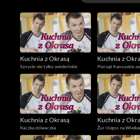
Odcinki
Zupa ta jest bardzo prosta w przygotowaniu, je
Kuchnia z Okrasą
Kuchnia z Okr
Sznycle nie tylko wiedeńskie
Pierogi francuskie za
otwarte
Kuchnia z Okrasą
Kuchnia z Okr
Kaczka dziwaczka
Żur i bigos na Wielk