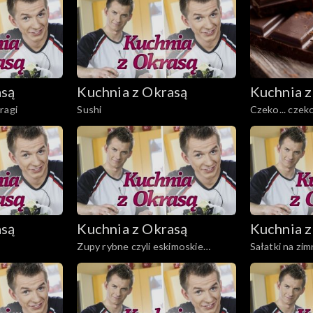
asą
Kuchnia z Okrasą
Kuchnia z
ragi
Sushi
Czeko... czeko
asą
Kuchnia z Okrasą
Kuchnia z
Zupy rybne czyli eskimoskie
Sałatki na zi
przysmaki