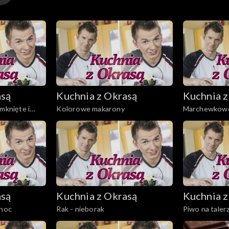
dnak zaskakująco smaczna. Schlebia typowo polskim gus
asą
Kuchnia z Okrasą
Kuchnia z
mknięte i
Kolorowe makarony
Marchewkowe
asą
Kuchnia z Okrasą
Kuchnia z
anoc
Rak - nieborak
Piwo na taler