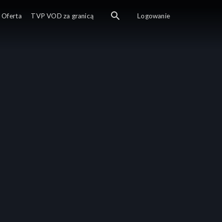
Oferta
TVP VOD za granicą
Logowanie