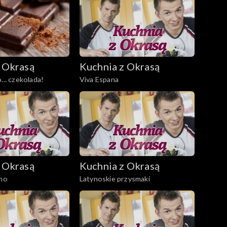
 Okrasą
Kuchnia z Okrasą
... czekolada!
Viva Espana
 Okrasą
Kuchnia z Okrasą
mno
Latynoskie przysmaki