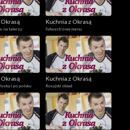
 Okrasą
Kuchnia z Okrasą
o na talerzu
Sylwestrowe menu
 Okrasą
Kuchnia z Okrasą
osku i po polsku
Rosyjski obiad