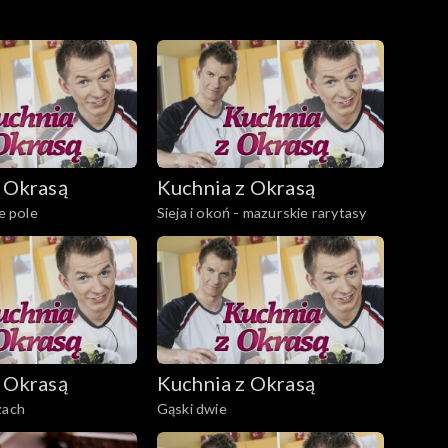
tom smakowym. Spróbujmy.
 Okrasą
Kuchnia z Okrasą
 pole
Sieja i okoń - mazurskie rarytasy
 Okrasą
Kuchnia z Okrasą
zach
Gąski dwie