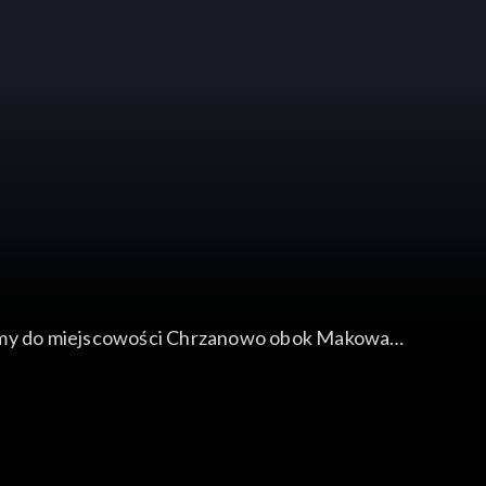
liśmy do miejscowości Chrzanowo obok Makowa
yw, z dodatkiem dużej ilości skwarek ze słoniny i
siłkiem, jaki zjadano w ciągu dnia.
zona ciągnęła się i parzyła brodę.