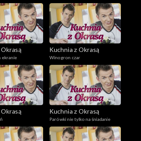
 Okrasą
Kuchnia z Okrasą
a ekranie
Winogron czar
 Okrasą
Kuchnia z Okrasą
eń
Parówki nie tylko na śniadanie