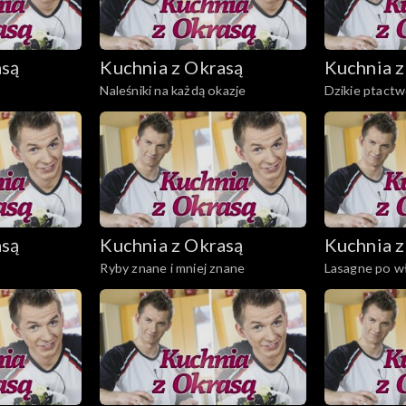
asą
Kuchnia z Okrasą
Kuchnia z
Naleśniki na każdą okazje
Dzikie ptactw
asą
Kuchnia z Okrasą
Kuchnia z
Ryby znane i mniej znane
Lasagne po wł