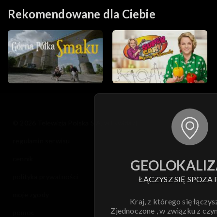
Rekomendowane dla Ciebie
© 2026 Telewizja Polska S.A. w likwidacji
regulamin serwisu
cennik
GEOLOKALIZ
polityka prywatności
ŁĄCZYSZ SIĘ SPOZA 
moje zgody
Kraj, z którego się łączys
Zjednoczone , w związku z czy
pomoc