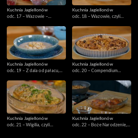
Kuchnia Jagiellonów
Kuchnia Jagiellonów
odc. 17 – Wazowie –
odc. 18 – Wazowie, czyli
Jagiellonowie po kądzieli czyli
francuska kuchnia na polskim
kuchnia przełomu
stole
Kuchnia Jagiellonów
Kuchnia Jagiellonów
odc. 19 – Z dala od pałacu,
odc. 20 – Compendium
czyli kuchnia dworu
Ferculorum, czyli pierwsza
polskiego
polska książka kucharska
Kuchnia Jagiellonów
Kuchnia Jagiellonów
odc. 21 – Wigilia, czyli
odc. 22 – Boże Narodzenie,
kuchnia postna: kuchnia
czyli kuchnia bogactwa
polska