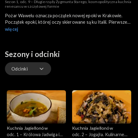
Sezon 1, odc. 9 – Długie rządy Zygmunta Starego, kosmopolityczna kuchnia
renesansu w szczytowej formie
Pożar Wawelu oznacza początek nowej epoki w Krakowie.
Początek epoki, której oczy skierowane są ku Italii. Pierwsze
małżeństwo Zygmunta Starego z Barbarą Zapolią z Węgier
więcej
trwa zaledwie trzy lata. Barbara umiera. Wkrótce na wawelskim
zamku pojawi się nowa królowa z Włoch, z Bari – królowa Bona.
Ale nawet bez niej na Wawelu patrzono na włoską kuchnię.
Sezony i odcinki
Łukasz Modelski zdradza tajniki przyrządzania szparagów w
sosie holenderskim oraz risotta lombardzkiego według
przepisu Baltoromea Scappiego.
Odcinki
Odcinki
Kuchnia Jagiellonów
Kuchnia Jagiellonów
odc. 1 – Królowa Jadwiga i
odc. 2 – Jogajła. Kulinarne