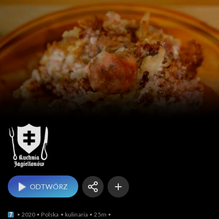
Kuchnia Jagiellonów
ODTWÓRZ
2020
Polska
kulinaria
25m