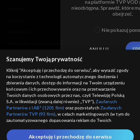
na platformie TVP VOD
nieodstępna. Sprawdź, które m
kontakt
obejrzeć.
voucher
Nie pokazuj pon
dostępność
informacje o dostawcy usług
ANULUJ
SP
Szanujemy Twoją prywatność
Kliknij "Akceptuję i przechodzę do serwisu", aby wyrazić zgody
na korzystanie z technologii automatycznego śledzenia i
zbierania danych, dostęp do informacji na Twoim urządzeniu
końcowym i ich przechowywanie oraz na przetwarzanie
Twoich danych osobowych przez nas, czyli Telewizję Polską
S.A. w likwidacji (zwaną dalej również „TVP”),
Zaufanych
Partnerów z IAB* (1201 firm)
oraz pozostałych
Zaufanych
Partnerów TVP (93 firm)
, w celach marketingowych (w tym do
zautomatyzowanego dopasowania reklam do Twoich
zainteresowań i mierzenia ich skuteczności) i pozostałych,
które wskazujemy poniżej, a także zgody na udostępnianie
Akceptuję i przechodzę do serwisu
przez nas identyfikatora PPID do Google.