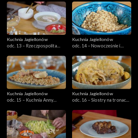
granicą
Kuchnia Jagiellonów
Kuchnia Jagiellonów
odc. 13 – Rzeczpospolita
odc. 14 – Nowocześnie i
Obojga Narodów, czyli
zdrowo, czyli herbarze i
kuchnia złotego wieku
zielniki
Kuchnia Jagiellonów
Kuchnia Jagiellonów
odc. 15 – Kuchnia Anny
odc. 16 – Siostry na tronach
Jagiellonki, czyli: między
Europy, czyli kuchnia
Francją, a Włochami
Jagiellonek