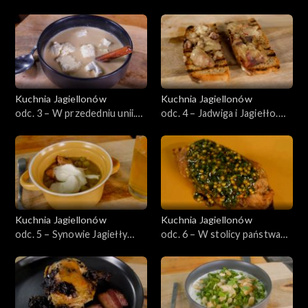
kuchnia europejskiej
dziedzictwo Litwy
arystokracji
Kuchnia Jagiellonów
Kuchnia Jagiellonów
odc. 3 – W przededniu unii.
odc. 4 – Jadwiga i Jagiełło.
Panorama kulinarna Korony i
Fuzja jadłospisów
Litwy
Kuchnia Jagiellonów
Kuchnia Jagiellonów
odc. 5 – Synowie Jagiełły
odc. 6 – W stolicy państwa
początek ekspansji. Smaki od
krzyżackiego, kuchnia fusion
morza do morza
najlepsza w Europie