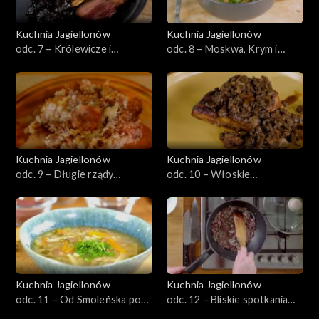
Kuchnia Jagiellonów
Kuchnia Jagiellonów
odc. 7 – Królewicze i
odc. 8 – Moskwa, Krym i
królewny. Kuchnia wszędzie,
Karaimi
kuchnia zewsząd
Kuchnia Jagiellonów
Kuchnia Jagiellonów
odc. 9 – Długie rządy
odc. 10 – Włoskie
Zygmunta Starego,
szaleństwo. Co przywiozła, a
kosmopolityczna kuchnia
czego nie przywiozła Bona
renesansu w szczytowej
formie
Kuchnia Jagiellonów
Kuchnia Jagiellonów
odc. 11 – Od Smoleńska po
odc. 12 – Bliskie spotkania
Madryt
kulinarne czyli: Turcy za