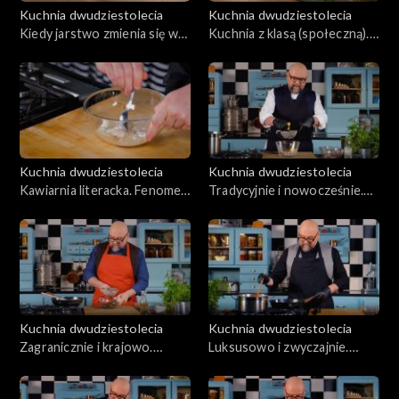
Kuchnia dwudziestolecia
Kuchnia dwudziestolecia
Kiedy jarstwo zmienia się w
Kuchnia z klasą (społeczną).
rajstwo, odc. 17
Kulinarne portrety Dołęgi-
Mostowicza, odc. 18
Kuchnia dwudziestolecia
Kuchnia dwudziestolecia
Kawiarnia literacka. Fenomen
Tradycyjnie i nowocześnie.
nieistniejący, odc. 19
Na proszonej kolacji, odc. 20
Kuchnia dwudziestolecia
Kuchnia dwudziestolecia
Zagranicznie i krajowo.
Luksusowo i zwyczajnie.
Kuchnia kurortów, odc. 21
Zaklęte rewiry, odc. 22