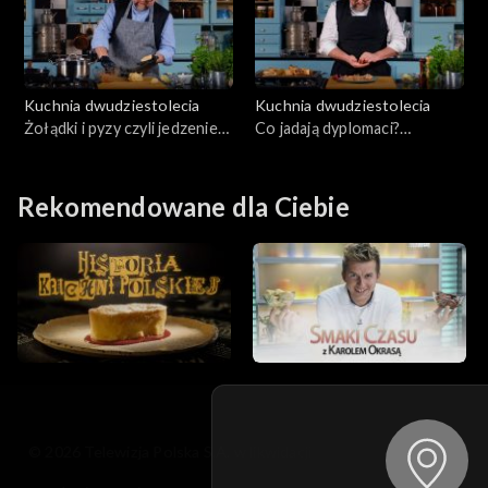
Kuchnia dwudziestolecia
Kuchnia dwudziestolecia
Żołądki i pyzy czyli jedzenie
Co jadają dyplomaci?
uliczne, odc. 23
Elegancja tuż przed wojną,
odc. 24
Rekomendowane dla Ciebie
© 2026 Telewizja Polska S.A. w likwidacji