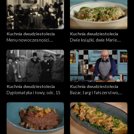
Kuchnia dwudziestolecia
Kuchnia dwudziestolecia
Menu nowoczesności.
Dwie książki, dwie Marie.
Anglomania, odc. 13
Kobiety które uformowały
dwudziestolecie, odc. 14
Kuchnia dwudziestolecia
Kuchnia dwudziestolecia
Dyplomatyka i łowy, odc. 15
Bazar, targ i fałszerstwo,
odc. 16