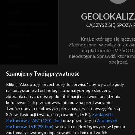
regulamin serwisu
cennik
GEOLOKALIZ
polityka prywatności
ŁĄCZYSZ SIĘ SPOZA 
moje zgody
Kraj, z którego się łączys
Zjednoczone , w związku z czy
pomoc
na platformie TVP VOD
nieodstępna. Sprawdź, które m
kontakt
obejrzeć.
voucher
Szanujemy Twoją prywatność
Nie pokazuj pon
dostępność
Kliknij "Akceptuję i przechodzę do serwisu", aby wyrazić zgody
informacje o dostawcy usług
na korzystanie z technologii automatycznego śledzenia i
ANULUJ
SP
zbierania danych, dostęp do informacji na Twoim urządzeniu
końcowym i ich przechowywanie oraz na przetwarzanie
Twoich danych osobowych przez nas, czyli Telewizję Polską
S.A. w likwidacji (zwaną dalej również „TVP”),
Zaufanych
Partnerów z IAB* (1201 firm)
oraz pozostałych
Zaufanych
Partnerów TVP (93 firm)
, w celach marketingowych (w tym do
zautomatyzowanego dopasowania reklam do Twoich