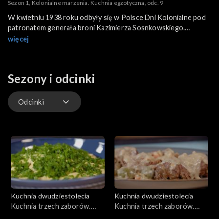
Sezon 1, Kolonialne marzenia. Kuchnia egzotyczna, odc. 9
W kwietniu 1938 roku odbyły się w Polsce Dni Kolonialne pod
patronatem generała broni Kazimierza Sosnkowskiego.
Tęsknota Polaków za egzotyką przejawiała się również w
więcej
propagowaniu przypraw i potraw pochodzących z odległych
krajów. Jedną z takich potraw, które są pewnym wyobrażeniem,
na temat tego jak smakuje egzotyka, jest sos kabulski.
Sezony i odcinki
Podawano z nim zazwyczaj gotowane parówki. Potraw
egzotycznych nie unikała również Maria Diesslowa. W swojej
książce opublikowanej w 1930 roku wyjaśnia czytelnikom, czym
Odcinki
są bakłażany. Kolejny przepis w programie pochodzi właśnie z
książki Marii Disslowej. Dowiemy się, jak przyrządzić bakłażany
Odcinki
duszone.
Kuchnia dwudziestolecia
Kuchnia dwudziestolecia
Kuchnia trzech zaborów.
Kuchnia trzech zaborów.
Zabór rosyjski, odc. 1
Zabór austriacki, odc. 2