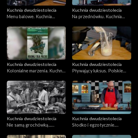
Kuchnia dwudziestolecia
Kuchnia dwudziestolecia
Menu balowe. Kuchnia
Na przednówku. Kuchnia
arystokratyczna, odc. 7
uboga, odc. 8
Kuchnia dwudziestolecia
Kuchnia dwudziestolecia
Kolonialne marzenia. Kuchnia
Pływający luksus. Polskie
egzotyczna, odc. 9
transatlantyki, odc. 10
Kuchnia dwudziestolecia
Kuchnia dwudziestolecia
Nie samą grochówką...
Słodko i egzotycznie.
Kuchnia wojskowa II RP, odc.
Imieniny Marszałka, odc. 12
11