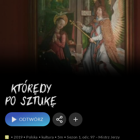
Którędy po sztukę
ODTWÓRZ
2019
Polska
kultura
5m
Sezon 1, odc. 97 – Mistrz Jerzy