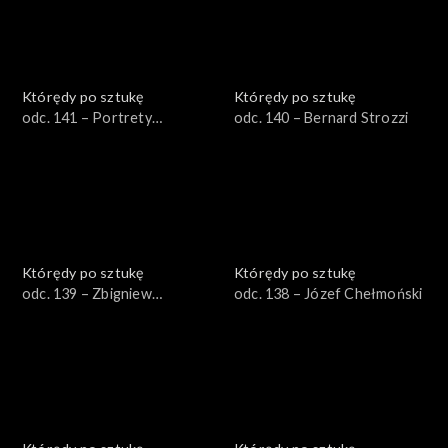
Którędy po sztukę
Którędy po sztukę
odc. 141 – Portrety
odc. 140 – Bernard Strozzi
trumienne
Którędy po sztukę
Którędy po sztukę
odc. 139 – Zbigniew
odc. 138 – Józef Chełmoński
Makowski