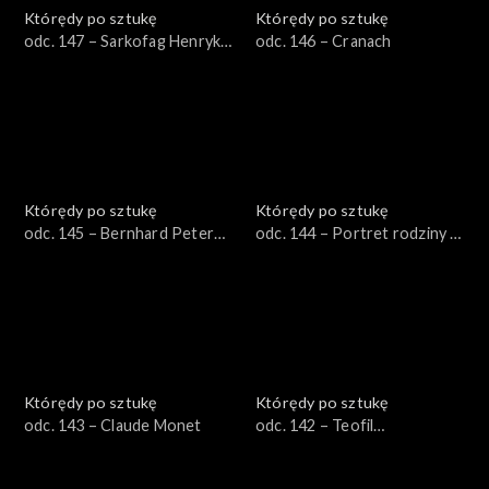
Którędy po sztukę
Którędy po sztukę
odc. 147 – Sarkofag Henryka
odc. 146 – Cranach
IV
Którędy po sztukę
Którędy po sztukę
odc. 145 – Bernhard Peter
odc. 144 – Portret rodziny w
von Rausch
parku
Którędy po sztukę
Którędy po sztukę
odc. 143 – Claude Monet
odc. 142 – Teofil
Kwiatkowski