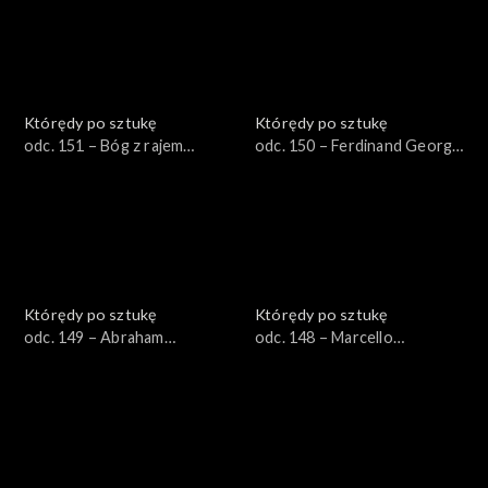
Którędy po sztukę
Którędy po sztukę
odc. 151 – Bóg z rajem
odc. 150 – Ferdinand Georg
Adama i Ewy z epitafium
Waldmüller
Nikolausa Jenckwitza-
Posadowskiego
Którędy po sztukę
Którędy po sztukę
odc. 149 – Abraham
odc. 148 – Marcello
Bloemert
Bacciarelli