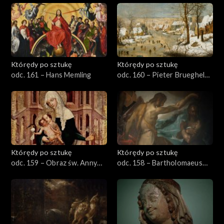
Którędy po sztukę
Którędy po sztukę
odc. 161 – Hans Memling
odc. 160 – Pieter Brueghel
młodszy
Którędy po sztukę
Którędy po sztukę
odc. 159 – Obraz św. Anny
odc. 158 – Bartholomaeus
Samotrzeciej
Spranger