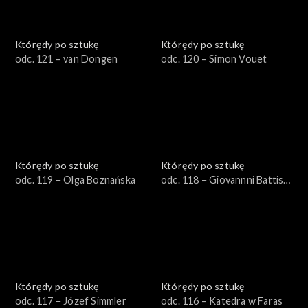
Którędy po sztukę
Którędy po sztukę
odc. 121 – van Dongen
odc. 120 – Simon Vouet
Którędy po sztukę
Którędy po sztukę
odc. 119 − Olga Boznańska
odc. 118 − Giovannni Battista
Zelotti
Którędy po sztukę
Którędy po sztukę
odc. 117 − Józef Simmler
odc. 116 – Katedra w Faras