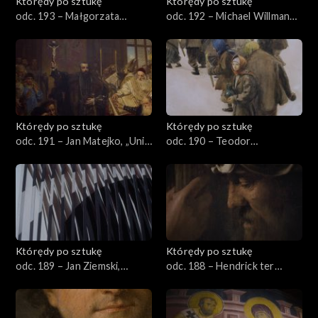
Którędy po sztukę
Którędy po sztukę
odc. 193 – Małgorzata
odc. 192 – Michael Willmann,
Mirga-Tas, „Przeczarowując
„Pokłon Trzech Króli”
świat – czerwiec”
Którędy po sztukę
Którędy po sztukę
odc. 191 – Jan Matejko, „Unia
odc. 190 – Teodor
lubelska”
Axentowicz, „Święto
Jordanu”
Którędy po sztukę
Którędy po sztukę
odc. 189 – Jan Ziemski,
odc. 188 – Hendrick ter
„Interferencje”
Brugghen, „Piłat umywający
ręce”