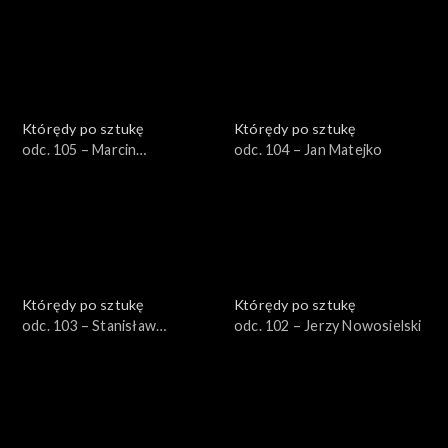
Którędy po sztukę
Którędy po sztukę
odc. 105 – Marcin
odc. 104 – Jan Matejko
Maciejowski
Którędy po sztukę
Którędy po sztukę
odc. 103 – Stanisław
odc. 102 – Jerzy Nowosielski
Wyspiański