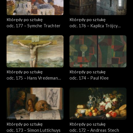
Którędy po sztukę
Którędy po sztukę
odc. 177 – Symche Trachter
odc. 176 – Kaplica Trójcy
Świętej w Lublinie
Którędy po sztukę
Którędy po sztukę
odc. 175 – Hans Vredeman
odc. 174 – Paul Klee
de Vries
Którędy po sztukę
Którędy po sztukę
odc. 173 – Simon Luttichuys
odc. 172 – Andreas Stech