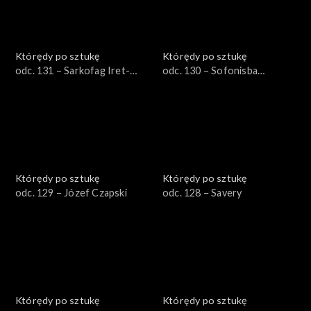
Którędy po sztukę
Którędy po sztukę
odc. 131 – Sarkofag Iret-
odc. 130 – Sofonisba
Hor-Iru
Anguissola
Którędy po sztukę
Którędy po sztukę
odc. 129 − Józef Czapski
odc. 128 − Savery
Którędy po sztukę
Którędy po sztukę