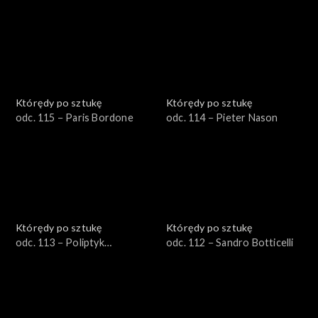
Którędy po sztukę
Którędy po sztukę
odc. 115 − Paris Bordone
odc. 114 − Pieter Nason
Którędy po sztukę
Którędy po sztukę
odc. 113 − Poliptyk
odc. 112 − Sandro Botticelli
Grudziądzki