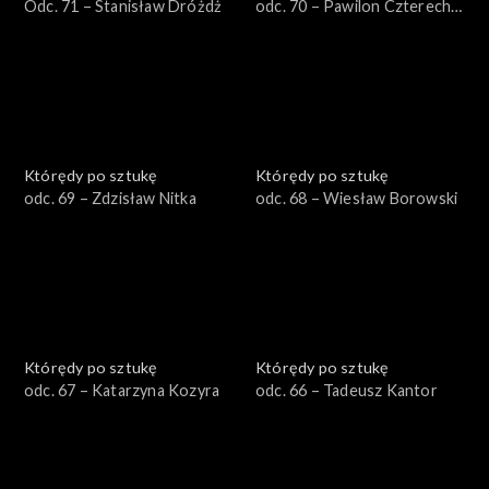
Odc. 71 – Stanisław Dróżdż
odc. 70 – Pawilon Czterech
Kopuł
Którędy po sztukę
Którędy po sztukę
odc. 69 – Zdzisław Nitka
odc. 68 – Wiesław Borowski
Którędy po sztukę
Którędy po sztukę
odc. 67 – Katarzyna Kozyra
odc. 66 – Tadeusz Kantor