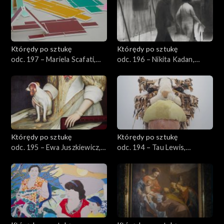
Którędy po sztukę
Którędy po sztukę
odc. 197 – Mariela Scafati,
odc. 196 – Nikita Kadan,
„Mobilizacja”
„Pogrom”
Którędy po sztukę
Którędy po sztukę
odc. 195 – Ewa Juszkiewicz,
odc. 194 – Tau Lewis,
„Bez tytułu (za Abrahamem
„Angelus Mortem”
van den Templem)”