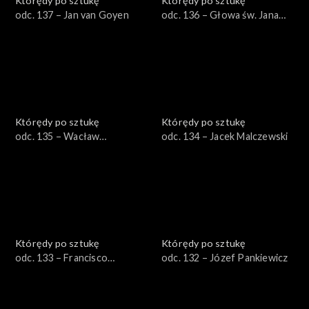
Którędy po sztukę
Którędy po sztukę
odc. 137 – Jan van Goyen
odc. 136 – Głowa św. Jana
Chrzciciela na misie
Którędy po sztukę
Którędy po sztukę
odc. 135 – Wacław
odc. 134 – Jacek Malczewski
Szymanowski
Którędy po sztukę
Którędy po sztukę
odc. 133 – Francisco
odc. 132 – Józef Pankiewicz
Zurbaran