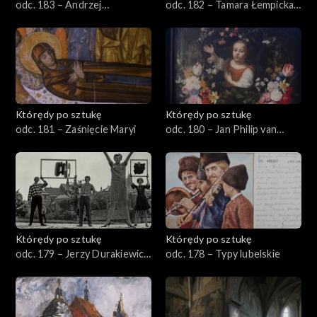
odc. 183 – Andrzej
odc. 182 – Tamara Łempicka,
Wróblewski, „Kobieta”
„Holenderka II”
Którędy po sztukę
Którędy po sztukę
odc. 181 – Zaśnięcie Maryi
odc. 180 – Jan Philip van
Thielen
Którędy po sztukę
Którędy po sztukę
odc. 179 – Jerzy Durakiewicz
odc. 178 – Typy lubelskie
– Kompozycja niebieska