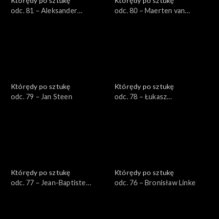
Którędy po sztukę
Którędy po sztukę
odc. 81 – Aleksander
odc. 80 – Maerten van
Gierymski
Heemskerck
Którędy po sztukę
Którędy po sztukę
odc. 79 – Jan Steen
odc. 78 – Łukasz
Korolkiewicz
Którędy po sztukę
Którędy po sztukę
odc. 77 – Jean-Baptiste
odc. 76 – Bronisław Linke
Greuze