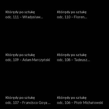
Którędy po sztukę
Którędy po sztukę
odc. 111 – Władysław
odc. 110 – Floren
Podkowiński
Władysława Łokietka
Którędy po sztukę
Którędy po sztukę
odc. 109 – Adam Marczyński
odc. 108 – Tadeusz
Ajdukiewicz
Którędy po sztukę
Którędy po sztukę
odc. 107 – Francisco Goya y
odc. 106 – Piotr Michałowski
Lucientes