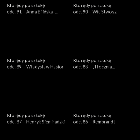
Którędy po sztukę
Którędy po sztukę
odc. 91 – Anna Bilińska-
odc. 90 – Wit Stwosz
Bohdanowiczowa
Którędy po sztukę
Którędy po sztukę
odc. 89 – Władysław Hasior
odc. 88 – „Tłocznia
Mistyczna”
Którędy po sztukę
Którędy po sztukę
odc. 87 – Henryk Siemiradzki
odc. 86 – Rembrandt