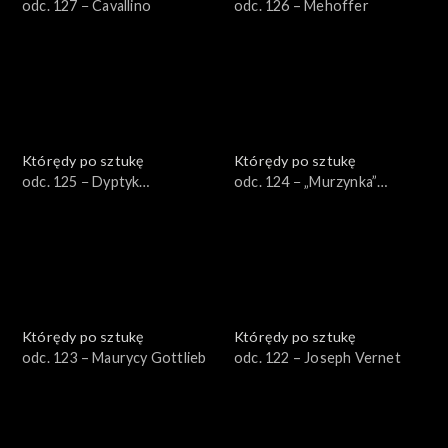
odc. 127 − Cavallino
odc. 126 – Mehoffer
Którędy po sztukę
Którędy po sztukę
odc. 125 − Dyptyk
odc. 124 − „Murzynka”
Winterfeldów
Bilińskiej
Którędy po sztukę
Którędy po sztukę
odc. 123 – Maurycy Gottlieb
odc. 122 – Joseph Vernet