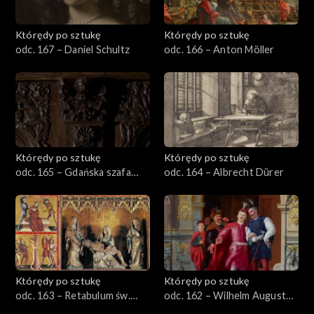
Którędy po sztukę
Którędy po sztukę
odc. 167 – Daniel Schultz
odc. 166 – Anton Möller
Którędy po sztukę
Którędy po sztukę
odc. 165 – Gdańska szafa
odc. 164 – Albrecht Dürer
sieniowa
Którędy po sztukę
Którędy po sztukę
odc. 163 – Retabulum św.
odc. 162 – Wilhelm August
Elżbiety
Stryowski