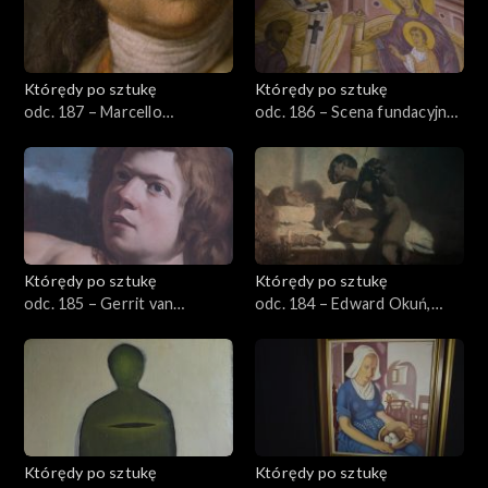
Którędy po sztukę
Którędy po sztukę
odc. 187 – Marcello
odc. 186 – Scena fundacyjna
Bacciarelli, „Stanisław August
z Władysławem Jagiełłą
Poniatowski”
Którędy po sztukę
Którędy po sztukę
odc. 185 – Gerrit van
odc. 184 – Edward Okuń,
Honthorst, Sąd Midasa
„Śmierć Paganiniego”
Którędy po sztukę
Którędy po sztukę