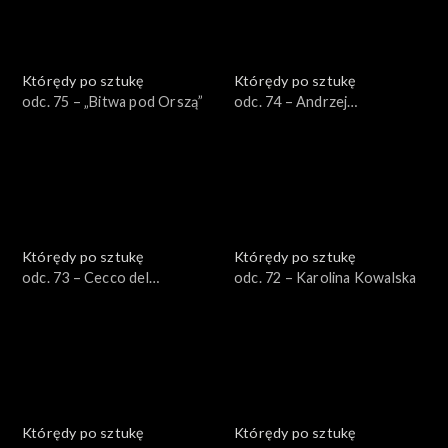
Którędy po sztukę
Którędy po sztukę
odc. 75 – „Bitwa pod Orszą”
odc. 74 – Andrzej
Wróblewski
Którędy po sztukę
Którędy po sztukę
odc. 73 – Cecco del
odc. 72 – Karolina Kowalska
Caravaggio
Którędy po sztukę
Którędy po sztukę