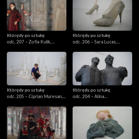
Którędy po sztukę
Którędy po sztukę
odc. 207 – Zofia Kulik,
odc. 206 – Sara Lucas,
„Archiwum KwieKulik”
„Rzymianie”
Którędy po sztukę
Którędy po sztukę
odc. 205 – Ciprian Muresan,
odc. 204 – Alina
„Niewidzialny Urzędnik –
Szapocznikow, „Przyjaźń”
Balast”