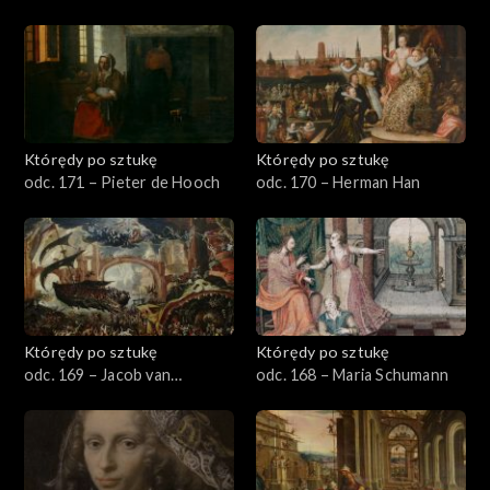
Którędy po sztukę
Którędy po sztukę
odc. 171 – Pieter de Hooch
odc. 170 – Herman Han
Którędy po sztukę
Którędy po sztukę
odc. 169 – Jacob van
odc. 168 – Maria Schumann
Swanenburgh