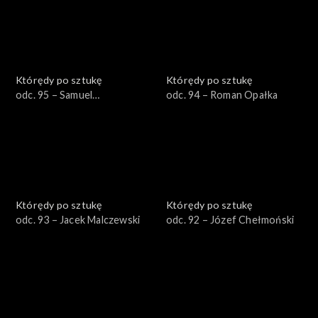
Którędy po sztukę
Którędy po sztukę
odc. 95 – Samuel
odc. 94 – Roman Opałka
Hirszenberg
Którędy po sztukę
Którędy po sztukę
odc. 93 – Jacek Malczewski
odc. 92 – Józef Chełmoński