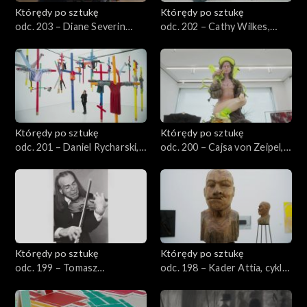
Którędy po sztukę
Którędy po sztukę
odc. 203 – Diane Severin
odc. 202 – Cathy Wilkes,
Nguyen, „Jeśli rewolucja jest
„Bez tytułu”
chorobą”
Którędy po sztukę
Którędy po sztukę
odc. 201 – Daniel Rycharski,
odc. 200 – Cajsa von Zeipel,
„Strachy”
„Przyjaciele z grejpfrutem”
Którędy po sztukę
Którędy po sztukę
odc. 199 – Tomasz
odc. 198 – Kader Attia, cykl
Machciński, „Portrety”
„Kultura, inna natura
poprawiona”