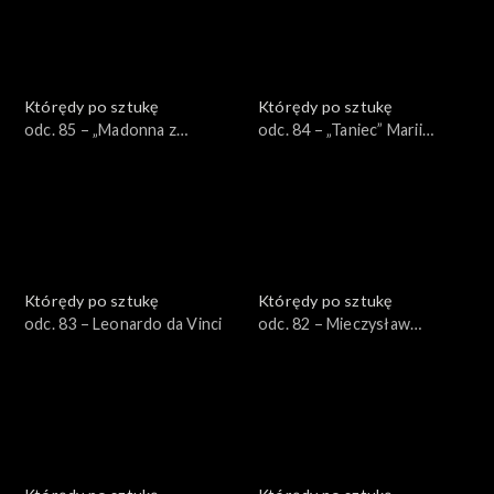
Którędy po sztukę
Którędy po sztukę
odc. 85 – „Madonna z
odc. 84 – „Taniec” Marii
Krużlowej”
Jaremy
Którędy po sztukę
Którędy po sztukę
odc. 83 – Leonardo da Vinci
odc. 82 – Mieczysław
Wejman