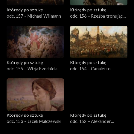
Którędy po sztukę
Którędy po sztukę
odc. 157 – Michael Willmann
odc. 156 – Rzeźba tronującej
Marii na Lwach
Którędy po sztukę
Którędy po sztukę
odc. 155 – Wizja Ezechiela
odc. 154 – Canaletto
Którędy po sztukę
Którędy po sztukę
odc. 153 – Jacek Malczewski
odc. 152 – Alexander
Kanoldt