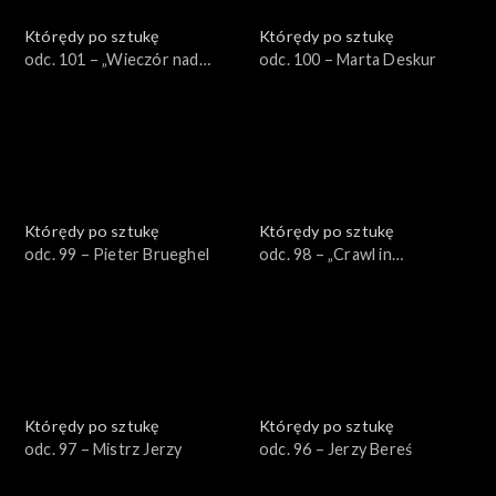
Którędy po sztukę
Którędy po sztukę
odc. 101 – „Wieczór nad
odc. 100 – Marta Deskur
Sekwaną” Gierymskiego
Którędy po sztukę
Którędy po sztukę
odc. 99 – Pieter Brueghel
odc. 98 – „Crawl in
Black/Kraul Czarnego”
Wilhelma Sasnala
Którędy po sztukę
Którędy po sztukę
odc. 97 – Mistrz Jerzy
odc. 96 – Jerzy Bereś