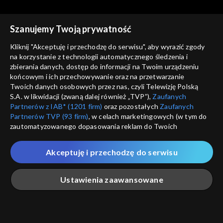
Bednarski
Brzozowski
Szanujemy Twoją prywatność
Kliknij "Akceptuję i przechodzę do serwisu", aby wyrazić zgody
na korzystanie z technologii automatycznego śledzenia i
zbierania danych, dostęp do informacji na Twoim urządzeniu
Którędy po sztukę
Którędy po sztukę
końcowym i ich przechowywanie oraz na przetwarzanie
odc. 59 – Izabella Gustowska
odc. 58 – Maria Jarema
Twoich danych osobowych przez nas, czyli Telewizję Polską
S.A. w likwidacji (zwaną dalej również „TVP”),
Zaufanych
Partnerów z IAB* (1201 firm)
oraz pozostałych
Zaufanych
Partnerów TVP (93 firm)
, w celach marketingowych (w tym do
zautomatyzowanego dopasowania reklam do Twoich
zainteresowań i mierzenia ich skuteczności) i pozostałych,
które wskazujemy poniżej, a także zgody na udostępnianie
Akceptuję i przechodzę do serwisu
przez nas identyfikatora PPID do Google.
Którędy po sztukę
Którędy po sztukę
odc. 57 – Waldemar
odc. 56 – Grupa Luxus
Twoje dane osobowe zbierane podczas odwiedzania przez
Ustawienia zaawansowane
Cwenarski
Ciebie naszych
poszczególnych serwisów
zwanych dalej
„Portalem”, w tym informacje zapisywane za pomocą
technologii takich jak: pliki cookie, sygnalizatory WWW lub
innych podobnych technologii umożliwiających świadczenie
Główna
Szukaj
Moja lista
Na żywo
Więcej
dopasowanych i bezpiecznych usług, personalizację treści