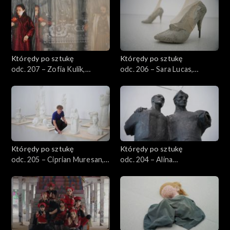
Którędy po sztukę
Którędy po sztukę
odc. 207 – Zofia Kulik,
odc. 206 – Sara Lucas,
„Archiwum KwieKulik”
„Rzymianie”
Którędy po sztukę
Którędy po sztukę
odc. 205 – Ciprian Muresan,
odc. 204 – Alina
„Niewidzialny Urzędnik –
Szapocznikow, „Przyjaźń”
Balast”