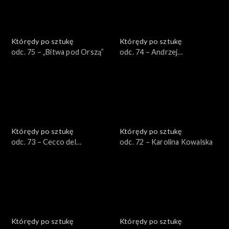
Którędy po sztukę
Którędy po sztukę
odc. 75 – „Bitwa pod Orszą”
odc. 74 – Andrzej
Wróblewski
Którędy po sztukę
Którędy po sztukę
odc. 73 – Cecco del
odc. 72 – Karolina Kowalska
Caravaggio
Którędy po sztukę
Którędy po sztukę