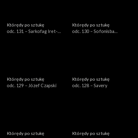
Którędy po sztukę
Którędy po sztukę
odc. 131 – Sarkofag Iret-
odc. 130 – Sofonisba
Hor-Iru
Anguissola
Którędy po sztukę
Którędy po sztukę
odc. 129 − Józef Czapski
odc. 128 − Savery
Którędy po sztukę
Którędy po sztukę