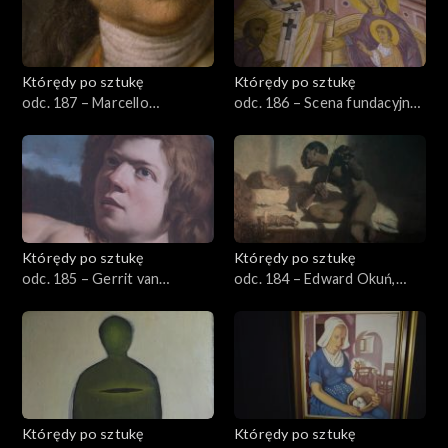
Którędy po sztukę
Którędy po sztukę
odc. 187 – Marcello
odc. 186 – Scena fundacyjna
Bacciarelli, „Stanisław August
z Władysławem Jagiełłą
Poniatowski”
Którędy po sztukę
Którędy po sztukę
odc. 185 – Gerrit van
odc. 184 – Edward Okuń,
Honthorst, Sąd Midasa
„Śmierć Paganiniego”
Którędy po sztukę
Którędy po sztukę