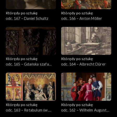
Którędy po sztukę
Którędy po sztukę
odc. 167 – Daniel Schultz
odc. 166 – Anton Möller
Którędy po sztukę
Którędy po sztukę
odc. 165 – Gdańska szafa
odc. 164 – Albrecht Dürer
sieniowa
Którędy po sztukę
Którędy po sztukę
odc. 163 – Retabulum św.
odc. 162 – Wilhelm August
Elżbiety
Stryowski