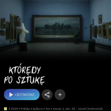
Którędy po sztukę
ODTWÓRZ
2019
Polska
kultura
5m
Sezon 1, odc. 92 – Józef Chełmoński