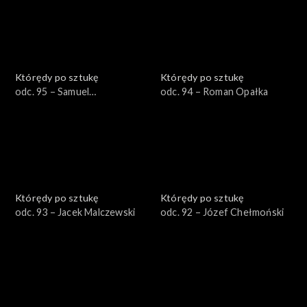
Którędy po sztukę
Którędy po sztukę
odc. 95 – Samuel
odc. 94 – Roman Opałka
Hirszenberg
Którędy po sztukę
Którędy po sztukę
odc. 93 – Jacek Malczewski
odc. 92 – Józef Chełmoński