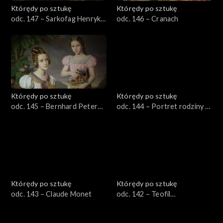
Którędy po sztukę
Którędy po sztukę
odc. 147 – Sarkofag Henryka
odc. 146 – Cranach
IV
Którędy po sztukę
Którędy po sztukę
odc. 145 – Bernhard Peter
odc. 144 – Portret rodziny w
von Rausch
parku
Którędy po sztukę
Którędy po sztukę
odc. 143 – Claude Monet
odc. 142 – Teofil
Kwiatkowski