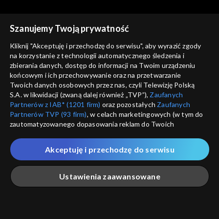
Bednarski
Brzozowski
Szanujemy Twoją prywatność
Kliknij "Akceptuję i przechodzę do serwisu", aby wyrazić zgody
na korzystanie z technologii automatycznego śledzenia i
zbierania danych, dostęp do informacji na Twoim urządzeniu
Którędy po sztukę
Którędy po sztukę
końcowym i ich przechowywanie oraz na przetwarzanie
odc. 59 – Izabella Gustowska
odc. 58 – Maria Jarema
Twoich danych osobowych przez nas, czyli Telewizję Polską
S.A. w likwidacji (zwaną dalej również „TVP”),
Zaufanych
Partnerów z IAB* (1201 firm)
oraz pozostałych
Zaufanych
Partnerów TVP (93 firm)
, w celach marketingowych (w tym do
zautomatyzowanego dopasowania reklam do Twoich
zainteresowań i mierzenia ich skuteczności) i pozostałych,
które wskazujemy poniżej, a także zgody na udostępnianie
Akceptuję i przechodzę do serwisu
przez nas identyfikatora PPID do Google.
Którędy po sztukę
Którędy po sztukę
odc. 57 – Waldemar
odc. 56 – Grupa Luxus
Twoje dane osobowe zbierane podczas odwiedzania przez
Ustawienia zaawansowane
Cwenarski
Ciebie naszych
poszczególnych serwisów
zwanych dalej
„Portalem”, w tym informacje zapisywane za pomocą
technologii takich jak: pliki cookie, sygnalizatory WWW lub
innych podobnych technologii umożliwiających świadczenie
Główna
Szukaj
Moja lista
Na żywo
Więcej
dopasowanych i bezpiecznych usług, personalizację treści