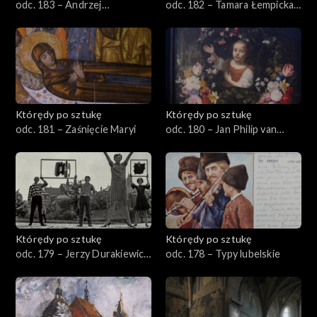
odc. 183 – Andrzej
odc. 182 – Tamara Łempicka,
Wróblewski, „Kobieta”
„Holenderka II”
Którędy po sztukę
Którędy po sztukę
odc. 181 – Zaśnięcie Maryi
odc. 180 – Jan Philip van
Thielen
Którędy po sztukę
Którędy po sztukę
odc. 179 – Jerzy Durakiewicz
odc. 178 – Typy lubelskie
– Kompozycja niebieska