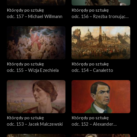
Którędy po sztukę
Którędy po sztukę
odc. 157 – Michael Willmann
odc. 156 – Rzeźba tronującej
Marii na Lwach
Którędy po sztukę
Którędy po sztukę
odc. 155 – Wizja Ezechiela
odc. 154 – Canaletto
Którędy po sztukę
Którędy po sztukę
odc. 153 – Jacek Malczewski
odc. 152 – Alexander
Kanoldt