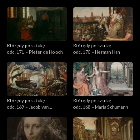
Którędy po sztukę
Którędy po sztukę
odc. 171 – Pieter de Hooch
odc. 170 – Herman Han
Którędy po sztukę
Którędy po sztukę
odc. 169 – Jacob van
odc. 168 – Maria Schumann
Swanenburgh