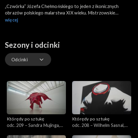
„Czwórka” Józefa Chełmońskiego to jeden z ikonicznych
obrazów polskiego malarstwa XIX wieku. Mistrzowskie
uchwycenie ruchu koni, znakomita kompozycja i realistyczna,
więcej
pełna dramatyzmu scena, przypominająca filmowy kadr przez
dekady inspirowała kolejnych artystów. Aleksandra Krypczyk z
Muzeum Narodowego w Krakowie opowiada o płótnie i jego
Sezony i odcinki
autorze.
Odcinki
Odcinki
Którędy po sztukę
Którędy po sztukę
odc. 209 – Sandra Mujinga,
odc. 208 – Wilhelm Sasnal,
„Znikania”
„Bez tytułu (Astronauta)”