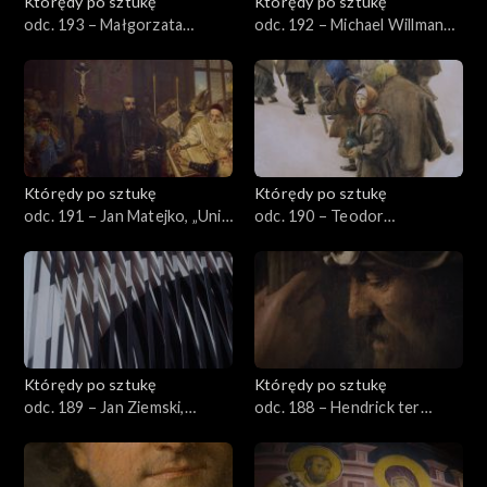
Którędy po sztukę
Którędy po sztukę
odc. 193 – Małgorzata
odc. 192 – Michael Willmann,
Mirga-Tas, „Przeczarowując
„Pokłon Trzech Króli”
świat – czerwiec”
Którędy po sztukę
Którędy po sztukę
odc. 191 – Jan Matejko, „Unia
odc. 190 – Teodor
lubelska”
Axentowicz, „Święto
Jordanu”
Którędy po sztukę
Którędy po sztukę
odc. 189 – Jan Ziemski,
odc. 188 – Hendrick ter
„Interferencje”
Brugghen, „Piłat umywający
ręce”