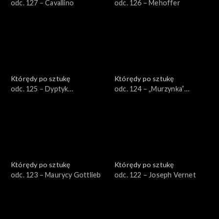
odc. 127 − Cavallino
odc. 126 – Mehoffer
Którędy po sztukę
Którędy po sztukę
odc. 125 − Dyptyk
odc. 124 − „Murzynka”
Winterfeldów
Bilińskiej
Którędy po sztukę
Którędy po sztukę
odc. 123 – Maurycy Gottlieb
odc. 122 – Joseph Vernet