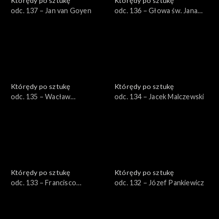
Którędy po sztukę
Którędy po sztukę
odc. 137 – Jan van Goyen
odc. 136 – Głowa św. Jana
Chrzciciela na misie
Którędy po sztukę
Którędy po sztukę
odc. 135 – Wacław
odc. 134 – Jacek Malczewski
Szymanowski
Którędy po sztukę
Którędy po sztukę
odc. 133 – Francisco
odc. 132 – Józef Pankiewicz
Zurbaran