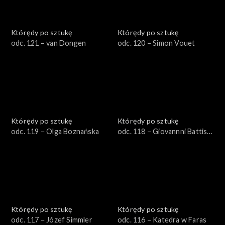
Którędy po sztukę
Którędy po sztukę
odc. 121 – van Dongen
odc. 120 – Simon Vouet
Którędy po sztukę
Którędy po sztukę
odc. 119 − Olga Boznańska
odc. 118 − Giovannni Battista
Zelotti
Którędy po sztukę
Którędy po sztukę
odc. 117 − Józef Simmler
odc. 116 – Katedra w Faras