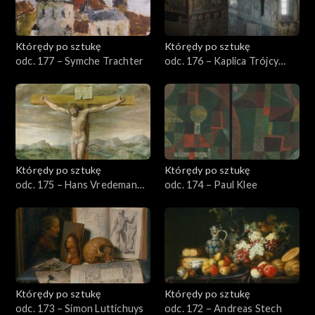
Którędy po sztukę
Którędy po sztukę
odc. 177 – Symche Trachter
odc. 176 – Kaplica Trójcy
Świętej w Lublinie
Którędy po sztukę
Którędy po sztukę
odc. 175 – Hans Vredeman
odc. 174 – Paul Klee
de Vries
Którędy po sztukę
Którędy po sztukę
odc. 173 – Simon Luttichuys
odc. 172 – Andreas Stech