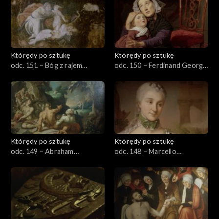
Którędy po sztukę
Którędy po sztukę
odc. 151 – Bóg z rajem
odc. 150 – Ferdinand Georg
Adama i Ewy z epitafium
Waldmüller
Nikolausa Jenckwitza-
Posadowskiego
Którędy po sztukę
Którędy po sztukę
odc. 149 – Abraham
odc. 148 – Marcello
Bloemert
Bacciarelli