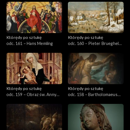
Którędy po sztukę
Którędy po sztukę
odc. 161 – Hans Memling
odc. 160 – Pieter Brueghel
młodszy
Którędy po sztukę
Którędy po sztukę
odc. 159 – Obraz św. Anny
odc. 158 – Bartholomaeus
Samotrzeciej
Spranger