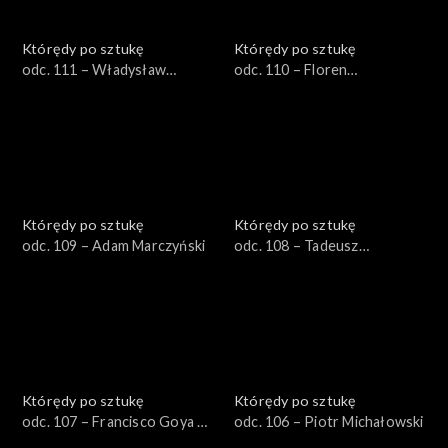
Którędy po sztukę
Którędy po sztukę
odc. 111 – Władysław
odc. 110 – Floren
Podkowiński
Władysława Łokietka
Którędy po sztukę
Którędy po sztukę
odc. 109 – Adam Marczyński
odc. 108 – Tadeusz
Ajdukiewicz
Którędy po sztukę
Którędy po sztukę
odc. 107 – Francisco Goya y
odc. 106 – Piotr Michałowski
Lucientes