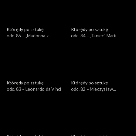
Którędy po sztukę
Którędy po sztukę
odc. 85 – „Madonna z
odc. 84 – „Taniec” Marii
Krużlowej”
Jaremy
Którędy po sztukę
Którędy po sztukę
odc. 83 – Leonardo da Vinci
odc. 82 – Mieczysław
Wejman