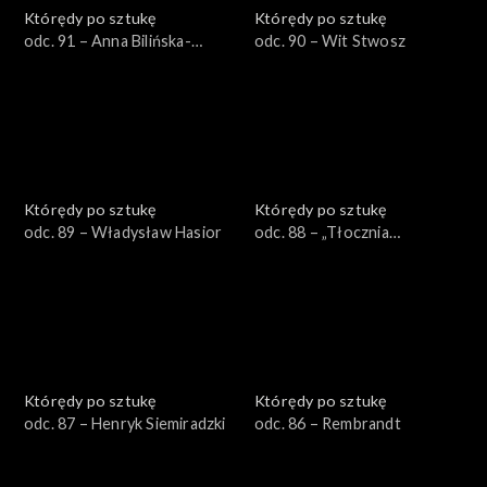
Którędy po sztukę
Którędy po sztukę
odc. 91 – Anna Bilińska-
odc. 90 – Wit Stwosz
Bohdanowiczowa
Którędy po sztukę
Którędy po sztukę
odc. 89 – Władysław Hasior
odc. 88 – „Tłocznia
Mistyczna”
Którędy po sztukę
Którędy po sztukę
odc. 87 – Henryk Siemiradzki
odc. 86 – Rembrandt