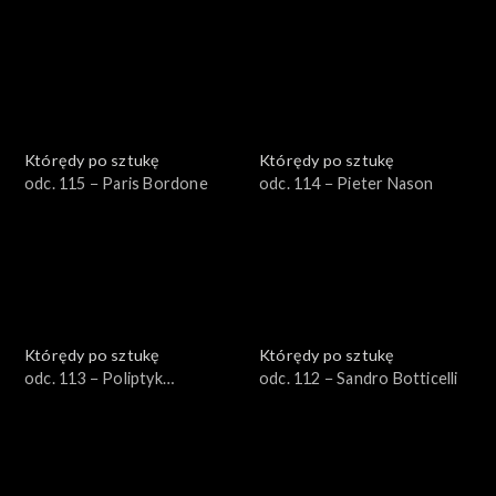
Którędy po sztukę
Którędy po sztukę
odc. 115 − Paris Bordone
odc. 114 − Pieter Nason
Którędy po sztukę
Którędy po sztukę
odc. 113 − Poliptyk
odc. 112 − Sandro Botticelli
Grudziądzki