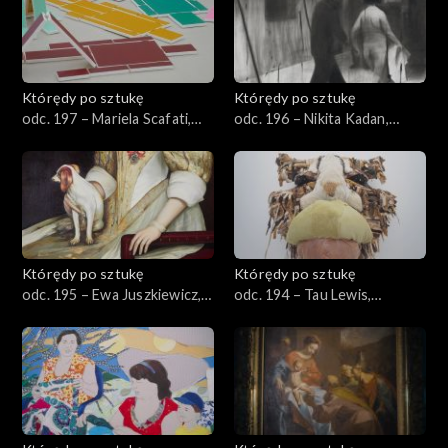
Którędy po sztukę
Którędy po sztukę
odc. 197 – Mariela Scafati,
odc. 196 – Nikita Kadan,
„Mobilizacja”
„Pogrom”
Którędy po sztukę
Którędy po sztukę
odc. 195 – Ewa Juszkiewicz,
odc. 194 – Tau Lewis,
„Bez tytułu (za Abrahamem
„Angelus Mortem”
van den Templem)”