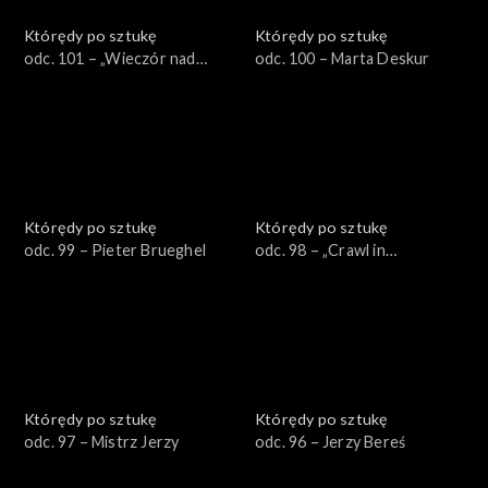
Którędy po sztukę
Którędy po sztukę
odc. 101 – „Wieczór nad
odc. 100 – Marta Deskur
Sekwaną” Gierymskiego
Którędy po sztukę
Którędy po sztukę
odc. 99 – Pieter Brueghel
odc. 98 – „Crawl in
Black/Kraul Czarnego”
Wilhelma Sasnala
Którędy po sztukę
Którędy po sztukę
odc. 97 – Mistrz Jerzy
odc. 96 – Jerzy Bereś