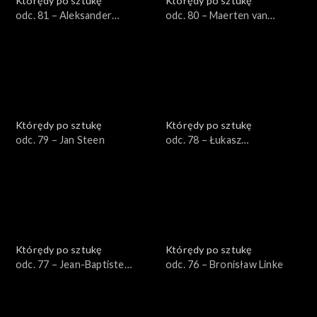
Którędy po sztukę
Którędy po sztukę
odc. 81 – Aleksander
odc. 80 – Maerten van
Gierymski
Heemskerck
Którędy po sztukę
Którędy po sztukę
odc. 79 – Jan Steen
odc. 78 – Łukasz
Korolkiewicz
Którędy po sztukę
Którędy po sztukę
odc. 77 – Jean-Baptiste
odc. 76 – Bronisław Linke
Greuze