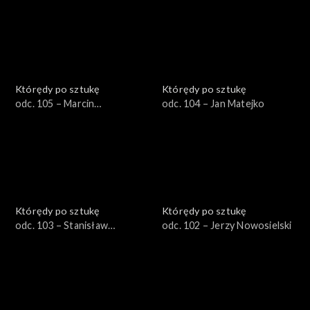
Którędy po sztukę
Którędy po sztukę
odc. 105 – Marcin
odc. 104 – Jan Matejko
Maciejowski
Którędy po sztukę
Którędy po sztukę
odc. 103 – Stanisław
odc. 102 – Jerzy Nowosielski
Wyspiański