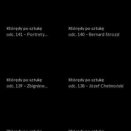
Którędy po sztukę
Którędy po sztukę
odc. 141 – Portrety
odc. 140 – Bernard Strozzi
trumienne
Którędy po sztukę
Którędy po sztukę
odc. 139 – Zbigniew
odc. 138 – Józef Chełmoński
Makowski