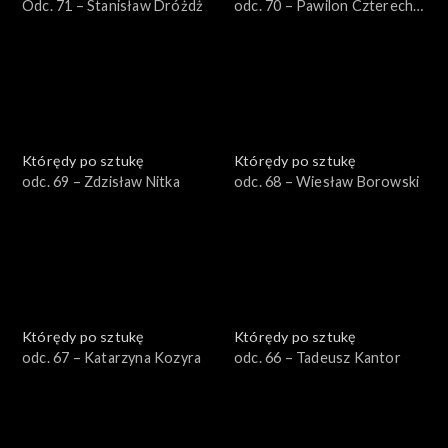
Odc. 71 – Stanisław Dróżdż
odc. 70 – Pawilon Czterech
Kopuł
Którędy po sztukę
Którędy po sztukę
odc. 69 – Zdzisław Nitka
odc. 68 – Wiesław Borowski
Którędy po sztukę
Którędy po sztukę
odc. 67 – Katarzyna Kozyra
odc. 66 – Tadeusz Kantor