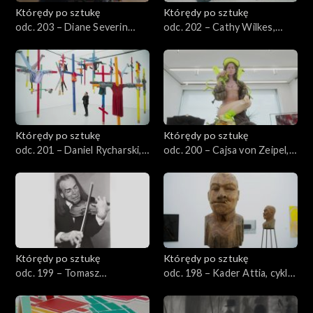
Którędy po sztukę
Którędy po sztukę
odc. 203 – Diane Severin
odc. 202 – Cathy Wilkes,
Nguyen, „Jeśli rewolucja jest
„Bez tytułu”
chorobą”
Którędy po sztukę
Którędy po sztukę
odc. 201 – Daniel Rycharski,
odc. 200 – Cajsa von Zeipel,
„Strachy”
„Przyjaciele z grejpfrutem”
Którędy po sztukę
Którędy po sztukę
odc. 199 – Tomasz
odc. 198 – Kader Attia, cykl
Machciński, „Portrety”
„Kultura, inna natura
poprawiona”