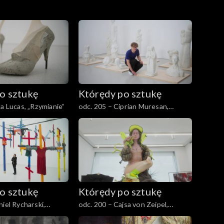
o sztukę
Którędy po sztukę
ra Lucas, „Rzymianie”
odc. 205 – Ciprian Muresan,
„Niewidzialny Urzędnik – Balast”
o sztukę
Którędy po sztukę
iel Rycharski,
odc. 200 – Cajsa von Zeipel,
„Przyjaciele z grejpfrutem”