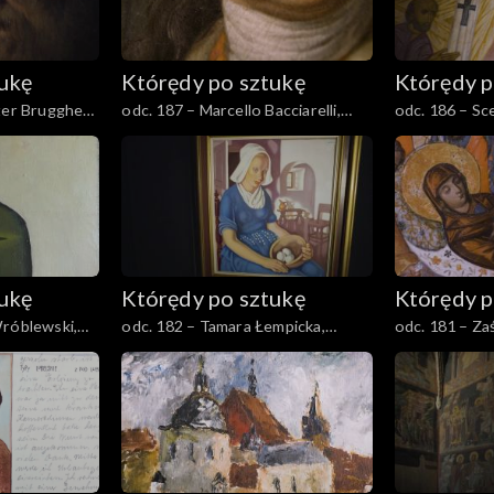
tukę
Którędy po sztukę
Którędy p
ter Brugghen,
odc. 187 – Marcello Bacciarelli,
odc. 186 – Sc
e”
„Stanisław August Poniatowski”
Władysławem 
tukę
Którędy po sztukę
Którędy p
Wróblewski,
odc. 182 – Tamara Łempicka,
odc. 181 – Za
„Holenderka II”