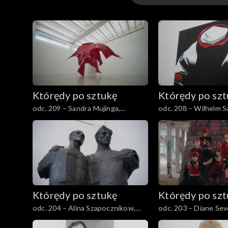
Odcinki
Którędy po sztukę
Którędy po sz
odc. 209 – Sandra Mujinga,
odc. 208 – Wilhelm S
„Znikania”
tytułu (Astronauta)”
Którędy po sztukę
Którędy po sz
odc. 204 – Alina Szapocznikow,
odc. 203 – Diane Sev
„Przyjaźń”
„Jeśli rewolucja jest