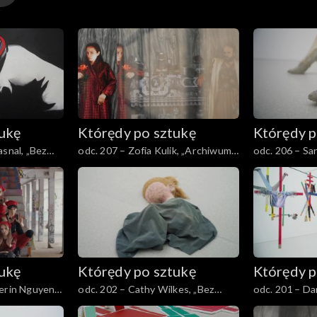
tukę
Którędy po sztukę
Którędy p
asnal, „Bez
odc. 207 – Zofia Kulik, „Archiwum
odc. 206 – Sa
KwieKulik”
tukę
Którędy po sztukę
Którędy p
erin Nguyen,
odc. 202 – Cathy Wilkes, „Bez
odc. 201 – Dan
 chorobą”
tytułu”
„Strachy”