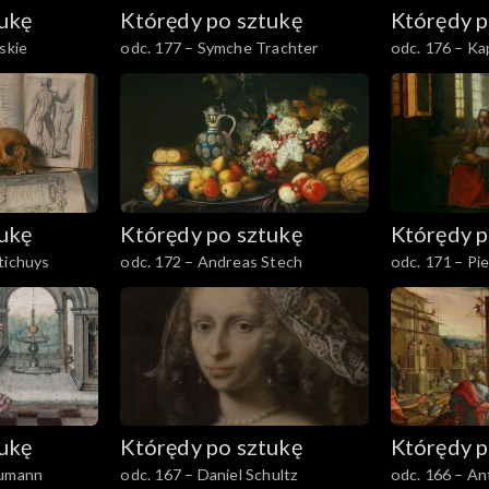
tukę
Którędy po sztukę
Którędy p
skie
odc. 177 – Symche Trachter
odc. 176 – Ka
w Lublinie
tukę
Którędy po sztukę
Którędy p
tichuys
odc. 172 – Andreas Stech
odc. 171 – Pi
tukę
Którędy po sztukę
Którędy p
humann
odc. 167 – Daniel Schultz
odc. 166 – An