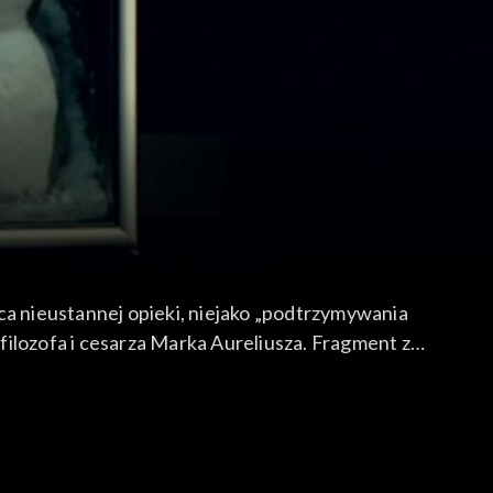
a nieustannej opieki, niejako „podtrzymywania
 filozofa i cesarza Marka Aureliusza. Fragment z
u żyjesz i już się do życia przyzwyczaiłeś, albo
ęc dobrej myśli."