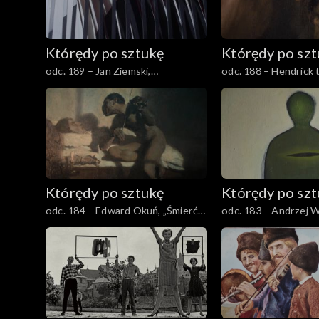
Którędy po sztukę
Którędy po sz
odc. 189 – Jan Ziemski,
odc. 188 – Hendrick 
„Interferencje”
„Piłat umywający ręc
Którędy po sztukę
Którędy po sz
odc. 184 – Edward Okuń, „Śmierć
odc. 183 – Andrzej 
Paganiniego”
„Kobieta”