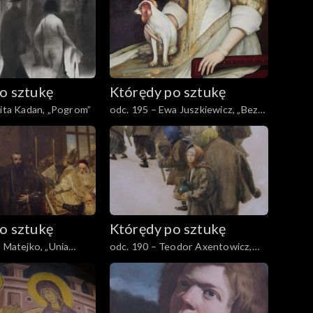
o sztukę
Którędy po sztukę
kita Kadan, „Pogrom”
odc. 195 – Ewa Juszkiewicz, „Bez
tytułu (za Abrahamem van den
Templem)”
o sztukę
Którędy po sztukę
n Matejko, „Unia
odc. 190 – Teodor Axentowicz,
„Święto Jordanu”