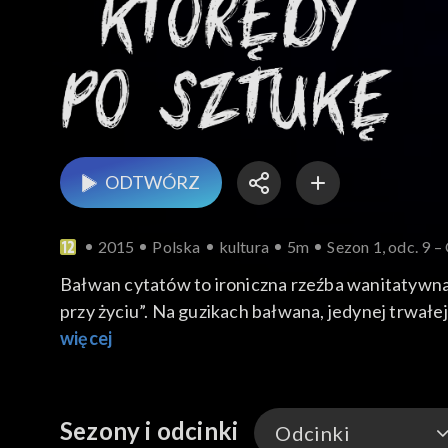
ODTWÓRZ
2015
Polska
kultura
5m
Sezon 1, odc. 9 
Bałwan cytatów to ironiczna rzeźba wanitatywna
przy życiu”. Na guzikach bałwana, jedynej trwałej
księgi X Rozmyślań mógłby być mottem dla ironiczn
więcej
sam się wynosisz na tamten świat i tego chciałeś;
Sezony i odcinki
Odcinki