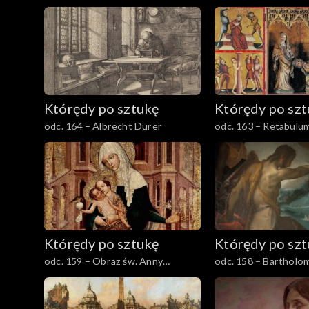
Swanenburgh
Którędy po sztukę
Którędy po sz
odc. 164 – Albrecht Dürer
odc. 163 – Retabulum
Którędy po sztukę
Którędy po sz
odc. 159 – Obraz św. Anny
odc. 158 – Bartholo
Samotrzeciej
Spranger