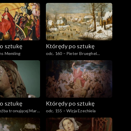
o sztukę
Którędy po sztukę
ans Memling
odc. 160 – Pieter Brueghel
młodszy
o sztukę
Którędy po sztukę
eźba tronującej Marii
odc. 155 – Wizja Ezechiela