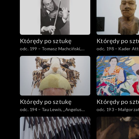
Którędy po sztukę
Którędy po sz
odc. 199 – Tomasz Machciński,
odc. 198 – Kader Atti
„Portrety”
„Kultura, inna natur
Którędy po sztukę
Którędy po sz
odc. 194 – Tau Lewis, „Angelus
odc. 193 – Małgorzat
Mortem”
„Przeczarowując świa