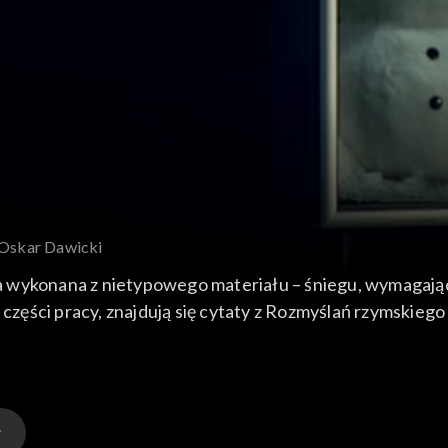
– Oskar Dawicki
 wykonana z nietypowego materiału – śniegu, wymagając
 części pracy, znajdują się cytaty z Rozmyślań rzymskiego
o-melancholijnej taktyki artystycznej Dawickiego: „Albo t
 albo umierasz i służbę swą odbyłeś. Poza tym nic. Bądź wi