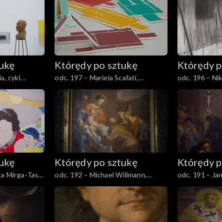
tukę
Którędy po sztukę
Którędy p
a, cykl
odc. 197 – Mariela Scafati,
odc. 196 – Ni
a poprawiona”
„Mobilizacja”
tukę
Którędy po sztukę
Którędy p
a Mirga-Tas,
odc. 192 – Michael Willmann,
odc. 191 – Ja
t – czerwiec”
„Pokłon Trzech Króli”
lubelska”