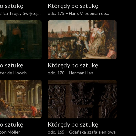
o sztukę
Którędy po sztukę
plica Trójcy Świętej
odc. 175 – Hans Vredeman de
Vries
o sztukę
Którędy po sztukę
eter de Hooch
odc. 170 – Herman Han
o sztukę
Którędy po sztukę
ton Möller
odc. 165 – Gdańska szafa sieniowa