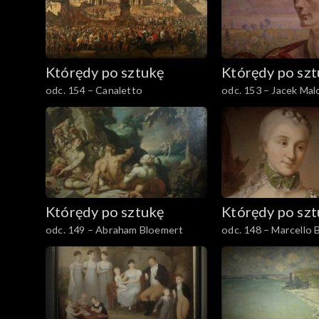
Którędy po sztukę
Którędy po sz
odc. 154 – Canaletto
odc. 153 – Jacek Mal
Którędy po sztukę
Którędy po sz
odc. 149 – Abraham Bloemert
odc. 148 – Marcello B