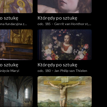
o sztukę
Którędy po sztukę
ena fundacyjna z
odc. 185 – Gerrit van Honthorst,
Jagiełłą
Sąd Midasa
o sztukę
Którędy po sztukę
śnięcie Maryi
odc. 180 – Jan Philip van Thielen