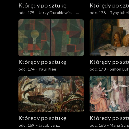
Którędy po sztukę
Którędy po sz
odc. 179 – Jerzy Durakiewicz –
odc. 178 – Typy lubel
Kompozycja niebieska
Którędy po sztukę
Którędy po sz
odc. 174 – Paul Klee
odc. 173 – Simon Lut
Którędy po sztukę
Którędy po sz
odc. 169 – Jacob van
odc. 168 – Maria Sc