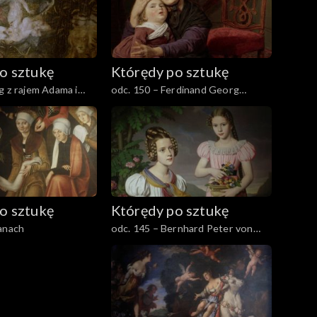
o sztukę
Którędy po sztukę
g z rajem Adama i
odc. 150 – Ferdinand Georg
um Nikolausa
Waldmüller
Posadowskiego
o sztukę
Którędy po sztukę
anach
odc. 145 – Bernhard Peter von
Rausch