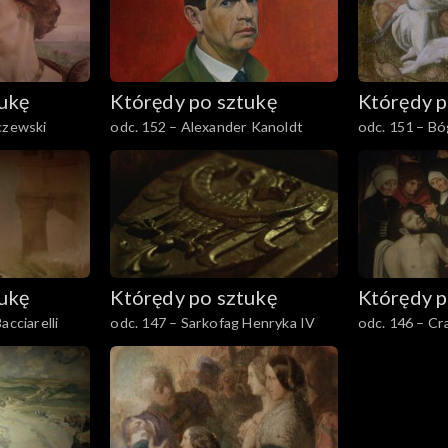
tukę
Którędy po sztukę
Którędy p
czewski
odc. 152 – Alexander Kanoldt
odc. 151 – Bó
Ewy z epitafi
Jenckwitza-
tukę
Którędy po sztukę
Którędy p
acciarelli
odc. 147 – Sarkofag Henryka IV
odc. 146 – Cr