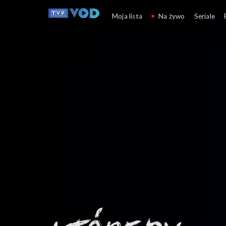
Którędy po sztukę
Moja lista
Na żywo
Seriale