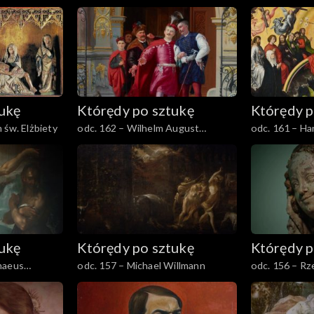
tukę
Którędy po sztukę
Którędy p
 św. Elżbiety
odc. 162 – Wilhelm August
odc. 161 – H
Stryowski
tukę
Którędy po sztukę
Którędy p
maeus
odc. 157 – Michael Willmann
odc. 156 – Rz
na Lwach