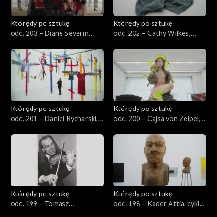
Którędy po sztukę
Którędy po sztukę
odc. 203 – Diane Severin
odc. 202 – Cathy Wilkes,
Nguyen, „Jeśli rewolucja jest
„Bez tytułu”
chorobą”
Którędy po sztukę
Którędy po sztukę
odc. 201 – Daniel Rycharski,
odc. 200 – Cajsa von Zeipel,
„Strachy”
„Przyjaciele z grejpfrutem”
Którędy po sztukę
Którędy po sztukę
odc. 199 – Tomasz
odc. 198 – Kader Attia, cykl
Machciński, „Portrety”
„Kultura, inna natura