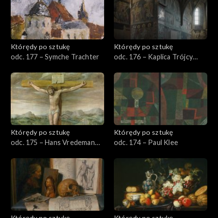
Którędy po sztukę
Którędy po sztukę
odc. 177 – Symche Trachter
odc. 176 – Kaplica Trójcy
Świętej w Lublinie
Którędy po sztukę
Którędy po sztukę
odc. 175 – Hans Vredeman
odc. 174 – Paul Klee
de Vries
Którędy po sztukę
Którędy po sztukę