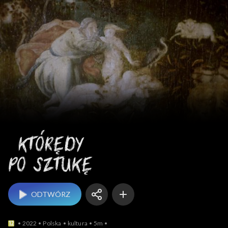
Którędy po sztukę
ODTWÓRZ
2022
Polska
kultura
5m