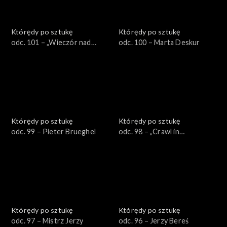
Którędy po sztukę
Którędy po sztukę
odc. 101 – „Wieczór nad
odc. 100 – Marta Deskur
Sekwaną” Gierymskiego
Którędy po sztukę
Którędy po sztukę
odc. 99 – Pieter Brueghel
odc. 98 – „Crawl in
Black/Kraul Czarnego”
Wilhelma Sasnala
Którędy po sztukę
Którędy po sztukę
odc. 97 – Mistrz Jerzy
odc. 96 – Jerzy Bereś