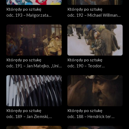
Którędy po sztukę
Którędy po sztukę
odc. 193 – Małgorzata
odc. 192 – Michael Willmann,
Mirga-Tas, „Przeczarowując
„Pokłon Trzech Króli”
świat – czerwiec”
Którędy po sztukę
Którędy po sztukę
odc. 191 – Jan Matejko, „Unia
odc. 190 – Teodor
lubelska”
Axentowicz, „Święto
Jordanu”
Którędy po sztukę
Którędy po sztukę
odc. 189 – Jan Ziemski,
odc. 188 – Hendrick ter
„Interferencje”
Brugghen, „Piłat umywający
ręce”