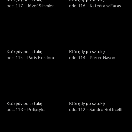
odc. 117 − Józef Simmler
odc. 116 – Katedra w Faras
Którędy po sztukę
Którędy po sztukę
odc. 115 − Paris Bordone
odc. 114 − Pieter Nason
Którędy po sztukę
Którędy po sztukę
odc. 113 − Poliptyk
odc. 112 − Sandro Botticelli
Grudziądzki