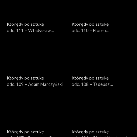
Którędy po sztukę
Którędy po sztukę
odc. 111 – Władysław
odc. 110 – Floren
Podkowiński
Władysława Łokietka
Którędy po sztukę
Którędy po sztukę
odc. 109 – Adam Marczyński
odc. 108 – Tadeusz
Ajdukiewicz
Którędy po sztukę
Którędy po sztukę