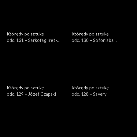
Którędy po sztukę
Którędy po sztukę
odc. 131 – Sarkofag Iret-
odc. 130 – Sofonisba
Hor-Iru
Anguissola
Którędy po sztukę
Którędy po sztukę
odc. 129 − Józef Czapski
odc. 128 − Savery