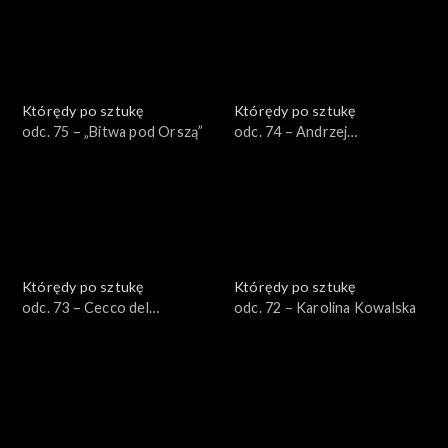
Którędy po sztukę
Którędy po sztukę
odc. 75 – „Bitwa pod Orszą”
odc. 74 – Andrzej
Wróblewski
Którędy po sztukę
Którędy po sztukę
odc. 73 – Cecco del
odc. 72 – Karolina Kowalska
Caravaggio