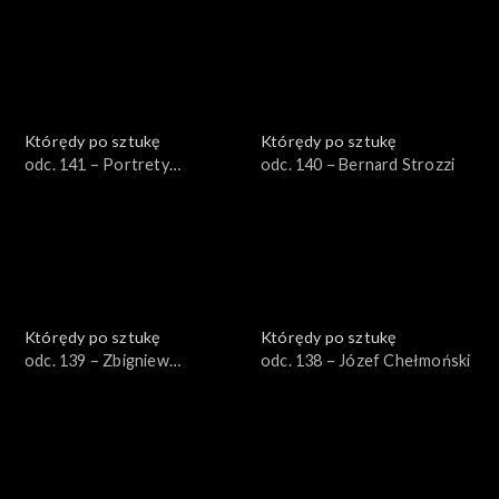
Którędy po sztukę
Którędy po sztukę
odc. 141 – Portrety
odc. 140 – Bernard Strozzi
trumienne
Którędy po sztukę
Którędy po sztukę
odc. 139 – Zbigniew
odc. 138 – Józef Chełmoński
Makowski