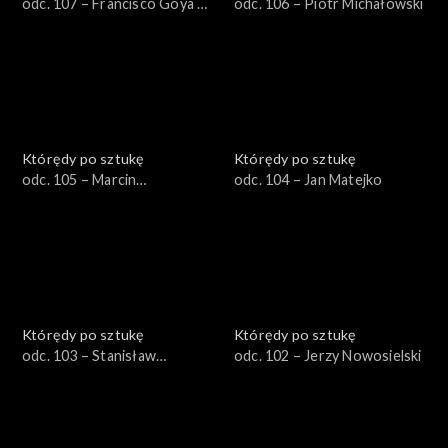
odc. 107 – Francisco Goya y
odc. 106 – Piotr Michałowski
Lucientes
Którędy po sztukę
Którędy po sztukę
odc. 105 – Marcin
odc. 104 – Jan Matejko
Maciejowski
Którędy po sztukę
Którędy po sztukę
odc. 103 – Stanisław
odc. 102 – Jerzy Nowosielski
Wyspiański