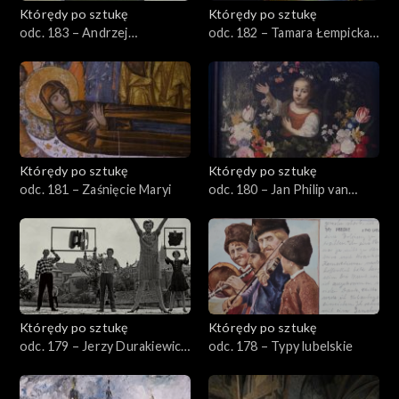
Którędy po sztukę
Którędy po sztukę
odc. 183 – Andrzej
odc. 182 – Tamara Łempicka,
Wróblewski, „Kobieta”
„Holenderka II”
Którędy po sztukę
Którędy po sztukę
odc. 181 – Zaśnięcie Maryi
odc. 180 – Jan Philip van
Thielen
Którędy po sztukę
Którędy po sztukę
odc. 179 – Jerzy Durakiewicz
odc. 178 – Typy lubelskie
– Kompozycja niebieska