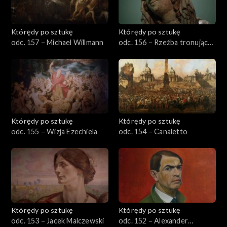
Którędy po sztukę
Którędy po sztukę
odc. 157 – Michael Willmann
odc. 156 – Rzeźba tronującej
Marii na Lwach
Którędy po sztukę
Którędy po sztukę
odc. 155 – Wizja Ezechiela
odc. 154 – Canaletto
Którędy po sztukę
Którędy po sztukę
odc. 153 – Jacek Malczewski
odc. 152 – Alexander