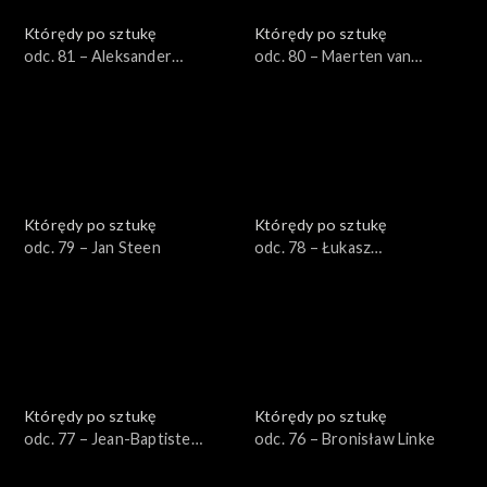
Którędy po sztukę
Którędy po sztukę
odc. 81 – Aleksander
odc. 80 – Maerten van
Gierymski
Heemskerck
Którędy po sztukę
Którędy po sztukę
odc. 79 – Jan Steen
odc. 78 – Łukasz
Korolkiewicz
Którędy po sztukę
Którędy po sztukę
odc. 77 – Jean-Baptiste
odc. 76 – Bronisław Linke
Greuze