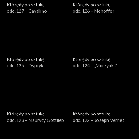
Którędy po sztukę
Którędy po sztukę
odc. 127 − Cavallino
odc. 126 – Mehoffer
Którędy po sztukę
Którędy po sztukę
odc. 125 − Dyptyk
odc. 124 − „Murzynka”
Winterfeldów
Bilińskiej
Którędy po sztukę
Którędy po sztukę
odc. 123 – Maurycy Gottlieb
odc. 122 – Joseph Vernet