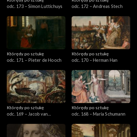
odc. 173 – Simon Luttichuys
odc. 172 – Andreas Stech
Którędy po sztukę
Którędy po sztukę
odc. 171 – Pieter de Hooch
odc. 170 – Herman Han
Którędy po sztukę
Którędy po sztukę
odc. 169 – Jacob van
odc. 168 – Maria Schumann
Swanenburgh