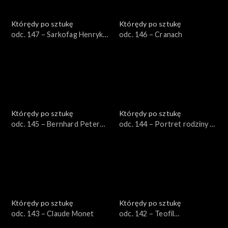
Którędy po sztukę
Którędy po sztukę
odc. 147 – Sarkofag Henryka
odc. 146 – Cranach
IV
Którędy po sztukę
Którędy po sztukę
odc. 145 – Bernhard Peter
odc. 144 – Portret rodziny w
von Rausch
parku
Którędy po sztukę
Którędy po sztukę
odc. 143 – Claude Monet
odc. 142 – Teofil
Kwiatkowski