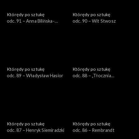
Którędy po sztukę
Którędy po sztukę
odc. 91 – Anna Bilińska-
odc. 90 – Wit Stwosz
Bohdanowiczowa
Którędy po sztukę
Którędy po sztukę
odc. 89 – Władysław Hasior
odc. 88 – „Tłocznia
Mistyczna”
Którędy po sztukę
Którędy po sztukę
odc. 87 – Henryk Siemiradzki
odc. 86 – Rembrandt