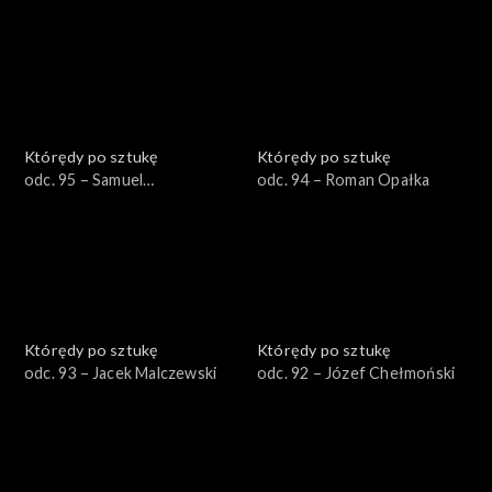
Którędy po sztukę
Którędy po sztukę
odc. 95 – Samuel
odc. 94 – Roman Opałka
Hirszenberg
Którędy po sztukę
Którędy po sztukę
odc. 93 – Jacek Malczewski
odc. 92 – Józef Chełmoński