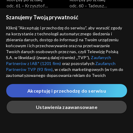
odc. 61 – Krzysztof
odc. 60 – Tadeusz
Bednarski
Brzozowski
Szanujemy Twoją prywatność
Kliknij "Akceptuję i przechodzę do serwisu", aby wyrazić zgody
na korzystanie z technologii automatycznego śledzenia i
zbierania danych, dostęp do informacji na Twoim urządzeniu
końcowym i ich przechowywanie oraz na przetwarzanie
Twoich danych osobowych przez nas, czyli Telewizję Polską
Którędy po sztukę
Którędy po sztukę
S.A. w likwidacji (zwaną dalej również „TVP”),
Zaufanych
odc. 59 – Izabella Gustowska
odc. 58 – Maria Jarema
Partnerów z IAB* (1201 firm)
oraz pozostałych
Zaufanych
Partnerów TVP (93 firm)
, w celach marketingowych (w tym do
zautomatyzowanego dopasowania reklam do Twoich
zainteresowań i mierzenia ich skuteczności) i pozostałych,
które wskazujemy poniżej, a także zgody na udostępnianie
Akceptuję i przechodzę do serwisu
przez nas identyfikatora PPID do Google.
Twoje dane osobowe zbierane podczas odwiedzania przez
Którędy po sztukę
Którędy po sztukę
Ustawienia zaawansowane
Ciebie naszych
poszczególnych serwisów
zwanych dalej
odc. 57 – Waldemar
odc. 56 – Grupa Luxus
„Portalem”, w tym informacje zapisywane za pomocą
Cwenarski
technologii takich jak: pliki cookie, sygnalizatory WWW lub
innych podobnych technologii umożliwiających świadczenie
Główna
Szukaj
Moja lista
Na żywo
Więcej
dopasowanych i bezpiecznych usług, personalizację treści