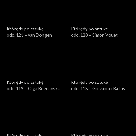
Którędy po sztukę
Którędy po sztukę
odc. 121 – van Dongen
odc. 120 – Simon Vouet
Którędy po sztukę
Którędy po sztukę
odc. 119 − Olga Boznańska
odc. 118 − Giovannni Battista
Zelotti
Którędy po sztukę
Którędy po sztukę