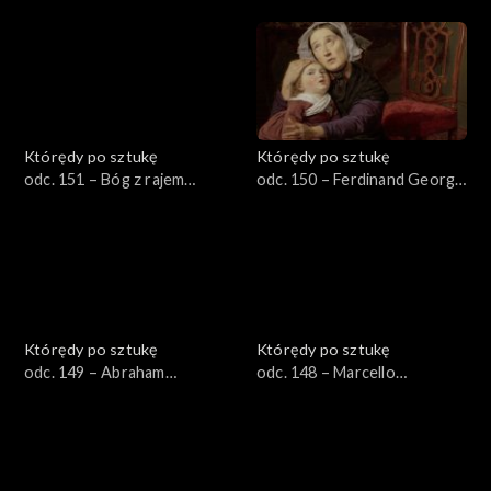
Kanoldt
Którędy po sztukę
Którędy po sztukę
odc. 151 – Bóg z rajem
odc. 150 – Ferdinand Georg
Adama i Ewy z epitafium
Waldmüller
Nikolausa Jenckwitza-
Posadowskiego
Którędy po sztukę
Którędy po sztukę
odc. 149 – Abraham
odc. 148 – Marcello
Bloemert
Bacciarelli