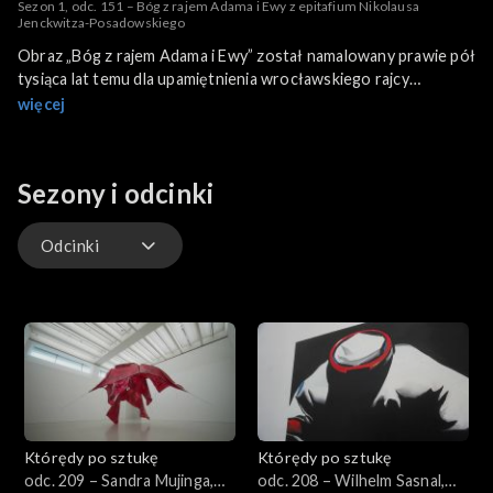
Sezon 1, odc. 151 – Bóg z rajem Adama i Ewy z epitafium Nikolausa
Jenckwitza-Posadowskiego
Obraz „Bóg z rajem Adama i Ewy” został namalowany prawie pół
tysiąca lat temu dla upamiętnienia wrocławskiego rajcy
Abrahama Jenckwitza i jego rodziny. Nieznany z imienia i
więcej
nazwiska wrocławski malarz wykorzystał jako wzór grafikę
Lucasa Cranacha Starszego, która po raz pierwszy została
zamieszczona w pierwszym pełnym wydaniu luterańskiej Biblii
Sezony i odcinki
trzy lata przed powstaniem epitafium. Obraz znajdujący się w
zbiorach Muzeum Narodowego we Wrocławiu należy do
największych malowideł z tamtego czasu.
Odcinki
Odcinki
Którędy po sztukę
Którędy po sztukę
odc. 209 – Sandra Mujinga,
odc. 208 – Wilhelm Sasnal,