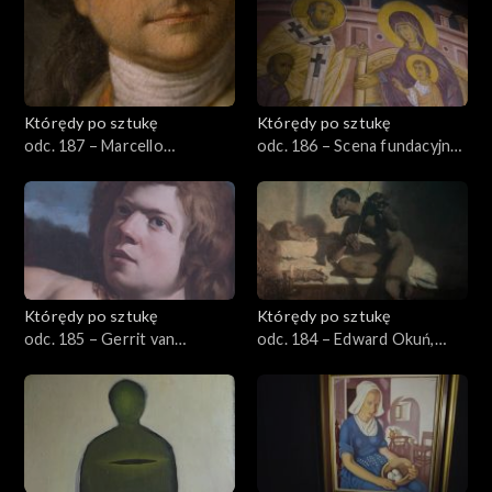
Którędy po sztukę
Którędy po sztukę
odc. 187 – Marcello
odc. 186 – Scena fundacyjna
Bacciarelli, „Stanisław August
z Władysławem Jagiełłą
Poniatowski”
Którędy po sztukę
Którędy po sztukę
odc. 185 – Gerrit van
odc. 184 – Edward Okuń,
Honthorst, Sąd Midasa
„Śmierć Paganiniego”