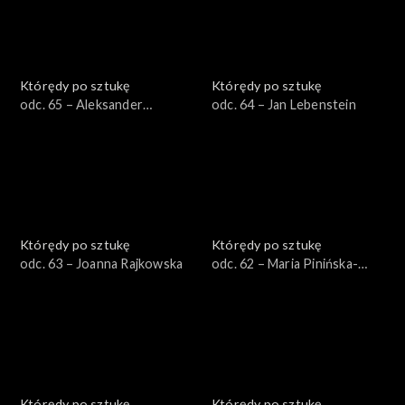
Którędy po sztukę
Którędy po sztukę
odc. 65 – Aleksander
odc. 64 – Jan Lebenstein
Kobzdej
Którędy po sztukę
Którędy po sztukę
odc. 63 – Joanna Rajkowska
odc. 62 – Maria Pinińska-
Bereś
Którędy po sztukę
Którędy po sztukę