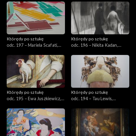
poprawiona”
Którędy po sztukę
Którędy po sztukę
odc. 197 – Mariela Scafati,
odc. 196 – Nikita Kadan,
„Mobilizacja”
„Pogrom”
Którędy po sztukę
Którędy po sztukę
odc. 195 – Ewa Juszkiewicz,
odc. 194 – Tau Lewis,
„Bez tytułu (za Abrahamem
„Angelus Mortem”
van den Templem)”