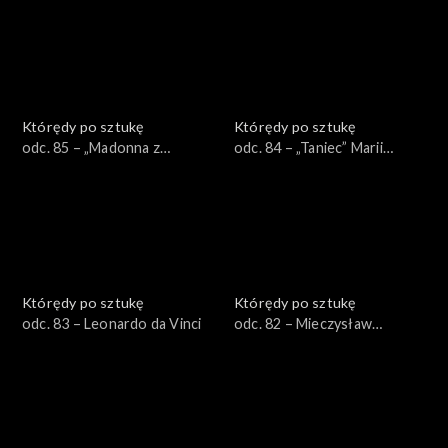
Którędy po sztukę
Którędy po sztukę
odc. 85 – „Madonna z
odc. 84 – „Taniec” Marii
Krużlowej”
Jaremy
Którędy po sztukę
Którędy po sztukę
odc. 83 – Leonardo da Vinci
odc. 82 – Mieczysław
Wejman