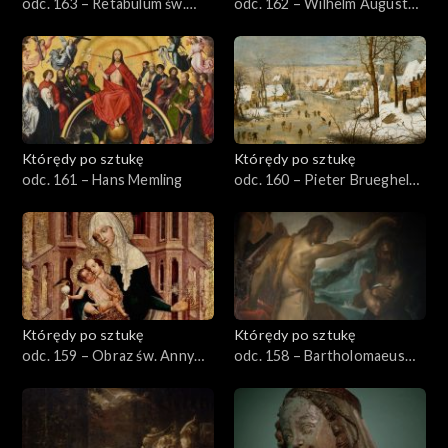
odc. 163 – Retabulum św.
odc. 162 – Wilhelm August
Elżbiety
Stryowski
Którędy po sztukę
Którędy po sztukę
odc. 161 – Hans Memling
odc. 160 – Pieter Brueghel
młodszy
Którędy po sztukę
Którędy po sztukę
odc. 159 – Obraz św. Anny
odc. 158 – Bartholomaeus
Samotrzeciej
Spranger