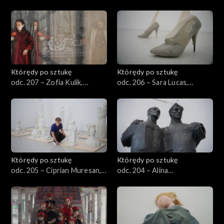
„Znikania”
„Bez tytułu (Astronauta)”
Którędy po sztukę
Którędy po sztukę
odc. 207 – Zofia Kulik,
odc. 206 – Sara Lucas,
„Archiwum KwieKulik”
„Rzymianie”
Którędy po sztukę
Którędy po sztukę
odc. 205 – Ciprian Muresan,
odc. 204 – Alina
„Niewidzialny Urzędnik –
Szapocznikow, „Przyjaźń”
Balast”