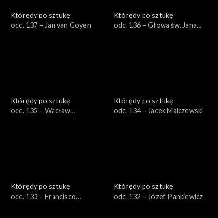
Którędy po sztukę
Którędy po sztukę
odc. 137 – Jan van Goyen
odc. 136 – Głowa św. Jana
Chrzciciela na misie
Którędy po sztukę
Którędy po sztukę
odc. 135 – Wacław
odc. 134 – Jacek Malczewski
Szymanowski
Którędy po sztukę
Którędy po sztukę
odc. 133 – Francisco
odc. 132 – Józef Pankiewicz
Zurbaran