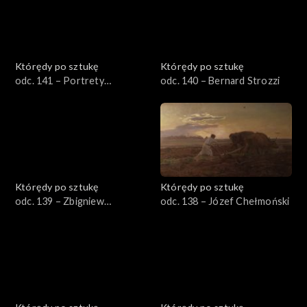
Którędy po sztukę
Którędy po sztukę
odc. 141 – Portrety
odc. 140 – Bernard Strozzi
trumienne
Którędy po sztukę
Którędy po sztukę
odc. 139 – Zbigniew
odc. 138 – Józef Chełmoński
Makowski