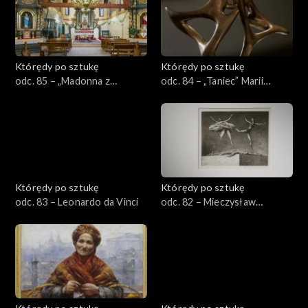
Którędy po sztukę
Którędy po sztukę
odc. 85 – „Madonna z
odc. 84 – „Taniec” Marii
Krużlowej”
Jaremy
Którędy po sztukę
Którędy po sztukę
odc. 83 – Leonardo da Vinci
odc. 82 – Mieczysław
Wejman