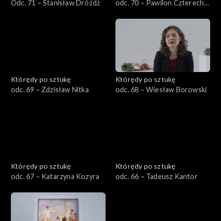
Odc. 71 – Stanisław Dróżdż
odc. 70 – Pawilon Czterech
Kopuł
Którędy po sztukę
Którędy po sztukę
odc. 69 – Zdzisław Nitka
odc. 68 – Wiesław Borowski
Którędy po sztukę
Którędy po sztukę
odc. 67 – Katarzyna Kozyra
odc. 66 – Tadeusz Kantor