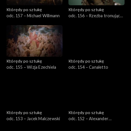
Którędy po sztukę
Którędy po sztukę
odc. 157 – Michael Willmann
odc. 156 – Rzeźba tronującej
Marii na Lwach
Którędy po sztukę
Którędy po sztukę
odc. 155 – Wizja Ezechiela
odc. 154 – Canaletto
Którędy po sztukę
Którędy po sztukę
odc. 153 – Jacek Malczewski
odc. 152 – Alexander
Kanoldt