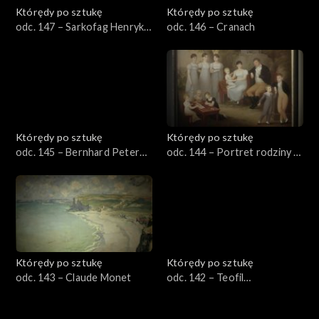
Którędy po sztukę
Którędy po sztukę
odc. 147 – Sarkofag Henryka
odc. 146 – Cranach
IV
Którędy po sztukę
Którędy po sztukę
odc. 145 – Bernhard Peter
odc. 144 – Portret rodziny w
von Rausch
parku
Którędy po sztukę
Którędy po sztukę
odc. 143 – Claude Monet
odc. 142 – Teofil
Kwiatkowski