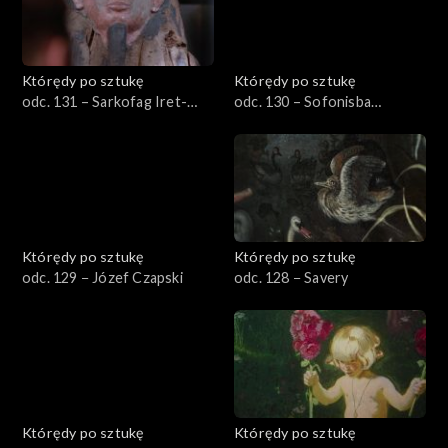
Którędy po sztukę
Którędy po sztukę
odc. 131 – Sarkofag Iret-
odc. 130 – Sofonisba
Hor-Iru
Anguissola
Którędy po sztukę
Którędy po sztukę
odc. 129 − Józef Czapski
odc. 128 − Savery
Którędy po sztukę
Którędy po sztukę