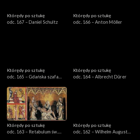
Którędy po sztukę
Którędy po sztukę
odc. 167 – Daniel Schultz
odc. 166 – Anton Möller
Którędy po sztukę
Którędy po sztukę
odc. 165 – Gdańska szafa
odc. 164 – Albrecht Dürer
sieniowa
Którędy po sztukę
Którędy po sztukę
odc. 163 – Retabulum św.
odc. 162 – Wilhelm August
Elżbiety
Stryowski