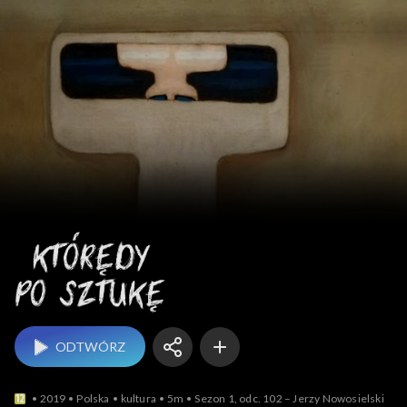
Którędy po sztukę
ODTWÓRZ
2019
Polska
kultura
5m
Sezon 1, odc. 102 – Jerzy Nowosielski