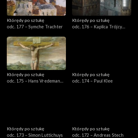
Którędy po sztukę
Którędy po sztukę
odc. 177 – Symche Trachter
odc. 176 – Kaplica Trójcy
Świętej w Lublinie
Którędy po sztukę
Którędy po sztukę
odc. 175 – Hans Vredeman
odc. 174 – Paul Klee
de Vries
Którędy po sztukę
Którędy po sztukę
odc. 173 – Simon Luttichuys
odc. 172 – Andreas Stech