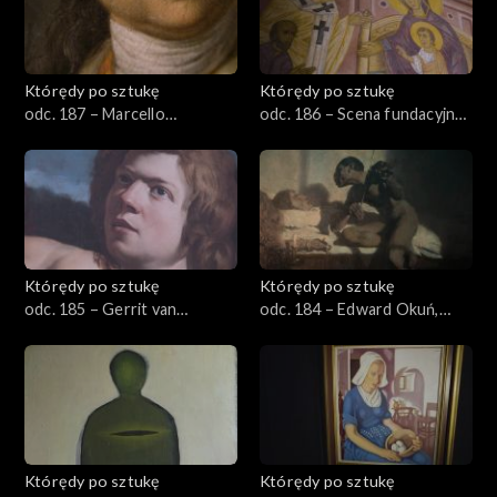
Którędy po sztukę
Którędy po sztukę
odc. 187 – Marcello
odc. 186 – Scena fundacyjna
Bacciarelli, „Stanisław August
z Władysławem Jagiełłą
Poniatowski”
Którędy po sztukę
Którędy po sztukę
odc. 185 – Gerrit van
odc. 184 – Edward Okuń,
Honthorst, Sąd Midasa
„Śmierć Paganiniego”
Którędy po sztukę
Którędy po sztukę