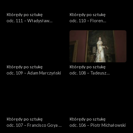
Którędy po sztukę
Którędy po sztukę
odc. 111 – Władysław
odc. 110 – Floren
Podkowiński
Władysława Łokietka
Którędy po sztukę
Którędy po sztukę
odc. 109 – Adam Marczyński
odc. 108 – Tadeusz
Ajdukiewicz
Którędy po sztukę
Którędy po sztukę
odc. 107 – Francisco Goya y
odc. 106 – Piotr Michałowski
Lucientes