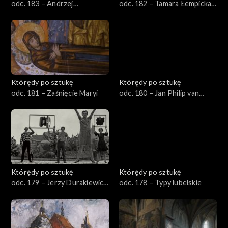
odc. 183 – Andrzej
odc. 182 – Tamara Łempicka,
Wróblewski, „Kobieta”
„Holenderka II”
Którędy po sztukę
Którędy po sztukę
odc. 181 – Zaśnięcie Maryi
odc. 180 – Jan Philip van
Thielen
Którędy po sztukę
Którędy po sztukę
odc. 179 – Jerzy Durakiewicz
odc. 178 – Typy lubelskie
– Kompozycja niebieska