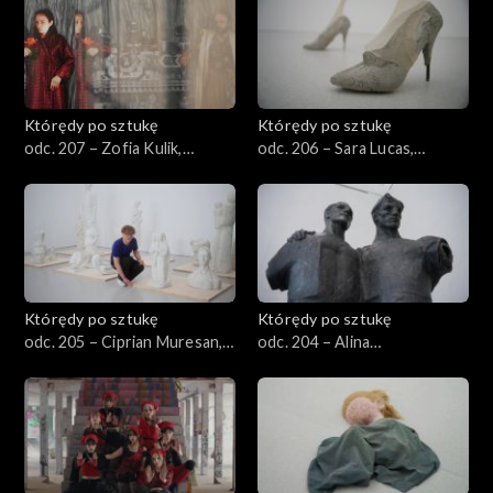
Którędy po sztukę
Którędy po sztukę
odc. 207 – Zofia Kulik,
odc. 206 – Sara Lucas,
„Archiwum KwieKulik”
„Rzymianie”
Którędy po sztukę
Którędy po sztukę
odc. 205 – Ciprian Muresan,
odc. 204 – Alina
„Niewidzialny Urzędnik –
Szapocznikow, „Przyjaźń”
Balast”