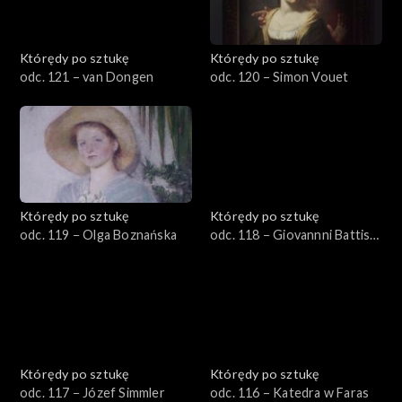
Którędy po sztukę
Którędy po sztukę
odc. 121 – van Dongen
odc. 120 – Simon Vouet
Którędy po sztukę
Którędy po sztukę
odc. 119 − Olga Boznańska
odc. 118 − Giovannni Battista
Zelotti
Którędy po sztukę
Którędy po sztukę
odc. 117 − Józef Simmler
odc. 116 – Katedra w Faras