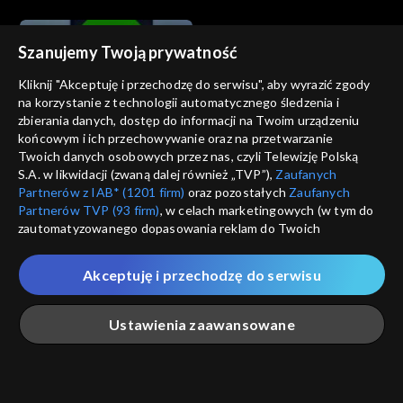
Bednarski
Brzozowski
Szanujemy Twoją prywatność
Kliknij "Akceptuję i przechodzę do serwisu", aby wyrazić zgody
na korzystanie z technologii automatycznego śledzenia i
zbierania danych, dostęp do informacji na Twoim urządzeniu
Którędy po sztukę
Którędy po sztukę
końcowym i ich przechowywanie oraz na przetwarzanie
odc. 59 – Izabella Gustowska
odc. 58 – Maria Jarema
Twoich danych osobowych przez nas, czyli Telewizję Polską
S.A. w likwidacji (zwaną dalej również „TVP”),
Zaufanych
Partnerów z IAB* (1201 firm)
oraz pozostałych
Zaufanych
Partnerów TVP (93 firm)
, w celach marketingowych (w tym do
zautomatyzowanego dopasowania reklam do Twoich
zainteresowań i mierzenia ich skuteczności) i pozostałych,
które wskazujemy poniżej, a także zgody na udostępnianie
Akceptuję i przechodzę do serwisu
przez nas identyfikatora PPID do Google.
Którędy po sztukę
Którędy po sztukę
odc. 57 – Waldemar
odc. 56 – Grupa Luxus
Twoje dane osobowe zbierane podczas odwiedzania przez
Ustawienia zaawansowane
Cwenarski
Ciebie naszych
poszczególnych serwisów
zwanych dalej
„Portalem”, w tym informacje zapisywane za pomocą
technologii takich jak: pliki cookie, sygnalizatory WWW lub
innych podobnych technologii umożliwiających świadczenie
Główna
Szukaj
Moja lista
Na żywo
Więcej
dopasowanych i bezpiecznych usług, personalizację treści