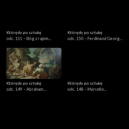
Którędy po sztukę
Którędy po sztukę
odc. 151 – Bóg z rajem
odc. 150 – Ferdinand Georg
Adama i Ewy z epitafium
Waldmüller
Nikolausa Jenckwitza-
Posadowskiego
Którędy po sztukę
Którędy po sztukę
odc. 149 – Abraham
odc. 148 – Marcello
Bloemert
Bacciarelli