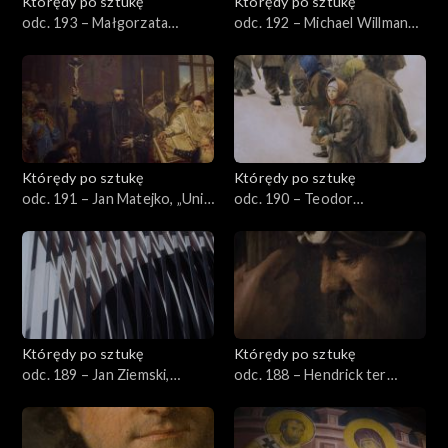
Którędy po sztukę
Którędy po sztukę
odc. 193 – Małgorzata
odc. 192 – Michael Willmann,
Mirga-Tas, „Przeczarowując
„Pokłon Trzech Króli”
świat – czerwiec”
Którędy po sztukę
Którędy po sztukę
odc. 191 – Jan Matejko, „Unia
odc. 190 – Teodor
lubelska”
Axentowicz, „Święto
Jordanu”
Którędy po sztukę
Którędy po sztukę
odc. 189 – Jan Ziemski,
odc. 188 – Hendrick ter
„Interferencje”
Brugghen, „Piłat umywający
ręce”