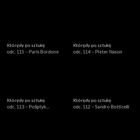
Którędy po sztukę
Którędy po sztukę
odc. 115 − Paris Bordone
odc. 114 − Pieter Nason
Którędy po sztukę
Którędy po sztukę
odc. 113 − Poliptyk
odc. 112 − Sandro Botticelli
Grudziądzki