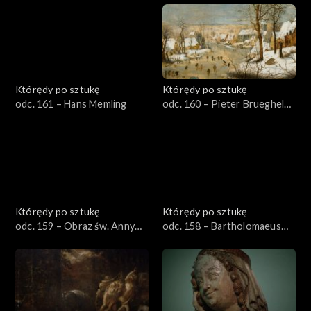
Którędy po sztukę
Którędy po sztukę
odc. 161 – Hans Memling
odc. 160 – Pieter Brueghel
młodszy
Którędy po sztukę
Którędy po sztukę
odc. 159 – Obraz św. Anny
odc. 158 – Bartholomaeus
Samotrzeciej
Spranger