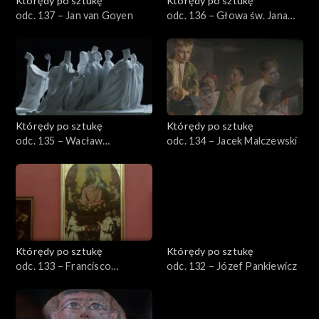
Którędy po sztukę
Którędy po sztukę
odc. 137 – Jan van Goyen
odc. 136 – Głowa św. Jana
Chrzciciela na misie
Którędy po sztukę
Którędy po sztukę
odc. 135 – Wacław
odc. 134 – Jacek Malczewski
Szymanowski
Którędy po sztukę
Którędy po sztukę
odc. 133 – Francisco
odc. 132 – Józef Pankiewicz
Zurbaran