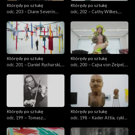
Którędy po sztukę
Którędy po sztukę
odc. 203 – Diane Severin
odc. 202 – Cathy Wilkes,
Nguyen, „Jeśli rewolucja jest
„Bez tytułu”
chorobą”
Którędy po sztukę
Którędy po sztukę
odc. 201 – Daniel Rycharski,
odc. 200 – Cajsa von Zeipel,
„Strachy”
„Przyjaciele z grejpfrutem”
Którędy po sztukę
Którędy po sztukę
odc. 199 – Tomasz
odc. 198 – Kader Attia, cykl
Machciński, „Portrety”
„Kultura, inna natura
poprawiona”