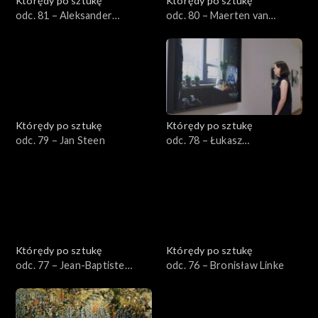
Którędy po sztukę
Którędy po sztukę
odc. 81 – Aleksander
odc. 80 – Maerten van
Gierymski
Heemskerck
Którędy po sztukę
Którędy po sztukę
odc. 79 – Jan Steen
odc. 78 – Łukasz
Korolkiewicz
Którędy po sztukę
Którędy po sztukę
odc. 77 – Jean-Baptiste
odc. 76 – Bronisław Linke
Greuze