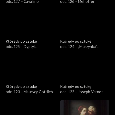
odc. 127 − Cavallino
odc. 126 – Mehoffer
Którędy po sztukę
Którędy po sztukę
odc. 125 − Dyptyk
odc. 124 − „Murzynka”
Winterfeldów
Bilińskiej
Którędy po sztukę
Którędy po sztukę
odc. 123 – Maurycy Gottlieb
odc. 122 – Joseph Vernet