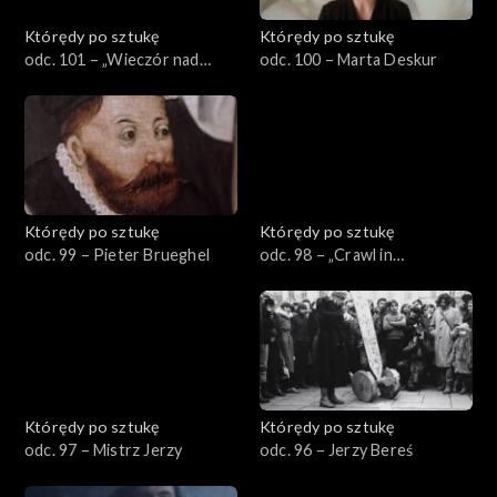
Którędy po sztukę
Którędy po sztukę
odc. 101 – „Wieczór nad
odc. 100 – Marta Deskur
Sekwaną” Gierymskiego
Którędy po sztukę
Którędy po sztukę
odc. 99 – Pieter Brueghel
odc. 98 – „Crawl in
Black/Kraul Czarnego”
Wilhelma Sasnala
Którędy po sztukę
Którędy po sztukę
odc. 97 – Mistrz Jerzy
odc. 96 – Jerzy Bereś