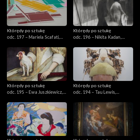
Którędy po sztukę
Którędy po sztukę
odc. 197 – Mariela Scafati,
odc. 196 – Nikita Kadan,
„Mobilizacja”
„Pogrom”
Którędy po sztukę
Którędy po sztukę
odc. 195 – Ewa Juszkiewicz,
odc. 194 – Tau Lewis,
„Bez tytułu (za Abrahamem
„Angelus Mortem”
van den Templem)”