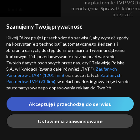
na platformie TVP VOD
nieodstępna. Sprawdź, które m
kontakt
obejrzeć.
voucher
Szanujemy Twoją prywatność
Nie pokazuj pon
dostępność
Kliknij "Akceptuję i przechodzę do serwisu", aby wyrazić zgody
informacje o dostawcy usług
na korzystanie z technologii automatycznego śledzenia i
ANULUJ
SP
zbierania danych, dostęp do informacji na Twoim urządzeniu
końcowym i ich przechowywanie oraz na przetwarzanie
Twoich danych osobowych przez nas, czyli Telewizję Polską
S.A. w likwidacji (zwaną dalej również „TVP”),
Zaufanych
Partnerów z IAB* (1201 firm)
oraz pozostałych
Zaufanych
Partnerów TVP (93 firm)
, w celach marketingowych (w tym do
zautomatyzowanego dopasowania reklam do Twoich
zainteresowań i mierzenia ich skuteczności) i pozostałych,
które wskazujemy poniżej, a także zgody na udostępnianie
Akceptuję i przechodzę do serwisu
przez nas identyfikatora PPID do Google.
Twoje dane osobowe zbierane podczas odwiedzania przez
Ustawienia zaawansowane
Ciebie naszych
poszczególnych serwisów
zwanych dalej
„Portalem”, w tym informacje zapisywane za pomocą
technologii takich jak: pliki cookie, sygnalizatory WWW lub