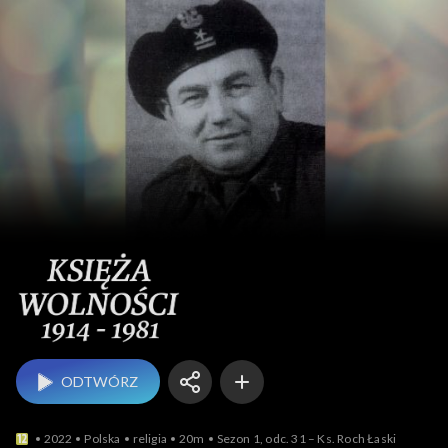
Księża wolności 191
ODTWÓRZ
2022
Polska
religia
20m
Sezon 1, odc. 31 – Ks. Roch Łaski