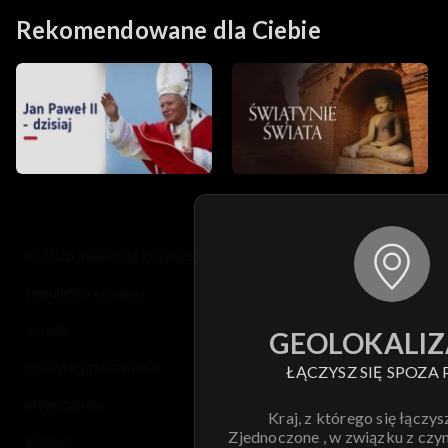
Zych
Rekomendowane dla Ciebie
© 2026 Telewizja Polska S.A. w likwidacji
regulamin serwisu
cennik
GEOLOKALIZ
polityka prywatności
ŁĄCZYSZ SIĘ SPOZA 
moje zgody
Kraj, z którego się łączys
Zjednoczone , w związku z czy
pomoc