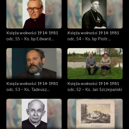
obandażowanego.
W pierwszych dniach maja ks. Łaski ponownie został
wywieziony z Witowa i umieszczony na oddziale
neurologicznym szpitala przy ul. Aleksandrowskiej w Łodzi.
Podczas odwiedzin bliskich powtórzył zdanie, które
Księża wolności 1914-1981
Księża wolności 1914-1981
wypowiadali do niego funkcjonariusze UB: Ksiądz mógł Dachau
odc. 55 – Ks. bp Edward
odc. 54 – Ks. bp Piotr
przeżyć, ale UB ma lepsze metody i tu ksiądz nie przeżyje. Zmarł
Materski
Gołębiowski
13. maja 1949 roku. Jego pogrzeb w Witowie był wielką
manifestacją patriotyczną.
Księża wolności 1914-1981
Księża wolności 1914-1981
odc. 53 – Ks. Tadeusz
odc. 52 – Ks. Jan Szczepański
Isakowicz-Zaleski