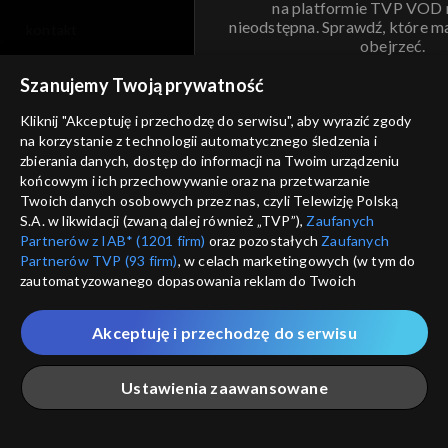
na platformie TVP VOD
nieodstępna. Sprawdź, które m
kontakt
obejrzeć.
voucher
Szanujemy Twoją prywatność
Nie pokazuj pon
dostępność
Kliknij "Akceptuję i przechodzę do serwisu", aby wyrazić zgody
informacje o dostawcy usług
na korzystanie z technologii automatycznego śledzenia i
ANULUJ
SP
zbierania danych, dostęp do informacji na Twoim urządzeniu
końcowym i ich przechowywanie oraz na przetwarzanie
Twoich danych osobowych przez nas, czyli Telewizję Polską
S.A. w likwidacji (zwaną dalej również „TVP”),
Zaufanych
Partnerów z IAB* (1201 firm)
oraz pozostałych
Zaufanych
Partnerów TVP (93 firm)
, w celach marketingowych (w tym do
zautomatyzowanego dopasowania reklam do Twoich
zainteresowań i mierzenia ich skuteczności) i pozostałych,
które wskazujemy poniżej, a także zgody na udostępnianie
Akceptuję i przechodzę do serwisu
przez nas identyfikatora PPID do Google.
Twoje dane osobowe zbierane podczas odwiedzania przez
Ustawienia zaawansowane
Ciebie naszych
poszczególnych serwisów
zwanych dalej
„Portalem”, w tym informacje zapisywane za pomocą
technologii takich jak: pliki cookie, sygnalizatory WWW lub