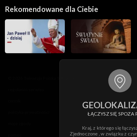
Zych
Rekomendowane dla Ciebie
© 2026 Telewizja Polska S.A. w likwidacji
regulamin serwisu
cennik
GEOLOKALIZ
polityka prywatności
ŁĄCZYSZ SIĘ SPOZA 
moje zgody
Kraj, z którego się łączys
Zjednoczone , w związku z czy
pomoc