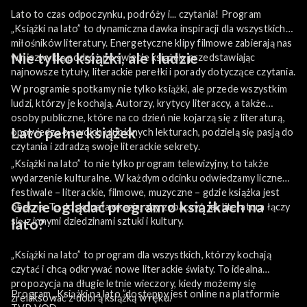
Lato to czas odpoczynku, podróży i... czytania! Program
„Książki na lato” to dynamiczna dawka inspiracji dla wszystkich
miłośników literatury. Energetyczne klipy filmowe zabierają nas
Nie tylko książki, ale i ludzie
w niezwykłą podróż po świecie książek, przedstawiając
najnowsze tytuły, literackie perełki i porady dotyczące czytania.
W programie spotkamy nie tylko książki, ale przede wszystkim
ludzi, którzy je kochają. Autorzy, krytycy literaccy, a także
osoby publiczne, które na co dzień nie kojarzą się z literaturą,
Lato pełne książek
opowiedzą o swoich ulubionych lekturach, podzielą się pasją do
czytania i zdradzą swoje literackie sekrety.
„Książki na lato” to nie tylko program telewizyjny, to także
wydarzenie kulturalne. W każdym odcinku odwiedzamy liczne
festiwale – literackie, filmowe, muzyczne – gdzie książka jest
Gdzie oglądać program o książkach na
obecna. To doskonała okazja, aby zobaczyć, jak literatura łączy
się z innymi dziedzinami sztuki i kultury.
lato?
„Książki na lato” to program dla wszystkich, którzy kochają
czytać i chcą odkrywać nowe literackie światy. To idealna
propozycja na długie letnie wieczory, kiedy możemy się
Program „Książki na lato ”dostępny jest online na platformie
zrelaksować z dobrą książką w ręku.