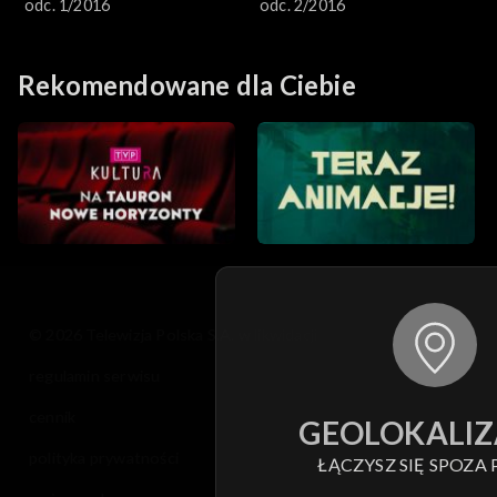
odc. 1/2016
odc. 2/2016
Rekomendowane dla Ciebie
© 2026 Telewizja Polska S.A. w likwidacji
regulamin serwisu
cennik
GEOLOKALIZ
polityka prywatności
ŁĄCZYSZ SIĘ SPOZA 