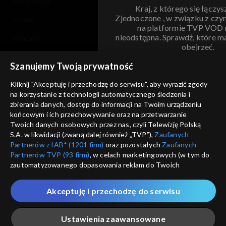
moje zgody
Kraj, z którego się łączys
Zjednoczone , w związku z czy
pomoc
na platformie TVP VOD
nieodstępna. Sprawdź, które m
kontakt
obejrzeć.
voucher
Szanujemy Twoją prywatność
Nie pokazuj pon
dostępność
Kliknij "Akceptuję i przechodzę do serwisu", aby wyrazić zgody
na korzystanie z technologii automatycznego śledzenia i
informacje o dostawcy usług
ANULUJ
SP
zbierania danych, dostęp do informacji na Twoim urządzeniu
końcowym i ich przechowywanie oraz na przetwarzanie
Twoich danych osobowych przez nas, czyli Telewizję Polską
S.A. w likwidacji (zwaną dalej również „TVP”),
Zaufanych
Partnerów z IAB* (1201 firm)
oraz pozostałych
Zaufanych
Partnerów TVP (93 firm)
, w celach marketingowych (w tym do
zautomatyzowanego dopasowania reklam do Twoich
zainteresowań i mierzenia ich skuteczności) i pozostałych,
które wskazujemy poniżej, a także zgody na udostępnianie
Akceptuję i przechodzę do serwisu
przez nas identyfikatora PPID do Google.
Twoje dane osobowe zbierane podczas odwiedzania przez
Ustawienia zaawansowane
Ciebie naszych
poszczególnych serwisów
zwanych dalej