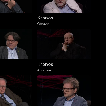
Kronos
Obrazy
Kronos
Abraham