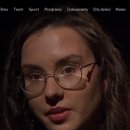
Filmy
Teatr
Sport
Programy
Dokumenty
Dla dzieci
News