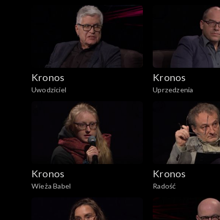
Kronos
Kronos
Uwodziciel
Uprzedzenia
Kronos
Kronos
Wieża Babel
Radość