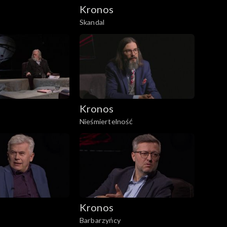
Kronos
Skandal
Kronos
Nieśmiertelność
Kronos
Barbarzyńcy