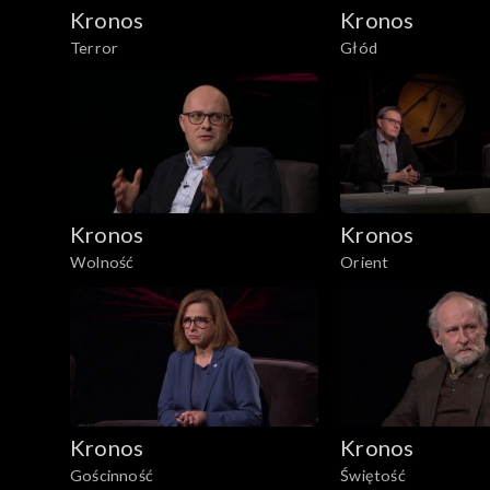
Kronos
Kronos
Terror
Głód
Kronos
Kronos
Wolność
Orient
Kronos
Kronos
Gościnność
Świętość