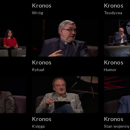
Kronos
Kronos
Wróg
Teodycea
Kronos
Kronos
Rytuał
Humor
Kronos
Kronos
Księga
Stan wojenny