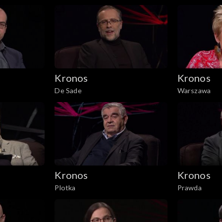
Kronos
Kronos
De Sade
Warszawa
Kronos
Kronos
Plotka
Prawda