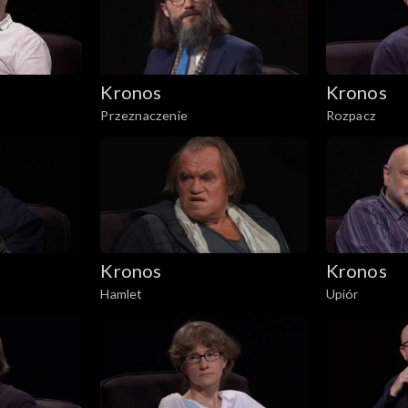
Kronos
Kronos
Przeznaczenie
Rozpacz
Kronos
Kronos
Hamlet
Upiór