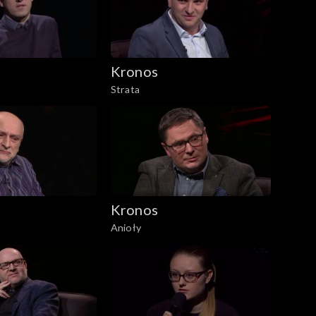
Kronos
Strata
Kronos
Anioły