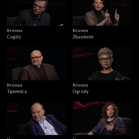
Kronos
Kronos
Cogito
Zbawienie
Kronos
Kronos
Tajemnica
Ogrody