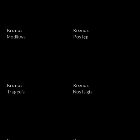
Kronos
Kronos
Modlitwa
Postęp
Kronos
Kronos
Tragedia
Nostalgia