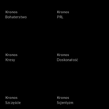
Kronos
Kronos
Bohaterstwo
PRL
Kronos
Kronos
Kresy
Doskonałość
Kronos
Kronos
Szczęście
Scjentyzm