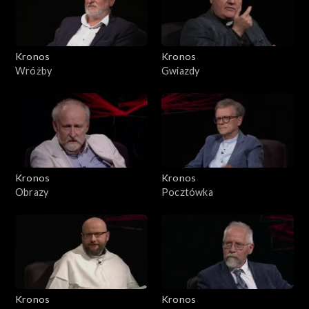
Kronos
Kronos
Wróżby
Gwiazdy
Kronos
Kronos
Obrazy
Pocztówka
Kronos
Kronos