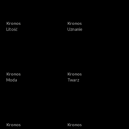
Kronos
Kronos
Litość
Uznanie
Kronos
Kronos
Moda
Twarz
Kronos
Kronos