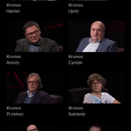
Kronos
Kronos
Hamlet
Upiór
Kronos
Kronos
Anioły
Cynizm
Kronos
Kronos
Przemoc
Sumienie