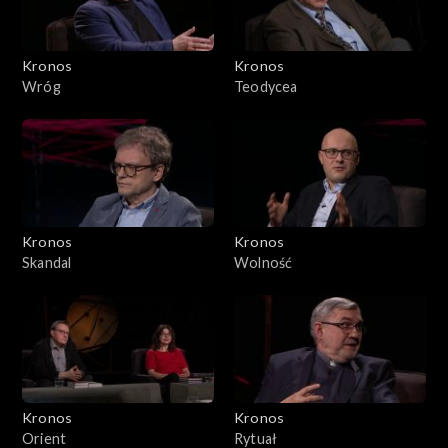
Kronos
Kronos
Wróg
Teodycea
Kronos
Kronos
Skandal
Wolność
Kronos
Kronos
Orient
Rytuał