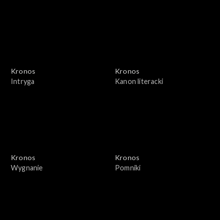
Kronos
Kronos
Intryga
Kanon literacki
Kronos
Kronos
Wygnanie
Pomniki