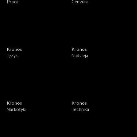
Praca
Cenzura
Kronos
Kronos
Język
Nadzieja
Kronos
Kronos
Narkotyki
Technika