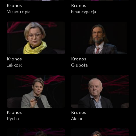
Kronos
Kronos
Mizantropia
Emancypacja
Kronos
Kronos
Lekkość
Głupota
Kronos
Kronos
Pycha
Aktor