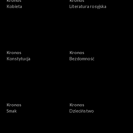
Kronos
Kronos
Kobieta
Literatura rosyjska
Kronos
Kronos
Konstytucja
Bezdomność
Kronos
Kronos
Smak
Dzieciństwo