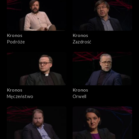
Kronos
Kronos
Podróże
Zazdrość
Kronos
Kronos
Męczeństwo
Orwell