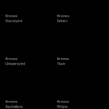
Kronos
Kronos
Starożytni
Śmierć
Kronos
Kronos
Uniwersytet
Teatr
Kronos
Kronos
Apokalipsa
Wojna