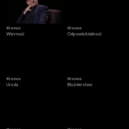
Kronos
Kronos
Wierność
Odpowiedzialność
Kronos
Kronos
Uroda
Bluźnierstwo