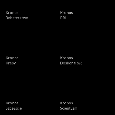
Kronos
Kronos
Bohaterstwo
PRL
Kronos
Kronos
Kresy
Doskonałość
Kronos
Kronos
Szczęście
Scjentyzm