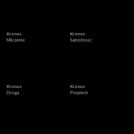
Kronos
Kronos
Milczenie
Samotność
Kronos
Kronos
Droga
Pośpiech