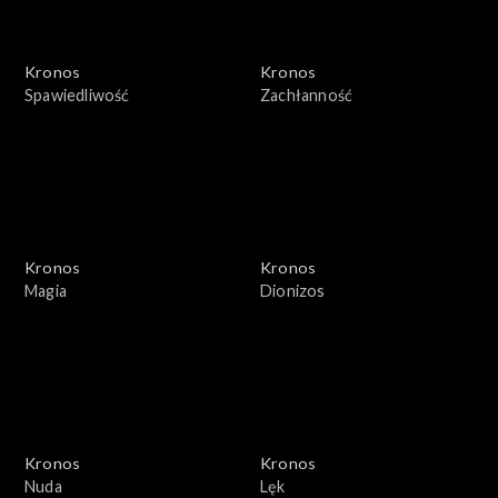
Kronos
Kronos
Spawiedliwość
Zachłanność
Kronos
Kronos
Magia
Dionizos
Kronos
Kronos
Nuda
Lęk