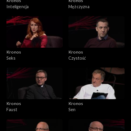
Kronos
Kronos
Inteligencja
Mężczyzna
Kronos
Kronos
Seks
Czystość
Kronos
Kronos
Faust
Sen