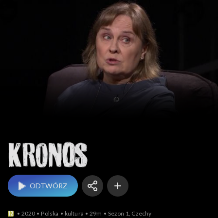
Kronos
ODTWÓRZ
2020
Polska
kultura
29m
Sezon 1, Czechy