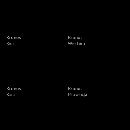
Kronos
Kronos
Kicz
Western
Kronos
Kronos
Kara
Prowincja