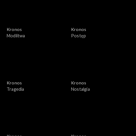
Kronos
Kronos
Modlitwa
Postęp
Kronos
Kronos
Tragedia
Nostalgia