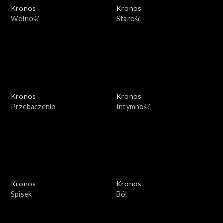
Kronos
Kronos
Wolność
Starość
Kronos
Kronos
Przebaczenie
Intymność
Kronos
Kronos
Spisek
Ból