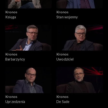
Kronos
Kronos
Księga
Stan wojenny
Kronos
Kronos
Barbarzyńcy
Uwodziciel
Kronos
Kronos
Uprzedzenia
De Sade