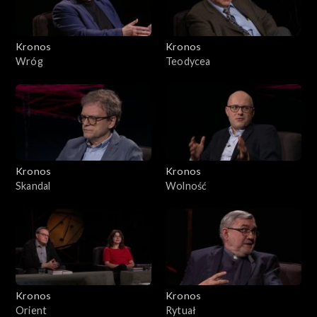
Kronos
Kronos
Wróg
Teodycea
Kronos
Kronos
Skandal
Wolność
Kronos
Kronos
Orient
Rytuał