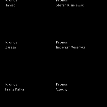
Kronos
Kronos
Taniec
Stefan Kisielewski
Kronos
Kronos
Zaraza
Imperium/Ameryka
Kronos
Kronos
Franz Kafka
Czechy