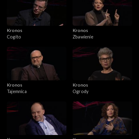
Kronos
Kronos
Cogito
Zbawienie
Kronos
Kronos
Tajemnica
Ogrody