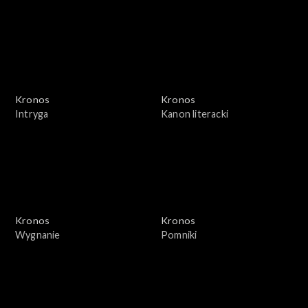
Kronos
Kronos
Intryga
Kanon literacki
Kronos
Kronos
Wygnanie
Pomniki