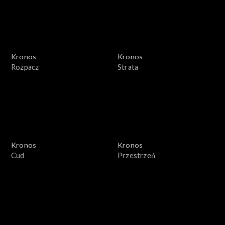
Kronos
Kronos
Rozpacz
Strata
Kronos
Kronos
Cud
Przestrzeń