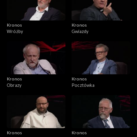
Kronos
Kronos
Wróżby
Gwiazdy
Kronos
Kronos
Obrazy
Pocztówka
Kronos
Kronos