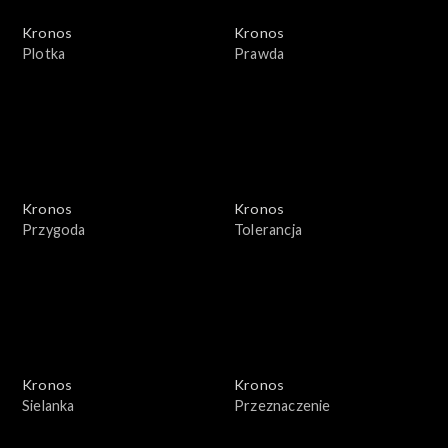
Kronos
Kronos
Plotka
Prawda
Kronos
Kronos
Przygoda
Tolerancja
Kronos
Kronos
Sielanka
Przeznaczenie