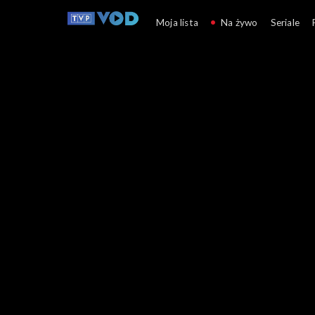
Kronos
Moja lista
Na żywo
Seriale