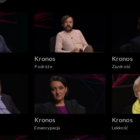
Kronos
Kronos
Podróże
Zazdrość
Kronos
Kronos
Emancypacja
Lekkość