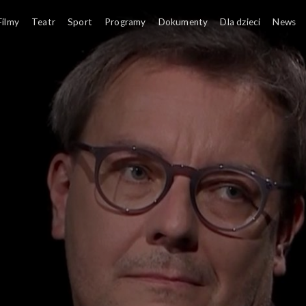
Filmy
Teatr
Sport
Programy
Dokumenty
Dla dzieci
News