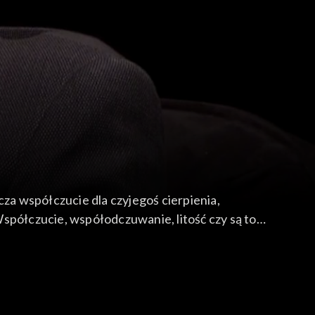
cza współczucie dla czyjegoś cierpienia,
spółczucie, współodczuwanie, litość czy są to
bogich i potrzebujących?