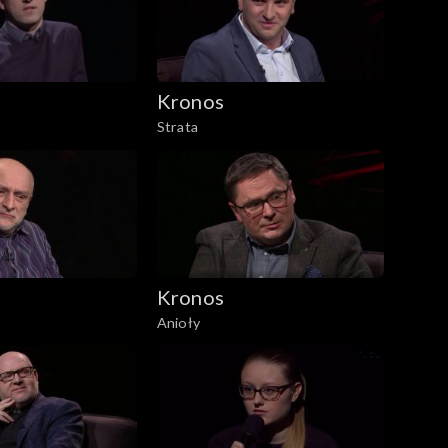
Kronos
Strata
Kronos
Anioły