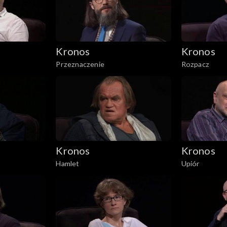
Kronos
Kronos
Przeznaczenie
Rozpacz
Kronos
Kronos
Hamlet
Upiór