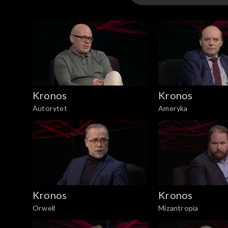
Odcinki
Kronos
Kronos
Autorytet
Ameryka
Kronos
Kronos
Orwell
Mizantropia