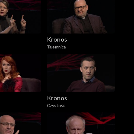
Kronos
Tajemnica
Kronos
Czystość