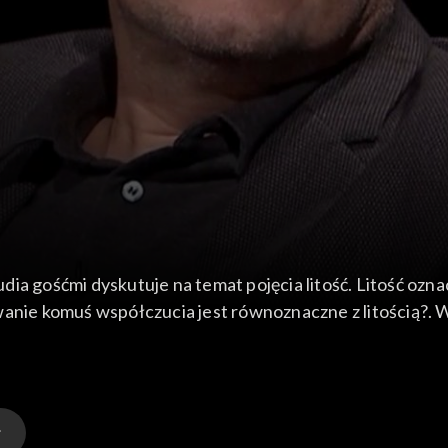
ia gośćmi dyskutuje na temat pojęcia litość. Litość ozna
wanie komuś współczucia jest równoznaczne z litością?. W
 dopiero uczymy się stopniować nasz stosunek do ludzi u