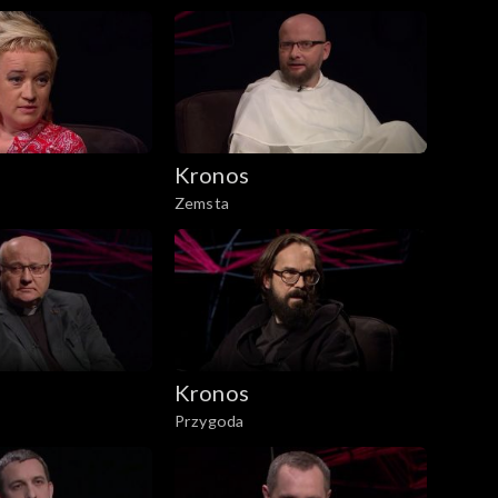
Kronos
Zemsta
Kronos
Przygoda