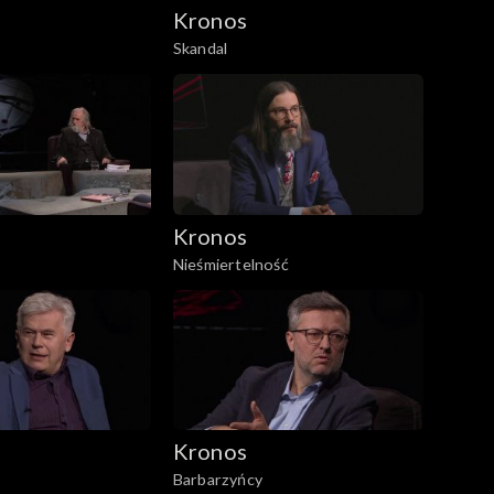
Kronos
Skandal
Kronos
Nieśmiertelność
Kronos
Barbarzyńcy