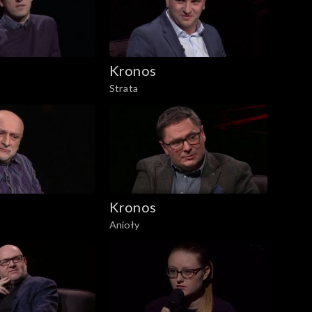
Kronos
Strata
Kronos
Anioły