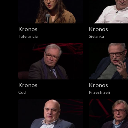
Kronos
Kronos
Tolerancja
Sielanka
Kronos
Kronos
Cud
Przestrzeń