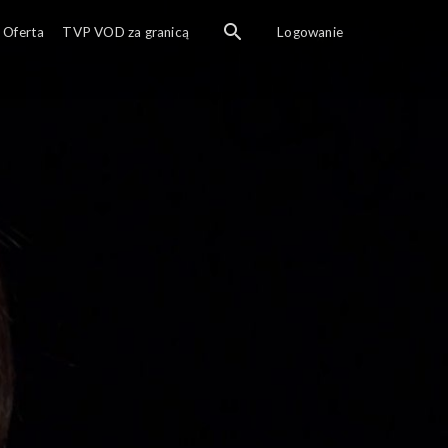
Oferta
TVP VOD za granicą
Logowanie