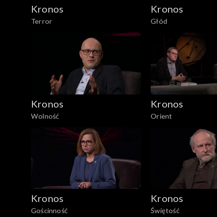
Kronos
Kronos
Terror
Głód
Kronos
Kronos
Wolność
Orient
Kronos
Kronos
Gościnność
Świętość