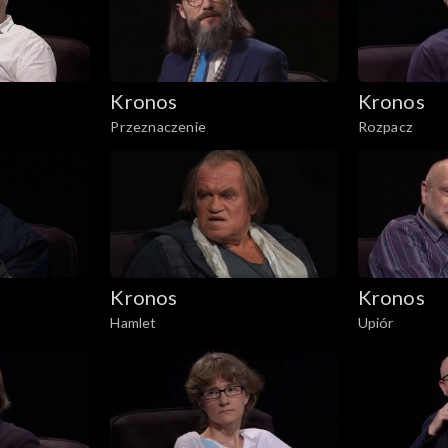
Kronos
Kronos
Przeznaczenie
Rozpacz
Kronos
Kronos
Hamlet
Upiór