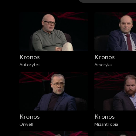
Odcinki
Kronos
Kronos
Autorytet
Ameryka
Kronos
Kronos
Orwell
Mizantropia