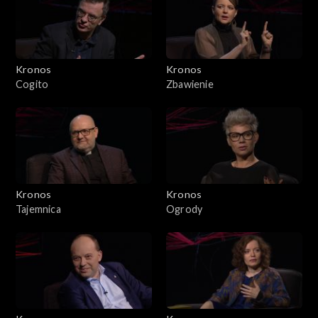
Kronos
Kronos
Cogito
Zbawienie
Kronos
Kronos
Tajemnica
Ogrody