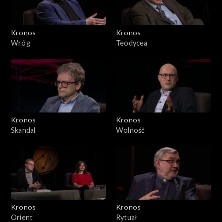
Kronos
Kronos
Wróg
Teodycea
Kronos
Kronos
Skandal
Wolność
Kronos
Kronos
Orient
Rytuał