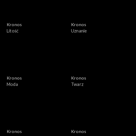
Kronos
Kronos
Litość
Uznanie
Kronos
Kronos
Moda
Twarz
Kronos
Kronos