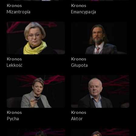
Kronos
Kronos
Mizantropia
Emancypacja
Kronos
Kronos
Lekkość
Głupota
Kronos
Kronos
Pycha
Aktor