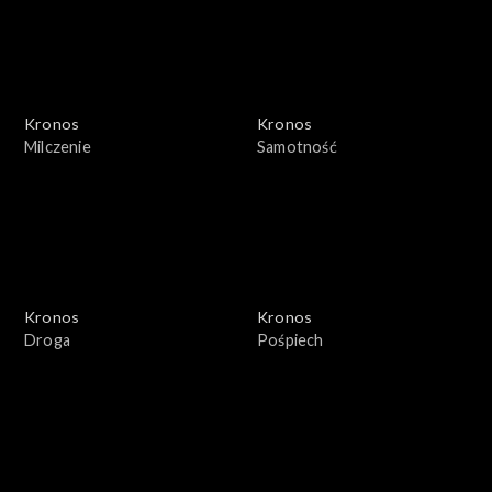
Kronos
Kronos
Milczenie
Samotność
Kronos
Kronos
Droga
Pośpiech