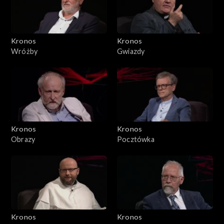
Kronos
Kronos
Wróżby
Gwiazdy
Kronos
Kronos
Obrazy
Pocztówka
Kronos
Kronos