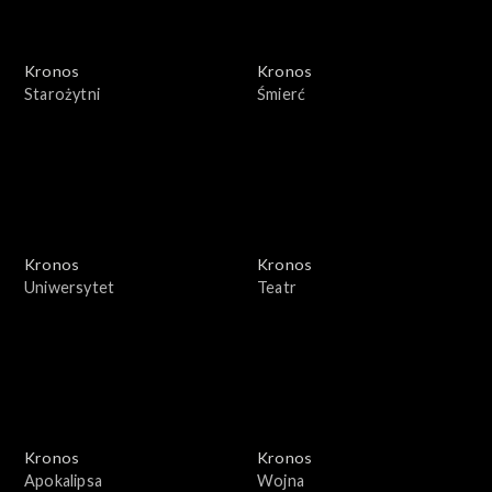
Kronos
Kronos
Starożytni
Śmierć
Kronos
Kronos
Uniwersytet
Teatr
Kronos
Kronos
Apokalipsa
Wojna