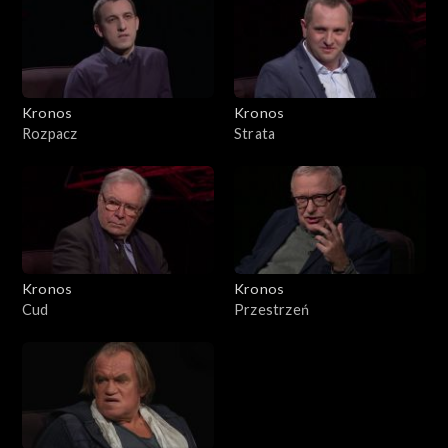
Kronos
Kronos
Rozpacz
Strata
Kronos
Kronos
Cud
Przestrzeń