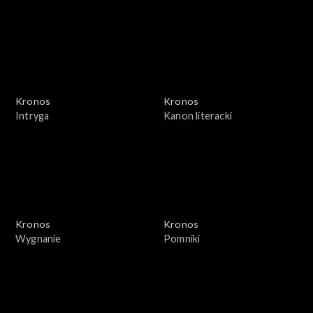
Kronos
Kronos
Intryga
Kanon literacki
Kronos
Kronos
Wygnanie
Pomniki