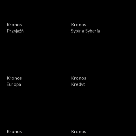
Kronos
Kronos
Przyjaźń
Sybir a Syberia
Kronos
Kronos
Europa
Kredyt
Kronos
Kronos