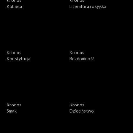
Kronos
Kronos
Kobieta
Literatura rosyjska
Kronos
Kronos
Konstytucja
Bezdomność
Kronos
Kronos
Smak
Dzieciństwo