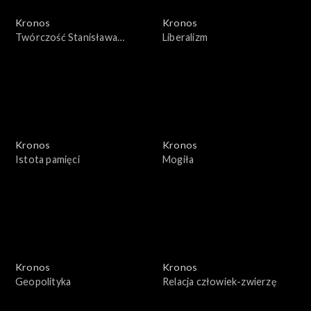
Kronos
Kronos
Twórczość Stanisława
Liberalizm
Szukalskiego
Kronos
Kronos
Istota pamięci
Mogiła
Kronos
Kronos
Geopolityka
Relacja człowiek-zwierzę