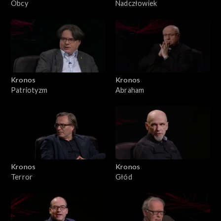
Obcy
Nadczłowiek
Kronos
Kronos
Patriotyzm
Abraham
Kronos
Kronos
Terror
Głód