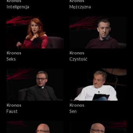
Kronos
Kronos
Inteligencja
Mężczyzna
Kronos
Kronos
Seks
Czystość
Kronos
Kronos
Faust
Sen