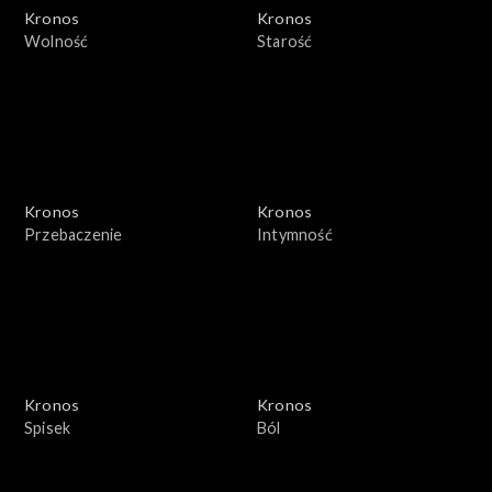
Kronos
Kronos
Wolność
Starość
Kronos
Kronos
Przebaczenie
Intymność
Kronos
Kronos
Spisek
Ból