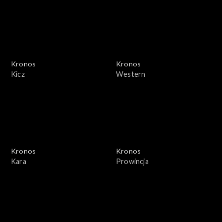
Kronos
Kronos
Kicz
Western
Kronos
Kronos
Kara
Prowincja