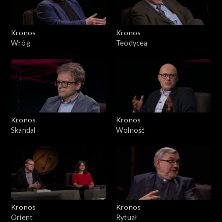
Kronos
Kronos
Wróg
Teodycea
Kronos
Kronos
Skandal
Wolność
Kronos
Kronos
Orient
Rytuał