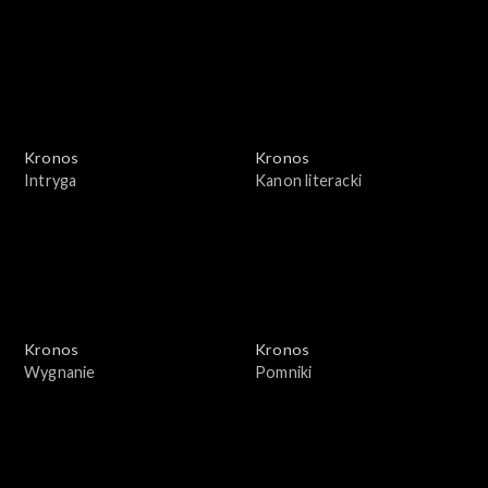
Kronos
Kronos
Intryga
Kanon literacki
Kronos
Kronos
Wygnanie
Pomniki