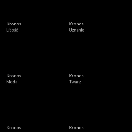
Kronos
Kronos
Litość
Uznanie
Kronos
Kronos
Moda
Twarz
Kronos
Kronos