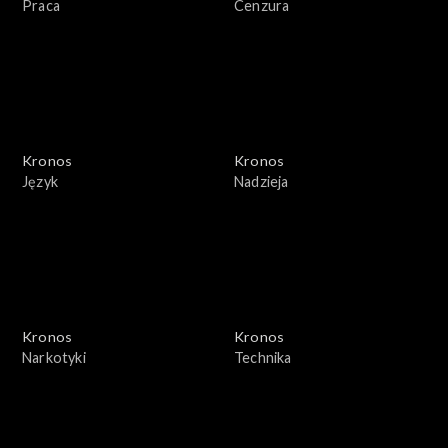
Praca
Cenzura
Kronos
Kronos
Język
Nadzieja
Kronos
Kronos
Narkotyki
Technika