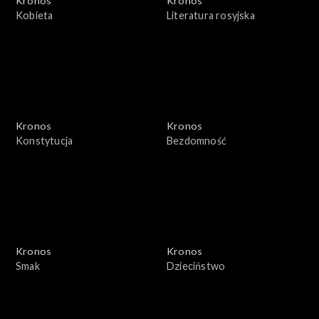
Kronos
Kronos
Kobieta
Literatura rosyjska
Kronos
Kronos
Konstytucja
Bezdomność
Kronos
Kronos
Smak
Dzieciństwo