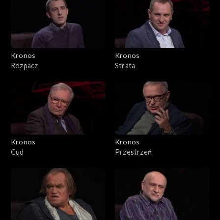
Kronos
Kronos
Rozpacz
Strata
Kronos
Kronos
Cud
Przestrzeń