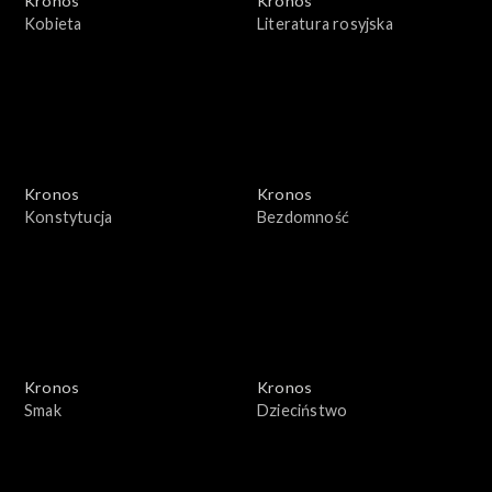
Kronos
Kronos
Kobieta
Literatura rosyjska
Kronos
Kronos
Konstytucja
Bezdomność
Kronos
Kronos
Smak
Dzieciństwo