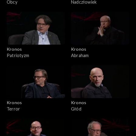
Obcy
Nadczłowiek
Kronos
Kronos
Patriotyzm
Abraham
Kronos
Kronos
Terror
Głód