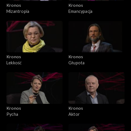
Kronos
Kronos
Mizantropia
Emancypacja
Kronos
Kronos
Lekkość
Głupota
Kronos
Kronos
Pycha
Aktor