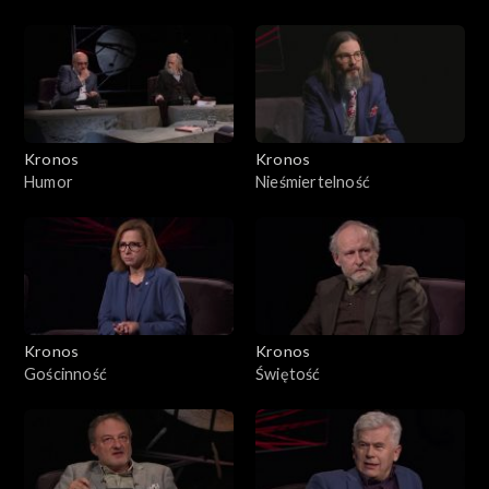
Kronos
Kronos
Humor
Nieśmiertelność
Kronos
Kronos
Gościnność
Świętość