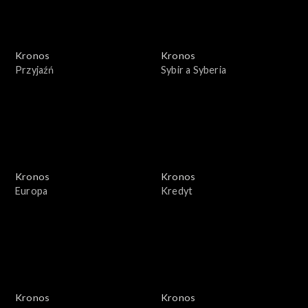
Kronos
Kronos
Przyjaźń
Sybir a Syberia
Kronos
Kronos
Europa
Kredyt
Kronos
Kronos