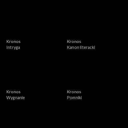
Kronos
Kronos
Intryga
Kanon literacki
Kronos
Kronos
Wygnanie
Pomniki