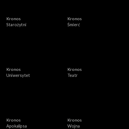
Kronos
Kronos
Starożytni
Śmierć
Kronos
Kronos
Uniwersytet
Teatr
Kronos
Kronos
Apokalipsa
Wojna