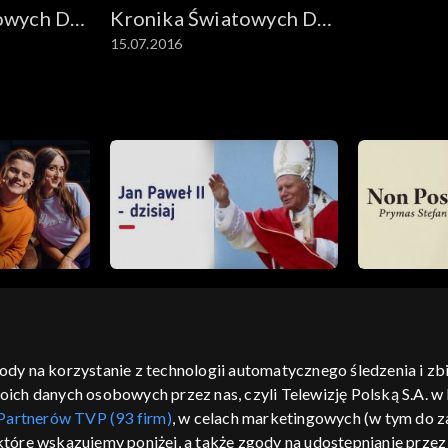
owych Dni
Kronika Światowych Dni
15.07.2016
Młodzieży
gody na korzystanie z technologii automatycznego śledzenia i z
h danych osobowych przez nas, czyli Telewizję Polską S.A. w l
moje zgody
pomoc
kontakt
voucher
dostępno
Partnerów TVP (93 firm)
, w celach marketingowych (w tym do
CJA
 które wskazujemy poniżej, a także zgody na udostępnianie prze