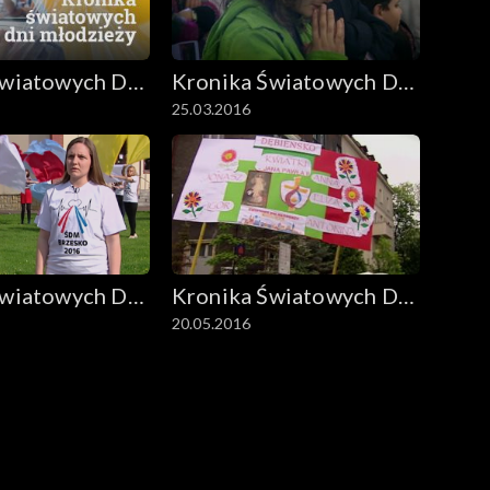
Światowych Dni
Kronika Światowych Dni
25.03.2016
y
Młodzieży
Światowych Dni
Kronika Światowych Dni
20.05.2016
y
Młodzieży