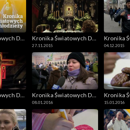
owych Dni
Kronika Światowych Dni
Kronika 
27.11.2015
04.12.2015
Młodzieży
Młodzież
owych Dni
Kronika Światowych Dni
Kronika 
08.01.2016
15.01.2016
Młodzieży
Młodzież