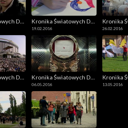
owych Dni
Kronika Światowych Dni
Kronika 
19.02.2016
26.02.2016
Młodzieży
Młodzież
owych Dni
Kronika Światowych Dni
Kronika 
06.05.2016
13.05.2016
Młodzieży
Młodzież