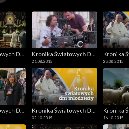
owych Dni
Kronika Światowych Dni
Kronika 
21.08.2015
28.08.2015
Młodzieży
Młodzież
owych Dni
Kronika Światowych Dni
Kronika 
02.10.2015
16.10.2015
Młodzieży
Młodzież