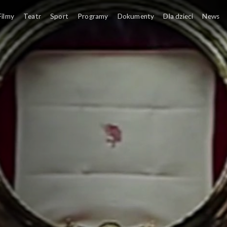
towych Dni Młodzieży
Filmy
Teatr
Sport
Programy
Dokumenty
Dla dzieci
News