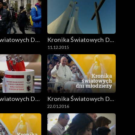
Światowych Dni
Kronika Światowych Dni
11.12.2015
y
Młodzieży
Światowych Dni
Kronika Światowych Dni
22.01.2016
y
Młodzieży