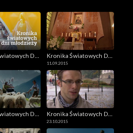
Światowych Dni
Kronika Światowych Dni
11.09.2015
y
Młodzieży
Światowych Dni
Kronika Światowych Dni
23.10.2015
y
Młodzieży