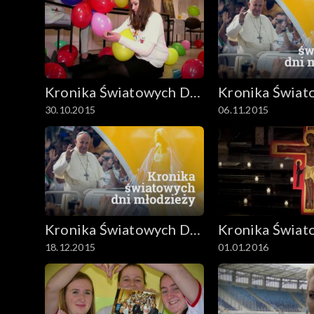
Kronika Światowych Dni
Kronika Świat
30.10.2015
06.11.2015
Młodzieży
Młodzieży
Kronika Światowych Dni
Kronika Świat
18.12.2015
01.01.2016
Młodzieży
Młodzieży