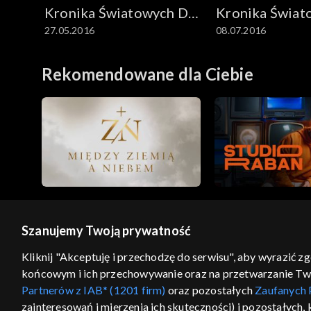
Kronika Światowych Dni
Kronika Świat
27.05.2016
08.07.2016
Młodzieży
Młodzieży
Rekomendowane dla Ciebie
Szanujemy Twoją prywatność
© 2026 Telewizja Polska S.A. w likwidacji
Kliknij "Akceptuję i przechodzę do serwisu", aby wyrazić z
końcowym i ich przechowywanie oraz na przetwarzanie Twoic
regulamin serwisu
cennik
polityka prywatności
Partnerów z IAB* (1201 firm)
oraz pozostałych
Zaufanych 
GEOLOKALIZA
zainteresowań i mierzenia ich skuteczności) i pozostałych,