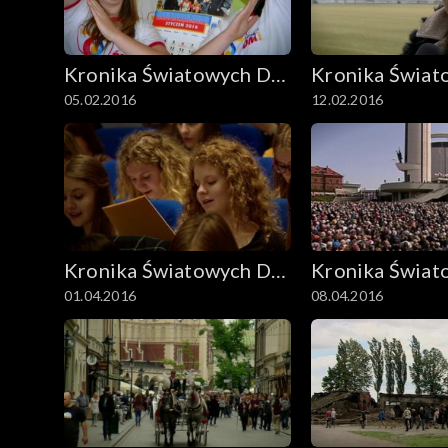
Kronika Światowych Dni
Kronika Świat
05.02.2016
12.02.2016
Młodzieży
Młodzieży
Kronika Światowych Dni
Kronika Świat
01.04.2016
08.04.2016
Młodzieży
Młodzieży