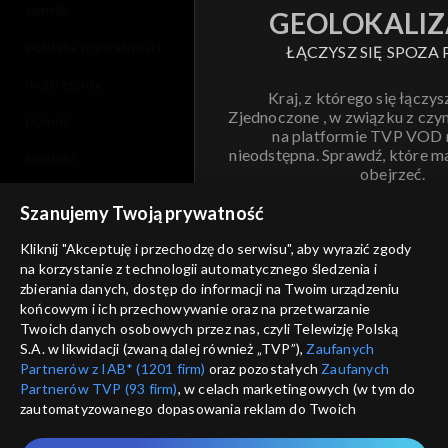
cennik
GEOLOKALIZ
polityka prywatności
ŁĄCZYSZ SIĘ SPOZA 
moje zgody
Kraj, z którego się łączys
Zjednoczone , w związku z czy
pomoc
na platformie TVP VOD
nieodstępna. Sprawdź, które m
kontakt
obejrzeć.
voucher
Szanujemy Twoją prywatność
Nie pokazuj pon
dostępność
Kliknij "Akceptuję i przechodzę do serwisu", aby wyrazić zgody
informacje o dostawcy usług
na korzystanie z technologii automatycznego śledzenia i
ANULUJ
SP
zbierania danych, dostęp do informacji na Twoim urządzeniu
końcowym i ich przechowywanie oraz na przetwarzanie
Twoich danych osobowych przez nas, czyli Telewizję Polską
S.A. w likwidacji (zwaną dalej również „TVP”),
Zaufanych
Partnerów z IAB* (1201 firm)
oraz pozostałych
Zaufanych
Partnerów TVP (93 firm)
, w celach marketingowych (w tym do
zautomatyzowanego dopasowania reklam do Twoich
zainteresowań i mierzenia ich skuteczności) i pozostałych,