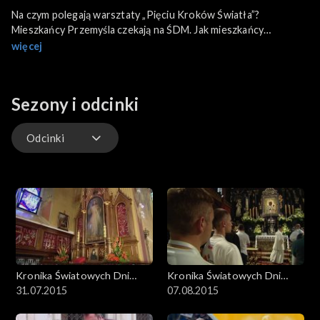
Na czym polegają warsztaty „Pięciu Kroków Światła”?
Mieszkańcy Przemyśla czekają na ŚDM. Jak mieszkańcy
Bydgoszczy uczcili Dzień Papieski?
więcej
Sezony i odcinki
Odcinki
Odcinki
Kronika Światowych Dni
Kronika Światowych Dni
Młodzieży
31.07.2015
Młodzieży
07.08.2015