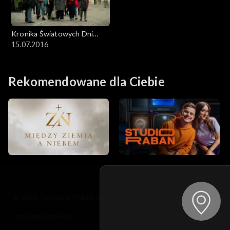
Kronika Światowych Dni
Młodzieży
15.07.2016
Rekomendowane dla Ciebie
© 2026 Telewizja Polska S.A. w likwidacji
regulamin serwisu