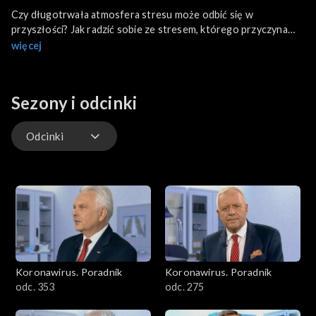
Czy długotrwała atmosfera stresu może odbić się w
przyszłości? Jak radzić sobie ze stresem, którego przyczyna
jest niezależna? Czy stres obniża odporność? Czy można
więcej
szukać w tym, co się dzieje jakiejś motywacji do działania? Czy
jako grupa łatwiej nam to przetrwać? Odpowiada dr Mateusz
Grzesiak, psycholog.
Sezony i odcinki
Odcinki
Odcinki
Koronawirus. Poradnik
Koronawirus. Poradnik
odc. 353
odc. 275