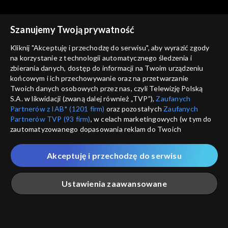
Szanujemy Twoją prywatność
Kliknij "Akceptuję i przechodzę do serwisu", aby wyrazić zgody
na korzystanie z technologii automatycznego śledzenia i
zbierania danych, dostęp do informacji na Twoim urządzeniu
Koronawirus. Poradnik
Koronawirus. Poradnik
końcowym i ich przechowywanie oraz na przetwarzanie
odc. 340
odc. 342
Twoich danych osobowych przez nas, czyli Telewizję Polską
S.A. w likwidacji (zwaną dalej również „TVP”),
Zaufanych
Partnerów z IAB* (1201 firm)
oraz pozostałych
Zaufanych
Partnerów TVP (93 firm)
, w celach marketingowych (w tym do
zautomatyzowanego dopasowania reklam do Twoich
zainteresowań i mierzenia ich skuteczności) i pozostałych,
które wskazujemy poniżej, a także zgody na udostępnianie
Akceptuję i przechodzę do serwisu
przez nas identyfikatora PPID do Google.
Koronawirus. Poradnik
Koronawirus. Poradnik
odc. 332
odc. 339
Twoje dane osobowe zbierane podczas odwiedzania przez
Ustawienia zaawansowane
Ciebie naszych
poszczególnych serwisów
zwanych dalej
„Portalem”, w tym informacje zapisywane za pomocą
technologii takich jak: pliki cookie, sygnalizatory WWW lub
innych podobnych technologii umożliwiających świadczenie
Główna
Szukaj
Moja lista
Na żywo
Więcej
dopasowanych i bezpiecznych usług, personalizację treści