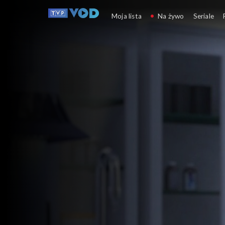
Koronawirus. Poradnik
Moja lista
Na żywo
Seriale