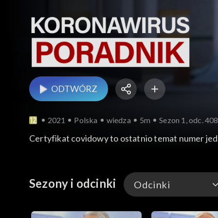
ODTWÓRZ
2021
Polska
wiedza
5m
Sezon 1, odc. 40
Certyfikat covidowy to ostatnio temat numer je
Sezony i odcinki
Odcinki
Odcinki