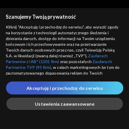
Szanujemy Twoją prywatność
Kliknij "Akceptuję i przechodzę do serwisu", aby wyrazić zgody
na korzystanie z technologii automatycznego śledzenia i
zbierania danych, dostęp do informacji na Twoim urządzeniu
Koronawirus. Poradnik
Koronawirus. Poradnik
końcowym i ich przechowywanie oraz na przetwarzanie
odc. 340
odc. 342
Twoich danych osobowych przez nas, czyli Telewizję Polską
S.A. w likwidacji (zwaną dalej również „TVP”),
Zaufanych
Partnerów z IAB* (1201 firm)
oraz pozostałych
Zaufanych
Partnerów TVP (93 firm)
, w celach marketingowych (w tym do
zautomatyzowanego dopasowania reklam do Twoich
zainteresowań i mierzenia ich skuteczności) i pozostałych,
które wskazujemy poniżej, a także zgody na udostępnianie
Akceptuję i przechodzę do serwisu
przez nas identyfikatora PPID do Google.
Koronawirus. Poradnik
Koronawirus. Poradnik
odc. 332
odc. 339
Twoje dane osobowe zbierane podczas odwiedzania przez
Ustawienia zaawansowane
Ciebie naszych
poszczególnych serwisów
zwanych dalej
„Portalem”, w tym informacje zapisywane za pomocą
technologii takich jak: pliki cookie, sygnalizatory WWW lub
innych podobnych technologii umożliwiających świadczenie
Główna
Szukaj
Moja lista
Na żywo
Więcej
dopasowanych i bezpiecznych usług, personalizację treści